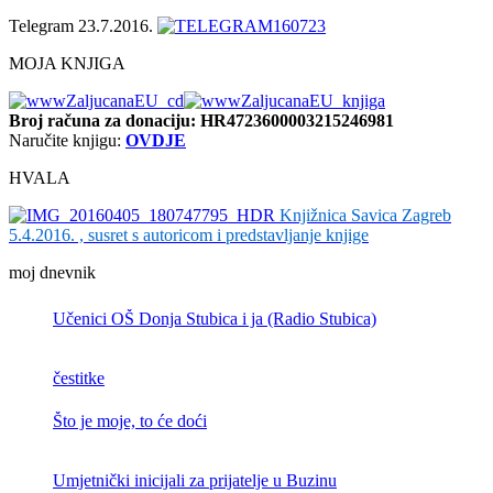
Telegram 23.7.2016.
MOJA KNJIGA
Broj računa
za donaciju: HR4723600003215246981
Naručite knjigu:
OVDJE
HVALA
Knjižnica Savica Zagreb
5.4.2016. , susret s autoricom i predstavljanje knjige
moj dnevnik
Učenici OŠ Donja Stubica i ja (Radio Stubica)
čestitke
Što je moje, to će doći
Umjetnički inicijali za prijatelje u Buzinu