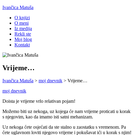
Ivančica Matuša
O knjizi
O meni
Iz medija
Rekli ste
Moj blog
Kontakt
Vrijeme…
Ivančica Matuša
>
moj dnevnik
>
Vrijeme…
moj dnevnik
Doista je vrijeme vrlo relativan pojam!
Možemo biti uz nekoga, uz kojega će nam vrijeme proticati u korak
s njegovim, kao da imamo isti satni mehanizam.
Uz nekoga ćete osjećati da ste stalno u zaostatku s vremenom. Pa
ćete uglavnom loviti njegovo vrijeme i pokušavat ići u korak s njim!