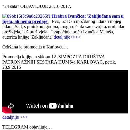
“24 sata” OBJAVLJUJE 28.10.2017.
Hrabra Ivančica: 'Zaključana sam u
tijelu, ali nema predaje'
"Evo, uz Dan moždanog udara i mojeg
udara. Sad, s protekom godina, mogu reći da sam svoj razorni udar
preživjela, baš preživjela..." započinje priču Ivančica Matuša,
autorica knjige 'Zaključana'
detaljnije>>>>
Održana je promocija u Karlovcu…
Promocija knjige u sklopu 12. SIMPOZIJA DRUŠTVA
PATRONAŽNIH SESTARA HUMS-a KARLOVAC, petak,
23.9.2016
detaljnije >>>
TELEGRAM objavljuje…