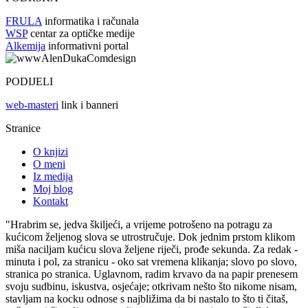
FRULA
informatika i računala
WSP
centar za optičke medije
Alkemija
informativni portal
PODIJELI
web-masteri
link i banneri
Stranice
O knjizi
O meni
Iz medija
Moj blog
Kontakt
"Hrabrim se, jedva škiljeći, a vrijeme potrošeno na potragu za
kućicom željenog slova se utrostručuje. Dok jednim prstom klikom
miša naciljam kućicu slova željene riječi, prođe sekunda. Za redak -
minuta i pol, za stranicu - oko sat vremena klikanja; slovo po slovo,
stranica po stranica. Uglavnom, radim krvavo da na papir prenesem
svoju sudbinu, iskustva, osjećaje; otkrivam nešto što nikome nisam,
stavljam na kocku odnose s najbližima da bi nastalo to što ti čitaš,