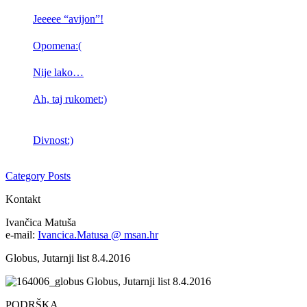
Jeeeee “avijon”!
Opomena:(
Nije lako…
Ah, taj rukomet:)
Divnost:)
Category Posts
Kontakt
Ivančica Matuša
e-mail:
Ivancica.Matusa @ msan.hr
Globus, Jutarnji list 8.4.2016
Globus, Jutarnji list 8.4.2016
PODRŠKA