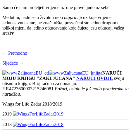
Samo će nam proletjeti vrijeme uz one prave ljude uz sebe.
Međutim, nađu se u životu i neki
najpraviji
uz koje vrijeme
jednostavno stane, ne znači ništa, posvećeni ste jedno drugom u
tolikoj mjeri, da jedino otkucavanje koje čujete jesu otkucaji vašeg
srca!♥
← Prethodno
Sljedeće →
NARUČI
MOJU KNJIGU "ZAKLJUČANA"
NARUČI OVDJE
svoju
otisnutu knjigu. Broj računa za donaciju:
HR4723600003215246981
Požuri, ostalo je još malo primjeraka za
narudžbu.
Wings for Life Zadar 2018/2019
2019
2018