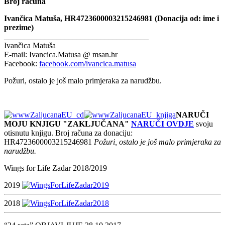
Broj računa
Ivančica Matuša, HR4723600003215246981 (Donacija od: ime i
prezime)
____________________________________
Ivančica Matuša
E-mail: Ivancica.Matusa @ msan.hr
Facebook:
facebook.com/ivancica.matusa
Požuri, ostalo je još malo primjeraka za narudžbu.
NARUČI
MOJU KNJIGU "ZAKLJUČANA"
NARUČI OVDJE
svoju
otisnutu knjigu. Broj računa za donaciju:
HR4723600003215246981
Požuri, ostalo je još malo primjeraka za
narudžbu.
Wings for Life Zadar 2018/2019
2019
2018