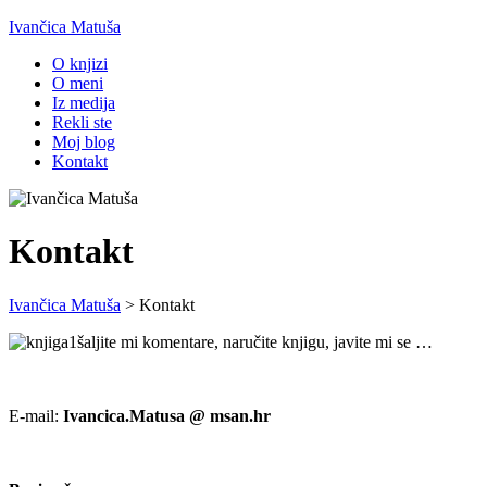
Ivančica Matuša
O knjizi
O meni
Iz medija
Rekli ste
Moj blog
Kontakt
Kontakt
Ivančica Matuša
>
Kontakt
šaljite mi komentare, naručite knjigu, javite mi se …
E-mail:
Ivancica.Matusa @ msan.hr