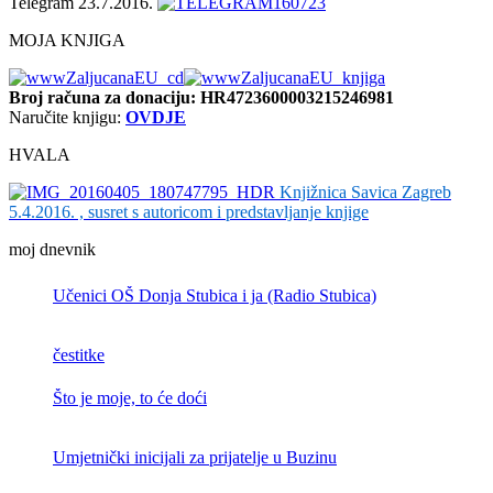
Telegram 23.7.2016.
MOJA KNJIGA
Broj računa
za donaciju: HR4723600003215246981
Naručite knjigu:
OVDJE
HVALA
Knjižnica Savica Zagreb
5.4.2016. , susret s autoricom i predstavljanje knjige
moj dnevnik
Učenici OŠ Donja Stubica i ja (Radio Stubica)
čestitke
Što je moje, to će doći
Umjetnički inicijali za prijatelje u Buzinu