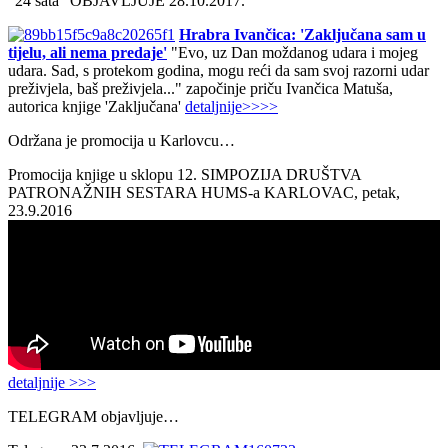
“24 sata” OBJAVLJUJE 28.10.2017.
Hrabra Ivančica: 'Zaključana sam u
tijelu, ali nema predaje'
"Evo, uz Dan moždanog udara i mojeg
udara. Sad, s protekom godina, mogu reći da sam svoj razorni udar
preživjela, baš preživjela..." započinje priču Ivančica Matuša,
autorica knjige 'Zaključana'
detaljnije>>>>
Održana je promocija u Karlovcu…
Promocija knjige u sklopu 12. SIMPOZIJA DRUŠTVA
PATRONAŽNIH SESTARA HUMS-a KARLOVAC, petak,
23.9.2016
detaljnije >>>
TELEGRAM objavljuje…