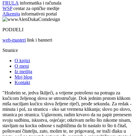
FRULA
informatika i računala
WSP
centar za optičke medije
Alkemija
informativni portal
PODIJELI
web-masteri
link i banneri
Stranice
O knjizi
O meni
Iz medija
Moj blog
Kontakt
"Hrabrim se, jedva škiljeći, a vrijeme potrošeno na potragu za
kućicom željenog slova se utrostručuje. Dok jednim prstom klikom
miša naciljam kućicu slova željene riječi, prođe sekunda. Za redak -
minuta i pol, za stranicu - oko sat vremena klikanja; slovo po slovo,
stranica po stranica. Uglavnom, radim krvavo da na papir prenesem
svoju sudbinu, iskustva, osjećaje; otkrivam nešto što nikome nisam,
stavljam na kocku odnose s najbližima da bi nastalo to što ti čitaš,
poštovani čitatelju, zato, molim te, ne prigovaraj, ne traži dlaku u