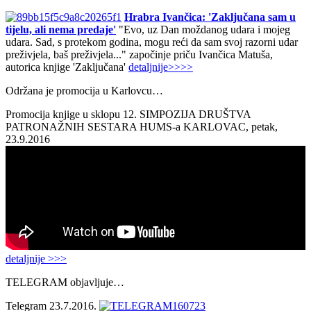
Hrabra Ivančica: 'Zaključana sam u
tijelu, ali nema predaje'
"Evo, uz Dan moždanog udara i mojeg
udara. Sad, s protekom godina, mogu reći da sam svoj razorni udar
preživjela, baš preživjela..." započinje priču Ivančica Matuša,
autorica knjige 'Zaključana'
detaljnije>>>>
Održana je promocija u Karlovcu…
Promocija knjige u sklopu 12. SIMPOZIJA DRUŠTVA
PATRONAŽNIH SESTARA HUMS-a KARLOVAC, petak,
23.9.2016
detaljnije >>>
TELEGRAM objavljuje…
Telegram 23.7.2016.