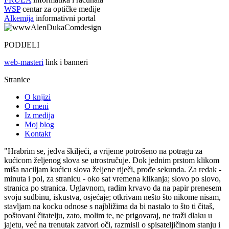
WSP
centar za optičke medije
Alkemija
informativni portal
PODIJELI
web-masteri
link i banneri
Stranice
O knjizi
O meni
Iz medija
Moj blog
Kontakt
"Hrabrim se, jedva škiljeći, a vrijeme potrošeno na potragu za
kućicom željenog slova se utrostručuje. Dok jednim prstom klikom
miša naciljam kućicu slova željene riječi, prođe sekunda. Za redak -
minuta i pol, za stranicu - oko sat vremena klikanja; slovo po slovo,
stranica po stranica. Uglavnom, radim krvavo da na papir prenesem
svoju sudbinu, iskustva, osjećaje; otkrivam nešto što nikome nisam,
stavljam na kocku odnose s najbližima da bi nastalo to što ti čitaš,
poštovani čitatelju, zato, molim te, ne prigovaraj, ne traži dlaku u
jajetu, već na trenutak zatvori oči, razmisli o spisateljičinom stanju i