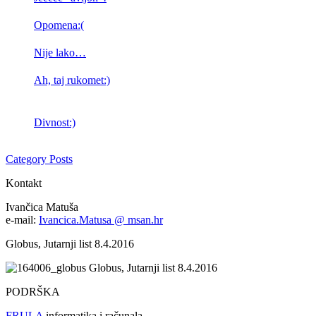
Opomena:(
Nije lako…
Ah, taj rukomet:)
Divnost:)
Category Posts
Kontakt
Ivančica Matuša
e-mail:
Ivancica.Matusa @ msan.hr
Globus, Jutarnji list 8.4.2016
Globus, Jutarnji list 8.4.2016
PODRŠKA
FRULA
informatika i računala