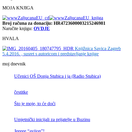
MOJA KNJIGA
Broj računa
za donaciju: HR4723600003215246981
Naručite knjigu:
OVDJE
HVALA
Knjižnica Savica Zagreb
5.4.2016. , susret s autoricom i predstavljanje knjige
moj dnevnik
Učenici OŠ Donja Stubica i ja (Radio Stubica)
čestitke
Što je moje, to će doći
Umjetnički inicijali za prijatelje u Buzinu
Jeeeee “avijon”!