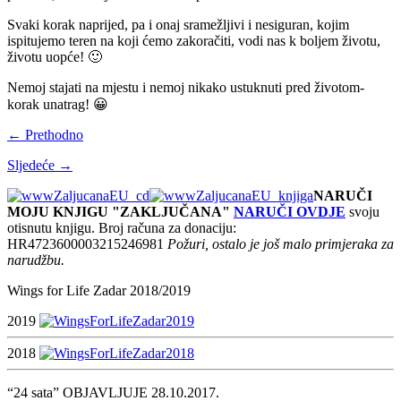
Svaki korak naprijed, pa i onaj sramežljivi i nesiguran, kojim
ispitujemo teren na koji ćemo zakoračiti, vodi nas k boljem životu,
životu uopće! 🙂
Nemoj stajati na mjestu i nemoj nikako ustuknuti pred životom-
korak unatrag! 😀
← Prethodno
Sljedeće →
NARUČI
MOJU KNJIGU "ZAKLJUČANA"
NARUČI OVDJE
svoju
otisnutu knjigu. Broj računa za donaciju:
HR4723600003215246981
Požuri, ostalo je još malo primjeraka za
narudžbu.
Wings for Life Zadar 2018/2019
2019
2018
“24 sata” OBJAVLJUJE 28.10.2017.