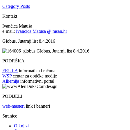
Category Posts
Kontakt
Ivančica Matuša
e-mail:
Ivancica.Matusa @ msan.hr
Globus, Jutarnji list 8.4.2016
Globus, Jutarnji list 8.4.2016
PODRŠKA
FRULA
informatika i računala
WSP
centar za optičke medije
Alkemija
informativni portal
PODIJELI
web-masteri
link i banneri
Stranice
O knjizi