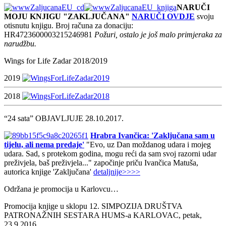
NARUČI
MOJU KNJIGU "ZAKLJUČANA"
NARUČI OVDJE
svoju
otisnutu knjigu. Broj računa za donaciju:
HR4723600003215246981
Požuri, ostalo je još malo primjeraka za
narudžbu.
Wings for Life Zadar 2018/2019
2019
2018
“24 sata” OBJAVLJUJE 28.10.2017.
Hrabra Ivančica: 'Zaključana sam u
tijelu, ali nema predaje'
"Evo, uz Dan moždanog udara i mojeg
udara. Sad, s protekom godina, mogu reći da sam svoj razorni udar
preživjela, baš preživjela..." započinje priču Ivančica Matuša,
autorica knjige 'Zaključana'
detaljnije>>>>
Održana je promocija u Karlovcu…
Promocija knjige u sklopu 12. SIMPOZIJA DRUŠTVA
PATRONAŽNIH SESTARA HUMS-a KARLOVAC, petak,
23.9.2016