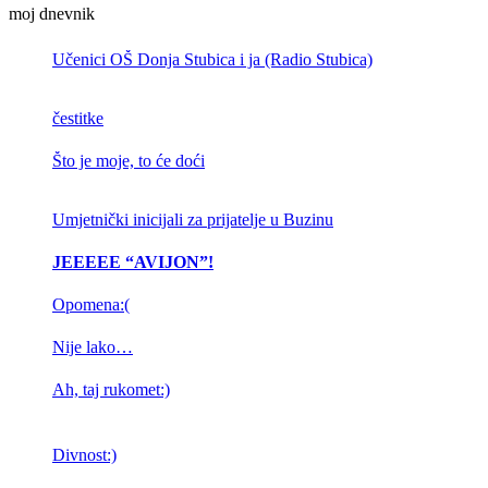
moj dnevnik
Učenici OŠ Donja Stubica i ja (Radio Stubica)
čestitke
Što je moje, to će doći
Umjetnički inicijali za prijatelje u Buzinu
JEEEEE “AVIJON”!
Opomena:(
Nije lako…
Ah, taj rukomet:)
Divnost:)