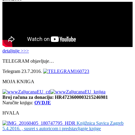
detaljnije >>>
TELEGRAM objavljuje…
Telegram 23.7.2016.
MOJA KNJIGA
Broj računa
za donaciju: HR4723600003215246981
Naručite knjigu:
OVDJE
HVALA
Knjižnica Savica Zagreb
5.4.2016. , susret s autoricom i predstavljanje knjige