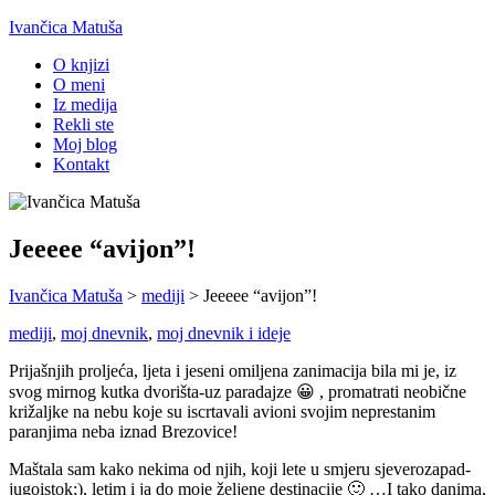
Ivančica Matuša
O knjizi
O meni
Iz medija
Rekli ste
Moj blog
Kontakt
Jeeeee “avijon”!
Ivančica Matuša
>
mediji
>
Jeeeee “avijon”!
mediji
,
moj dnevnik
,
moj dnevnik i ideje
Prijašnjih proljeća, ljeta i jeseni omiljena zanimacija bila mi je, iz
svog mirnog kutka dvorišta-uz paradajze 😀 , promatrati neobične
križaljke na nebu koje su iscrtavali avioni svojim neprestanim
paranjima neba iznad Brezovice!
Maštala sam kako nekima od njih, koji lete u smjeru sjeverozapad-
jugoistok;), letim i ja do moje željene destinacije 🙂 …I tako danima,