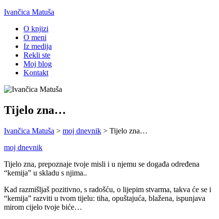
Ivančica Matuša
O knjizi
O meni
Iz medija
Rekli ste
Moj blog
Kontakt
Tijelo zna…
Ivančica Matuša
>
moj dnevnik
>
Tijelo zna…
moj dnevnik
Tijelo zna, prepoznaje tvoje misli i u njemu se događa određena
“kemija” u skladu s njima..
Kad razmišljaš pozitivno, s radošću, o lijepim stvarma, takva će se i
“kemija” razviti u tvom tijelu: tiha, opuštajuća, blažena, ispunjava
mirom cijelo tvoje biće…