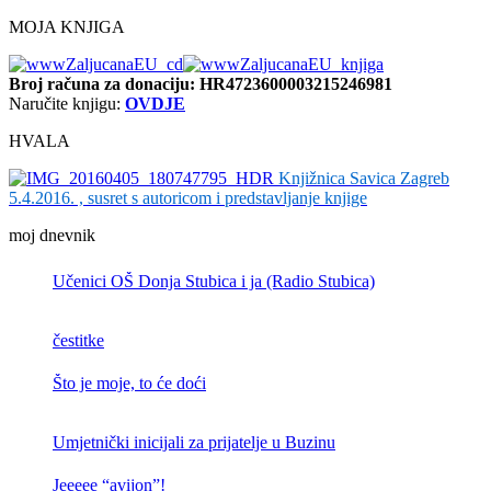
MOJA KNJIGA
Broj računa
za donaciju: HR4723600003215246981
Naručite knjigu:
OVDJE
HVALA
Knjižnica Savica Zagreb
5.4.2016. , susret s autoricom i predstavljanje knjige
moj dnevnik
Učenici OŠ Donja Stubica i ja (Radio Stubica)
čestitke
Što je moje, to će doći
Umjetnički inicijali za prijatelje u Buzinu
Jeeeee “avijon”!