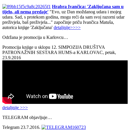
Hrabra Ivančica: 'Zaključana sam u
tijelu, ali nema predaje'
"Evo, uz Dan moždanog udara i mojeg
udara. Sad, s protekom godina, mogu reći da sam svoj razorni udar
preživjela, baš preživjela..." započinje priču Ivančica Matuša,
autorica knjige 'Zaključana'
detaljnije>>>>
Održana je promocija u Karlovcu…
Promocija knjige u sklopu 12. SIMPOZIJA DRUŠTVA
PATRONAŽNIH SESTARA HUMS-a KARLOVAC, petak,
23.9.2016
detaljnije >>>
TELEGRAM objavljuje…
Telegram 23.7.2016.