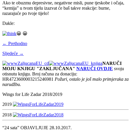
Ako te obuzmu depresivne, negativne misli, pune tjeskobe i očaja,
“kemija” u tvom tijelu izazvat će baš takve reakcije: burne,
razarajuće po tvoje tijelo!
Dakle:
😀 😀
← Prethodno
Sljedeće →
NARUČI
MOJU KNJIGU "ZAKLJUČANA"
NARUČI OVDJE
svoju
otisnutu knjigu. Broj računa za donaciju:
HR4723600003215246981
Požuri, ostalo je još malo primjeraka za
narudžbu.
Wings for Life Zadar 2018/2019
2019
2018
“24 sata” OBJAVLJUJE 28.10.2017.