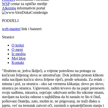
WSP
centar za optičke medije
Alkemija
informativni portal
PODIJELI
web-masteri
link i banneri
Stranice
O knjizi
O meni
Iz medija
Moj blog
Kontakt
"Hrabrim se, jedva škiljeći, a vrijeme potrošeno na potragu za
kućicom željenog slova se utrostručuje. Dok jednim prstom klikom
miša naciljam kućicu slova željene riječi, prođe sekunda. Za redak -
minuta i pol, za stranicu - oko sat vremena klikanja; slovo po slovo,
stranica po stranica. Uglavnom, radim krvavo da na papir prenesem
svoju sudbinu, iskustva, osjećaje; otkrivam nešto što nikome nisam,
stavljam na kocku odnose s najbližima da bi nastalo to što ti čitaš,
poštovani čitatelju, zato, molim te, ne prigovaraj, ne traži dlaku u
jajetu, već na trenutak zatvori oči, razmisli o spisateljičinom stanju i