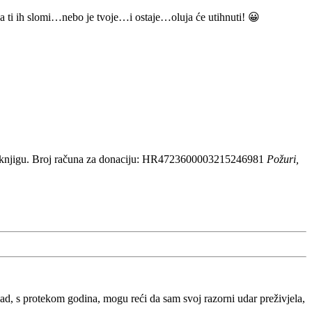
i da ti ih slomi…nebo je tvoje…i ostaje…oluja će utihnuti! 😀
 knjigu. Broj računa za donaciju: HR4723600003215246981
Požuri,
, s protekom godina, mogu reći da sam svoj razorni udar preživjela,