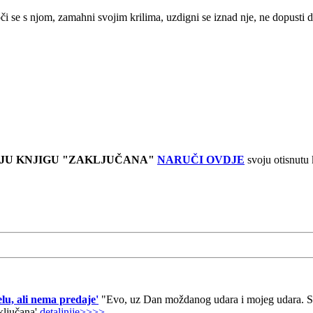
suoči se s njom, zamahni svojim krilima, uzdigni se iznad nje, ne dopust
JU KNJIGU "ZAKLJUČANA"
NARUČI OVDJE
svoju otisnutu
lu, ali nema predaje'
"Evo, uz Dan moždanog udara i mojeg udara. Sad
aključana'
detaljnije>>>>