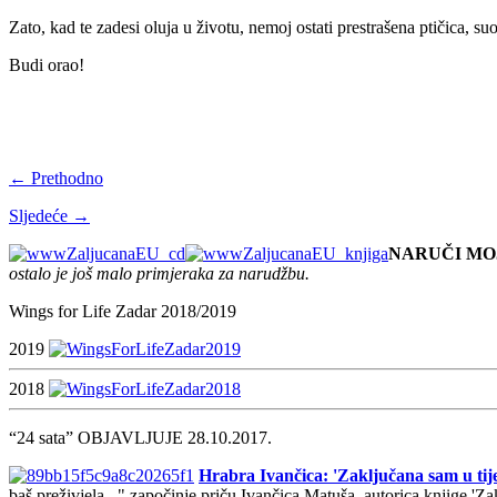
Zato, kad te zadesi oluja u životu, nemoj ostati prestrašena ptičica, 
Budi orao!
← Prethodno
Sljedeće →
NARUČI MO
ostalo je još malo primjeraka za narudžbu.
Wings for Life Zadar 2018/2019
2019
2018
“24 sata” OBJAVLJUJE 28.10.2017.
Hrabra Ivančica: 'Zaključana sam u tije
baš preživjela..." započinje priču Ivančica Matuša, autorica knjige 'Z