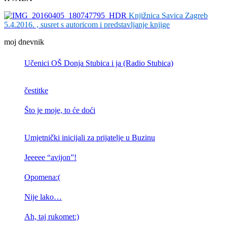
Knjižnica Savica Zagreb
5.4.2016. , susret s autoricom i predstavljanje knjige
moj dnevnik
Učenici OŠ Donja Stubica i ja (Radio Stubica)
čestitke
Što je moje, to će doći
Umjetnički inicijali za prijatelje u Buzinu
Jeeeee “avijon”!
Opomena:(
Nije lako…
Ah, taj rukomet:)