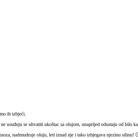
mo ih izbjeći.
e, ne usuđuju se uhvatiti ukoštac sa olujom, unaprijed odustaju od bilo
uoza, nadmudruje oluju, leti iznad nje i tako izbjegava njezinu silinu! 