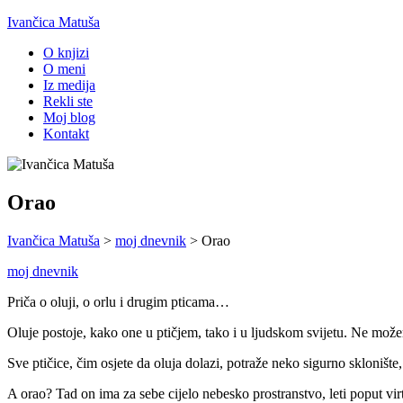
Ivančica Matuša
O knjizi
O meni
Iz medija
Rekli ste
Moj blog
Kontakt
Orao
Ivančica Matuša
>
moj dnevnik
>
Orao
moj dnevnik
Priča o oluji, o orlu i drugim pticama…
Oluje postoje, kako one u ptičjem, tako i u ljudskom svijetu. Ne može
Sve ptičice, čim osjete da oluja dolazi, potraže neko sigurno skloništ
A orao? Tad on ima za sebe cijelo nebesko prostranstvo, leti poput virt