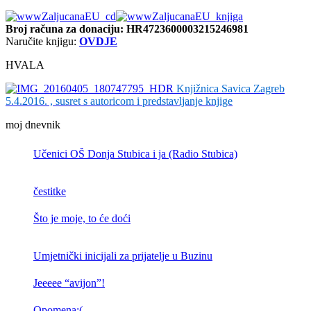
Broj računa
za donaciju: HR4723600003215246981
Naručite knjigu:
OVDJE
HVALA
Knjižnica Savica Zagreb
5.4.2016. , susret s autoricom i predstavljanje knjige
moj dnevnik
Učenici OŠ Donja Stubica i ja (Radio Stubica)
čestitke
Što je moje, to će doći
Umjetnički inicijali za prijatelje u Buzinu
Jeeeee “avijon”!
Opomena:(