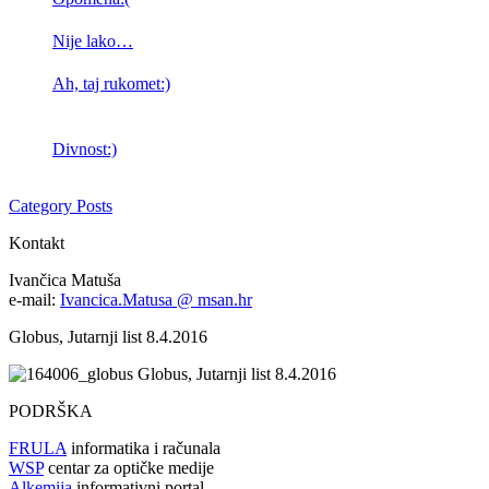
Nije lako…
Ah, taj rukomet:)
Divnost:)
Category Posts
Kontakt
Ivančica Matuša
e-mail:
Ivancica.Matusa @ msan.hr
Globus, Jutarnji list 8.4.2016
Globus, Jutarnji list 8.4.2016
PODRŠKA
FRULA
informatika i računala
WSP
centar za optičke medije
Alkemija
informativni portal