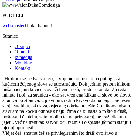
PODIJELI
web-masteri
link i banneri
Stranice
O knjizi
O meni
Iz medija
Moj blog
Kontakt
"Hrabrim se, jedva škiljeći, a vrijeme potrošeno na potragu za
kućicom željenog slova se utrostručuje. Dok jednim prstom klikom
miša naciljam kućicu slova željene riječi, prođe sekunda. Za redak -
minuta i pol, za stranicu - oko sat vremena klikanja; slovo po slovo,
stranica po stranica. Uglavnom, radim krvavo da na papir prenesem
svoju sudbinu, iskustva, osjećaje; otkrivam nešto što nikome nisam,
stavljam na kocku odnose s najbližima da bi nastalo to što ti čitaš,
poštovani čitatelju, zato, molim te, ne prigovaraj, ne traži dlaku u
jajetu, već na trenutak zatvori oči, razmisli o spisateljičinom stanju i
njenoj upornosti...
Vidjet ćeš; smatrat ćeš se privilegiranim što držiš ovo štivo u