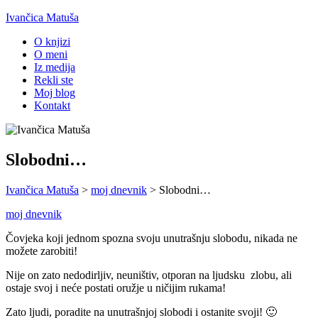
Ivančica Matuša
O knjizi
O meni
Iz medija
Rekli ste
Moj blog
Kontakt
Slobodni…
Ivančica Matuša
>
moj dnevnik
>
Slobodni…
moj dnevnik
Čovjeka koji jednom spozna svoju unutrašnju slobodu, nikada ne
možete zarobiti!
Nije on zato nedodirljiv, neuništiv, otporan na ljudsku zlobu, ali
ostaje svoj i neće postati oružje u ničijim rukama!
Zato ljudi, poradite na unutrašnjoj slobodi i ostanite svoji! 🙂