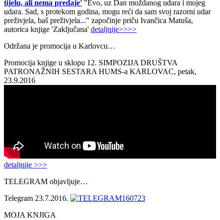
tijelu, ali nema predaje'
"Evo, uz Dan moždanog udara i mojeg
udara. Sad, s protekom godina, mogu reći da sam svoj razorni udar
preživjela, baš preživjela..." započinje priču Ivančica Matuša,
autorica knjige 'Zaključana'
detaljnije>>>>
Održana je promocija u Karlovcu…
Promocija knjige u sklopu 12. SIMPOZIJA DRUŠTVA
PATRONAŽNIH SESTARA HUMS-a KARLOVAC, petak,
23.9.2016
detaljnije >>>
TELEGRAM objavljuje…
Telegram 23.7.2016.
MOJA KNJIGA