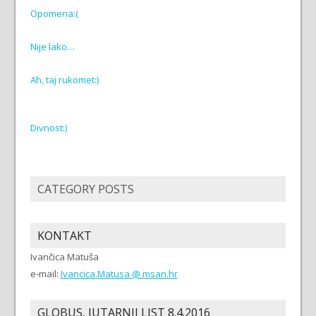
Opomena:(
Nije lako…
Ah, taj rukomet:)
Divnost:)
CATEGORY POSTS
KONTAKT
Ivančica Matuša
e-mail:
Ivancica.Matusa @ msan.hr
GLOBUS, JUTARNJI LIST 8.4.2016