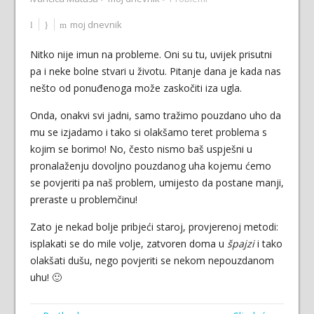
moj dnevnik
Nitko nije imun na probleme. Oni su tu, uvijek prisutni
pa i neke bolne stvari u životu. Pitanje dana je kada nas
nešto od ponuđenoga može zaskočiti iza ugla.
Onda, onakvi svi jadni, samo tražimo pouzdano uho da
mu se izjadamo i tako si olakšamo teret problema s
kojim se borimo! No, često nismo baš uspješni u
pronalaženju dovoljno pouzdanog uha kojemu ćemo
se povjeriti pa naš problem, umijesto da postane manji,
preraste u problemčinu!
Zato je nekad bolje pribjeći staroj, provjerenoj metodi:
isplakati se do mile volje, zatvoren doma u
špajzi
i tako
olakšati dušu, nego povjeriti se nekom nepouzdanom
uhu! 🙂