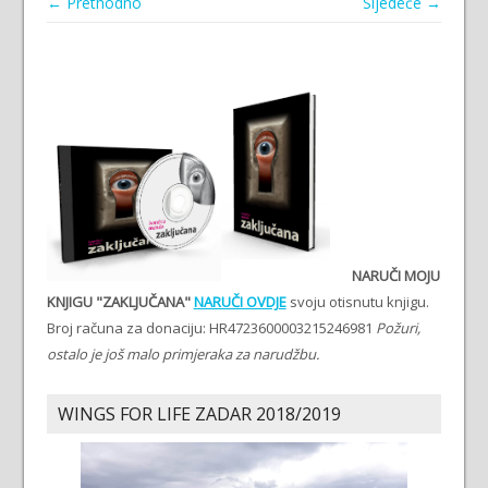
← Prethodno
Sljedeće →
NARUČI MOJU
KNJIGU "ZAKLJUČANA"
NARUČI OVDJE
svoju otisnutu knjigu.
Broj računa za donaciju: HR4723600003215246981
Požuri,
ostalo je još malo primjeraka za narudžbu.
WINGS FOR LIFE ZADAR 2018/2019