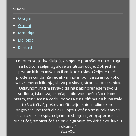
STRANICE
O knjizi
O meni
Iz medija
Moj blog
Kontakt
"Hrabrim se, jedva škiljeći, a vrijeme potrošeno na potragu
za kućicom željenog slova se utrostručuje. Dok jednim
prstom klikom miša naciljam kućicu slova željene riječi,
prođe sekunda. Za redak - minuta i pol, za stranicu - oko
sat vremena klikanja; slovo po slovo, stranica po stranica.
Uglavnom, radim krvavo da na papir prenesem svoju
sudbinu, iskustva, osjećaje; otkrivam nešto što nikome
nisam, stavljam na kocku odnose s najbližima da bi nastalo
to što ti čitaš, poštovani čitatelju, zato, molim te, ne
prigovaraj, ne traži dlaku u jajetu, već na trenutak zatvori
oči, razmisli o spisateljičinom stanju i njenoj upornosti...
Vidjet ćeš; smatrat ćeš se privilegiranim što držiš ovo štivo u
rukama."
Ivančica