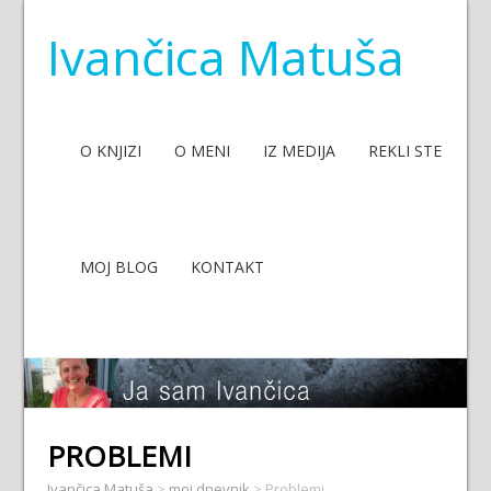
Ivančica Matuša
O KNJIZI
O MENI
IZ MEDIJA
REKLI STE
MOJ BLOG
KONTAKT
PROBLEMI
Ivančica Matuša
>
moj dnevnik
>
Problemi