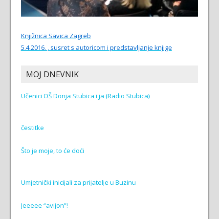
Knjižnica Savica Zagreb
5.4.2016. , susret s autoricom i predstavljanje knjige
MOJ DNEVNIK
Učenici OŠ Donja Stubica i ja (Radio Stubica)
čestitke
Što je moje, to će doći
Umjetnički inicijali za prijatelje u Buzinu
Jeeeee “avijon”!