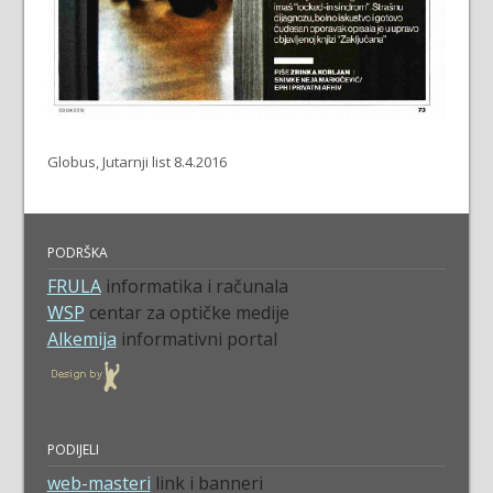
Globus, Jutarnji list 8.4.2016
PODRŠKA
FRULA
informatika i računala
WSP
centar za optičke medije
Alkemija
informativni portal
PODIJELI
web-masteri
link i banneri