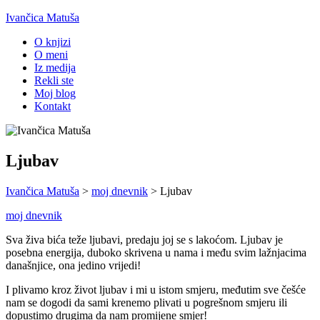
Ivančica Matuša
O knjizi
O meni
Iz medija
Rekli ste
Moj blog
Kontakt
Ljubav
Ivančica Matuša
>
moj dnevnik
>
Ljubav
moj dnevnik
Sva živa bića teže ljubavi, predaju joj se s lakoćom. Ljubav je
posebna energija, duboko skrivena u nama i među svim lažnjacima
današnjice, ona jedino vrijedi!
I plivamo kroz život ljubav i mi u istom smjeru, međutim sve češće
nam se dogodi da sami krenemo plivati u pogrešnom smjeru ili
dopustimo drugima da nam promijene smjer!