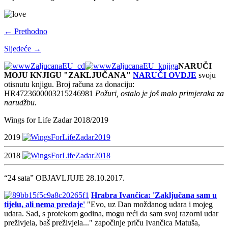
← Prethodno
Sljedeće →
NARUČI
MOJU KNJIGU "ZAKLJUČANA"
NARUČI OVDJE
svoju
otisnutu knjigu. Broj računa za donaciju:
HR4723600003215246981
Požuri, ostalo je još malo primjeraka za
narudžbu.
Wings for Life Zadar 2018/2019
2019
2018
“24 sata” OBJAVLJUJE 28.10.2017.
Hrabra Ivančica: 'Zaključana sam u
tijelu, ali nema predaje'
"Evo, uz Dan moždanog udara i mojeg
udara. Sad, s protekom godina, mogu reći da sam svoj razorni udar
preživjela, baš preživjela..." započinje priču Ivančica Matuša,