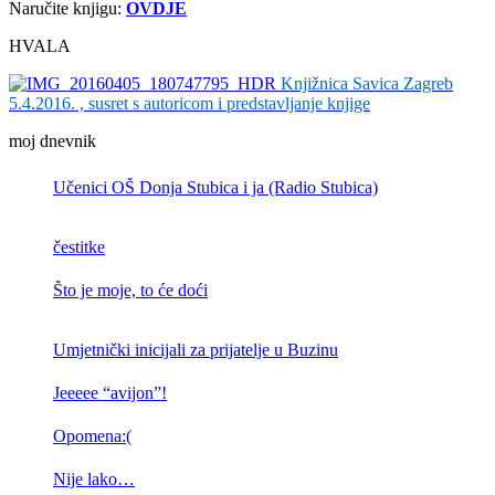
Naručite knjigu:
OVDJE
HVALA
Knjižnica Savica Zagreb
5.4.2016. , susret s autoricom i predstavljanje knjige
moj dnevnik
Učenici OŠ Donja Stubica i ja (Radio Stubica)
čestitke
Što je moje, to će doći
Umjetnički inicijali za prijatelje u Buzinu
Jeeeee “avijon”!
Opomena:(
Nije lako…