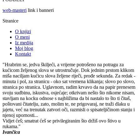
web-masteri
link i banneri
Stranice
O knjizi
O meni
Iz medija
Moj blog
Kontakt
"Hrabrim se, jedva škiljeći, a vrijeme potrošeno na potragu za
kućicom željenog slova se utrostručuje. Dok jednim prstom klikom
miša naciljam kućicu slova željene riječi, prođe sekunda. Za redak -
minuta i pol, za stranicu - oko sat vremena klikanja; slovo po slovo,
stranica po stranica. Uglavnom, radim krvavo da na papir prenesem
svoju sudbinu, iskustva, osjećaje; otkrivam nešto što nikome nisam,
stavljam na kocku odnose s najbližima da bi nastalo to što ti čitaš,
poštovani čitatelju, zato, molim te, ne prigovaraj, ne traži dlaku u
jajetu, već na trenutak zatvori oči, razmisli o spisateljičinom stanju i
njenoj upornosti...
Vidjet ćeš; smatrat ćeš se privilegiranim što držiš ovo štivo u
rukama."
Ivančica