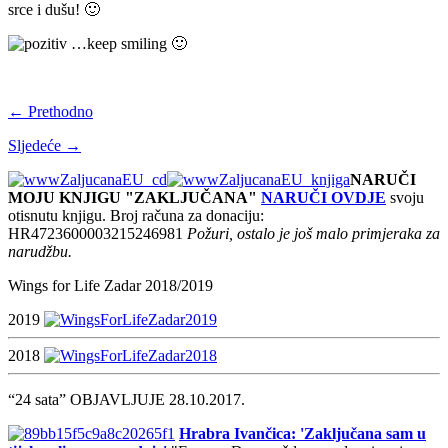
srce i dušu! 🙂
…keep smiling 🙂
← Prethodno
Sljedeće →
NARUČI
MOJU KNJIGU "ZAKLJUČANA"
NARUČI OVDJE
svoju
otisnutu knjigu. Broj računa za donaciju:
HR4723600003215246981
Požuri, ostalo je još malo primjeraka za
narudžbu.
Wings for Life Zadar 2018/2019
2019
2018
“24 sata” OBJAVLJUJE 28.10.2017.
Hrabra Ivančica: 'Zaključana sam u