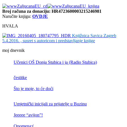
Broj računa
za donaciju: HR4723600003215246981
Naručite knjigu:
OVDJE
HVALA
Knjižnica Savica Zagreb
5.4.2016. , susret s autoricom i predstavljanje knjige
moj dnevnik
Učenici OŠ Donja Stubica i ja (Radio Stubica)
čestitke
Što je moje, to će doći
Umjetnički inicijali za prijatelje u Buzinu
Jeeeee “avijon”!
Opomena:(