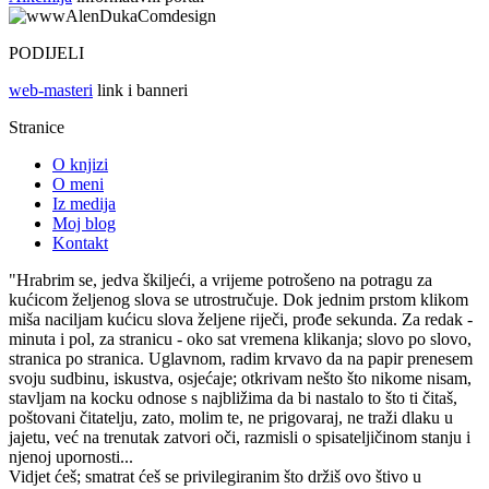
PODIJELI
web-masteri
link i banneri
Stranice
O knjizi
O meni
Iz medija
Moj blog
Kontakt
"Hrabrim se, jedva škiljeći, a vrijeme potrošeno na potragu za
kućicom željenog slova se utrostručuje. Dok jednim prstom klikom
miša naciljam kućicu slova željene riječi, prođe sekunda. Za redak -
minuta i pol, za stranicu - oko sat vremena klikanja; slovo po slovo,
stranica po stranica. Uglavnom, radim krvavo da na papir prenesem
svoju sudbinu, iskustva, osjećaje; otkrivam nešto što nikome nisam,
stavljam na kocku odnose s najbližima da bi nastalo to što ti čitaš,
poštovani čitatelju, zato, molim te, ne prigovaraj, ne traži dlaku u
jajetu, već na trenutak zatvori oči, razmisli o spisateljičinom stanju i
njenoj upornosti...
Vidjet ćeš; smatrat ćeš se privilegiranim što držiš ovo štivo u