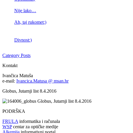
Nije lako…
Ah, taj rukomet:)
Divnost:)
Category Posts
Kontakt
Ivančica Matuša
e-mail:
Ivancica.Matusa @ msan.hr
Globus, Jutarnji list 8.4.2016
Globus, Jutarnji list 8.4.2016
PODRŠKA
FRULA
informatika i računala
WSP
centar za optičke medije
Alkemija
informativni portal