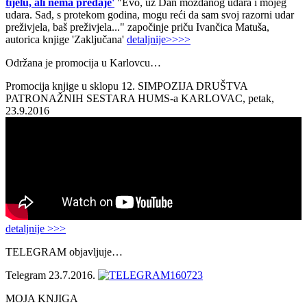
tijelu, ali nema predaje'
"Evo, uz Dan moždanog udara i mojeg
udara. Sad, s protekom godina, mogu reći da sam svoj razorni udar
preživjela, baš preživjela..." započinje priču Ivančica Matuša,
autorica knjige 'Zaključana'
detaljnije>>>>
Održana je promocija u Karlovcu…
Promocija knjige u sklopu 12. SIMPOZIJA DRUŠTVA
PATRONAŽNIH SESTARA HUMS-a KARLOVAC, petak,
23.9.2016
detaljnije >>>
TELEGRAM objavljuje…
Telegram 23.7.2016.
MOJA KNJIGA