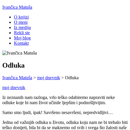
Ivančica Matuša
O knjizi
O meni
Iz medija
Rekli ste
Moj blog
Kontakt
Odluka
Ivančica Matuša
>
moj dnevnik
>
Odluka
moj dnevnik
Iz neznanih nam razloga, vrlo teško odabiremo napraviti neke
odluke koje bi nam život učinile ljepšim i podnošljivijim.
Samo smo ljudi, ipak! Savršeno nesavršeni, nepredvidljivi…
Jedna od važnijih odluka u životu, odluka koju nam ne bi trebalo biti
teško donijeti, bila bi da se maknemo od svih i svega što žalosti naše