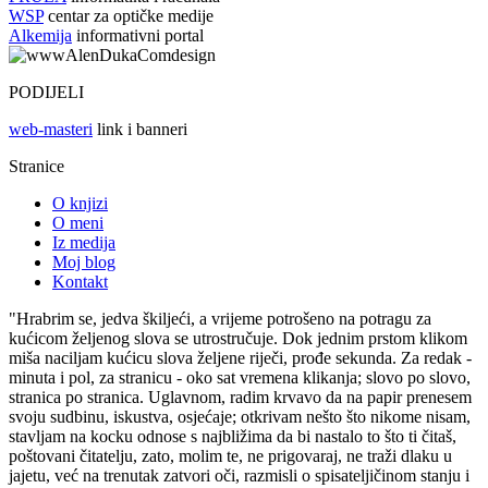
WSP
centar za optičke medije
Alkemija
informativni portal
PODIJELI
web-masteri
link i banneri
Stranice
O knjizi
O meni
Iz medija
Moj blog
Kontakt
"Hrabrim se, jedva škiljeći, a vrijeme potrošeno na potragu za
kućicom željenog slova se utrostručuje. Dok jednim prstom klikom
miša naciljam kućicu slova željene riječi, prođe sekunda. Za redak -
minuta i pol, za stranicu - oko sat vremena klikanja; slovo po slovo,
stranica po stranica. Uglavnom, radim krvavo da na papir prenesem
svoju sudbinu, iskustva, osjećaje; otkrivam nešto što nikome nisam,
stavljam na kocku odnose s najbližima da bi nastalo to što ti čitaš,
poštovani čitatelju, zato, molim te, ne prigovaraj, ne traži dlaku u
jajetu, već na trenutak zatvori oči, razmisli o spisateljičinom stanju i