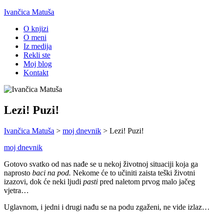
Ivančica Matuša
O knjizi
O meni
Iz medija
Rekli ste
Moj blog
Kontakt
Lezi! Puzi!
Ivančica Matuša
>
moj dnevnik
>
Lezi! Puzi!
moj dnevnik
Gotovo svatko od nas nađe se u nekoj životnoj situaciji koja ga
naprosto
baci na pod.
Nekome će to učiniti zaista teški životni
izazovi, dok će neki ljudi
pasti
pred naletom prvog malo jačeg
vjetra…
Uglavnom, i jedni i drugi nađu se na podu zgaženi, ne vide izlaz…