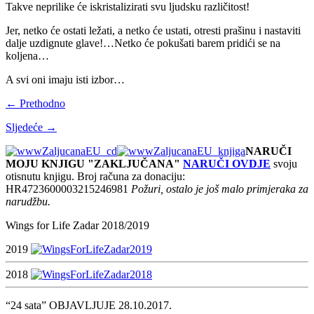
Takve neprilike će iskristalizirati svu ljudsku različitost!
Jer, netko će ostati ležati, a netko će ustati, otresti prašinu i nastaviti
dalje uzdignute glave!…Netko će pokušati barem pridići se na
koljena…
A svi oni imaju isti izbor…
← Prethodno
Sljedeće →
NARUČI
MOJU KNJIGU "ZAKLJUČANA"
NARUČI OVDJE
svoju
otisnutu knjigu. Broj računa za donaciju:
HR4723600003215246981
Požuri, ostalo je još malo primjeraka za
narudžbu.
Wings for Life Zadar 2018/2019
2019
2018
“24 sata” OBJAVLJUJE 28.10.2017.