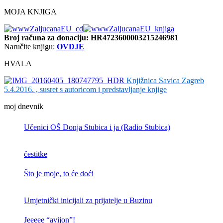
MOJA KNJIGA
Broj računa
za donaciju: HR4723600003215246981
Naručite knjigu:
OVDJE
HVALA
Knjižnica Savica Zagreb
5.4.2016. , susret s autoricom i predstavljanje knjige
moj dnevnik
Učenici OŠ Donja Stubica i ja (Radio Stubica)
čestitke
Što je moje, to će doći
Umjetnički inicijali za prijatelje u Buzinu
Jeeeee “avijon”!