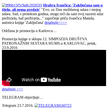
Hrabra Ivančica: 'Zaključana sam u
tijelu, ali nema predaje'
"Evo, uz Dan moždanog udara i mojeg
udara. Sad, s protekom godina, mogu reći da sam svoj razorni udar
preživjela, baš preživjela..." započinje priču Ivančica Matuša,
autorica knjige 'Zaključana'
detaljnije>>>>
Održana je promocija u Karlovcu…
Promocija knjige u sklopu 12. SIMPOZIJA DRUŠTVA
PATRONAŽNIH SESTARA HUMS-a KARLOVAC, petak,
23.9.2016
detaljnije >>>
TELEGRAM objavljuje…
Telegram 23.7.2016.