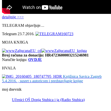
detaljnije >>>
TELEGRAM objavljuje…
Telegram 23.7.2016.
MOJA KNJIGA
Broj računa
za donaciju: HR4723600003215246981
Naručite knjigu:
OVDJE
HVALA
Knjižnica Savica Zagreb
5.4.2016. , susret s autoricom i predstavljanje knjige
moj dnevnik
Učenici OŠ Donja Stubica i ja (Radio Stubica)