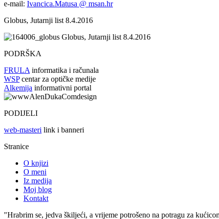
e-mail:
Ivancica.Matusa @ msan.hr
Globus, Jutarnji list 8.4.2016
Globus, Jutarnji list 8.4.2016
PODRŠKA
FRULA
informatika i računala
WSP
centar za optičke medije
Alkemija
informativni portal
PODIJELI
web-masteri
link i banneri
Stranice
O knjizi
O meni
Iz medija
Moj blog
Kontakt
"Hrabrim se, jedva škiljeći, a vrijeme potrošeno na potragu za kućico