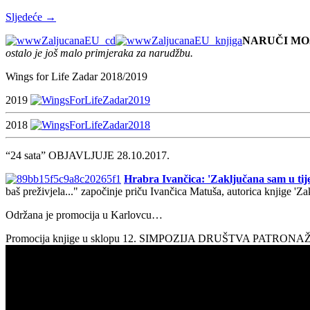
Sljedeće →
NARUČI MO
ostalo je još malo primjeraka za narudžbu.
Wings for Life Zadar 2018/2019
2019
2018
“24 sata” OBJAVLJUJE 28.10.2017.
Hrabra Ivančica: 'Zaključana sam u tije
baš preživjela..." započinje priču Ivančica Matuša, autorica knjige 'Z
Održana je promocija u Karlovcu…
Promocija knjige u sklopu 12. SIMPOZIJA DRUŠTVA PATRON