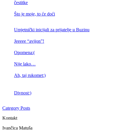
čestitke
Što je moje, to će doći
Umjetnički inicijali za prijatelje u Buzinu
Jeeeee “avijon”!
Opomena:(
Nije lako…
Ah, taj rukomet:)
Divnost:)
Category Posts
Kontakt
Ivančica Matuša