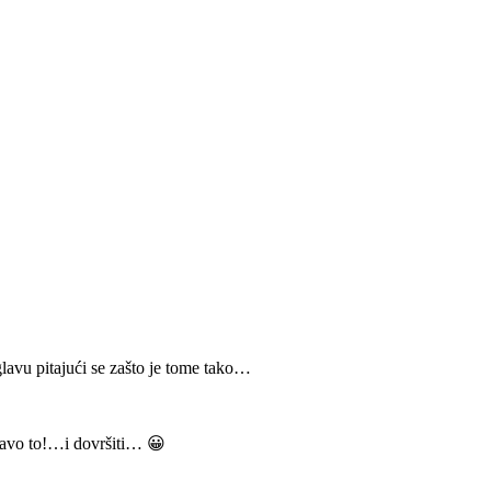
lavu pitajući se zašto je tome tako…
upravo to!…i dovršiti… 😀