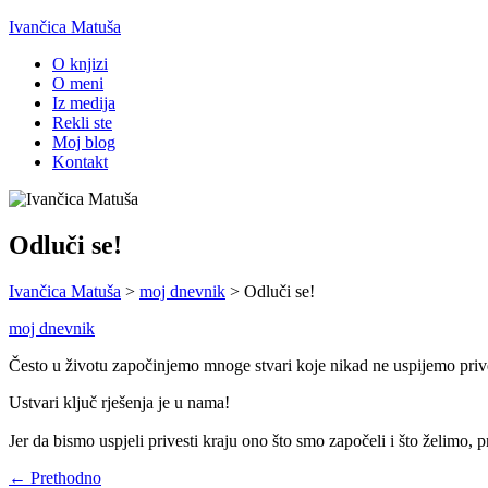
Ivančica Matuša
O knjizi
O meni
Iz medija
Rekli ste
Moj blog
Kontakt
Odluči se!
Ivančica Matuša
>
moj dnevnik
>
Odluči se!
moj dnevnik
Često u životu započinjemo mnoge stvari koje nikad ne uspijemo prive
Ustvari ključ rješenja je u nama!
Jer da bismo uspjeli privesti kraju ono što smo započeli i što želimo,
← Prethodno