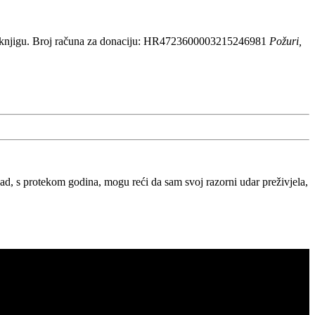
 knjigu. Broj računa za donaciju: HR4723600003215246981
Požuri,
, s protekom godina, mogu reći da sam svoj razorni udar preživjela,