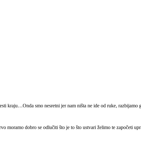
sti kraju…Onda smo nesretni jer nam ništa ne ide od ruke, razbijamo g
 prvo moramo dobro se odlučiti što je to što ustvari želimo te započeti 