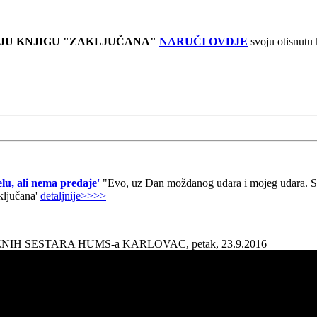
JU KNJIGU "ZAKLJUČANA"
NARUČI OVDJE
svoju otisnutu
lu, ali nema predaje'
"Evo, uz Dan moždanog udara i mojeg udara. Sad
aključana'
detaljnije>>>>
AŽNIH SESTARA HUMS-a KARLOVAC, petak, 23.9.2016