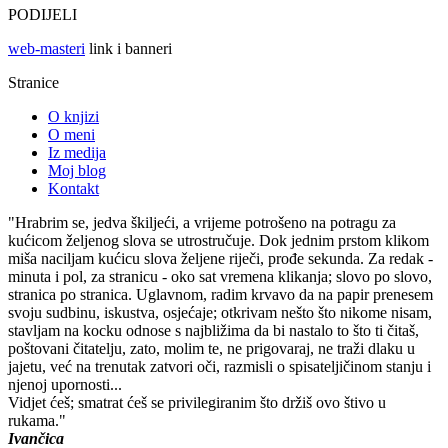
PODIJELI
web-masteri
link i banneri
Stranice
O knjizi
O meni
Iz medija
Moj blog
Kontakt
"Hrabrim se, jedva škiljeći, a vrijeme potrošeno na potragu za
kućicom željenog slova se utrostručuje. Dok jednim prstom klikom
miša naciljam kućicu slova željene riječi, prođe sekunda. Za redak -
minuta i pol, za stranicu - oko sat vremena klikanja; slovo po slovo,
stranica po stranica. Uglavnom, radim krvavo da na papir prenesem
svoju sudbinu, iskustva, osjećaje; otkrivam nešto što nikome nisam,
stavljam na kocku odnose s najbližima da bi nastalo to što ti čitaš,
poštovani čitatelju, zato, molim te, ne prigovaraj, ne traži dlaku u
jajetu, već na trenutak zatvori oči, razmisli o spisateljičinom stanju i
njenoj upornosti...
Vidjet ćeš; smatrat ćeš se privilegiranim što držiš ovo štivo u
rukama."
Ivančica