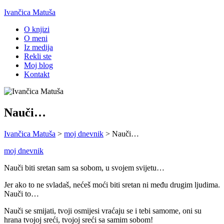
Ivančica Matuša
O knjizi
O meni
Iz medija
Rekli ste
Moj blog
Kontakt
Nauči…
Ivančica Matuša
>
moj dnevnik
>
Nauči…
moj dnevnik
Nauči biti sretan sam sa sobom, u svojem svijetu…
Jer ako to ne svladaš, nećeš moći biti sretan ni među drugim ljudima.
Nauči to…
Nauči se smijati, tvoji osmijesi vraćaju se i tebi samome, oni su
hrana tvojoj sreći, tvojoj sreći sa samim sobom!