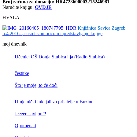
Broj računa
za donaciju: HR4723600003215246981
Naručite knjigu:
OVDJE
HVALA
Knjižnica Savica Zagreb
5.4.2016. , susret s autoricom i predstavljanje knjige
moj dnevnik
Učenici OŠ Donja Stubica i ja (Radio Stubica)
čestitke
Što je moje, to će doći
Umjetnički inicijali za prijatelje u Buzinu
Jeeeee “avijon”!
Opomena:(