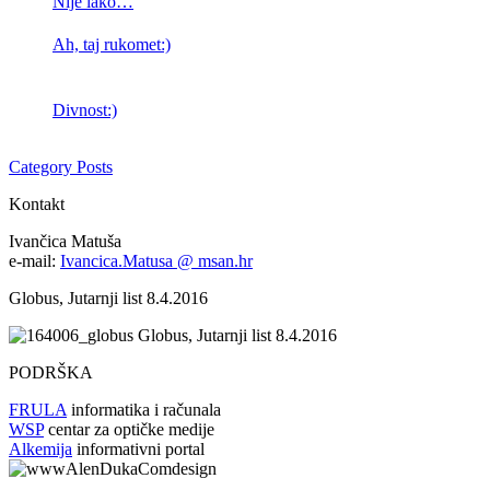
Nije lako…
Ah, taj rukomet:)
Divnost:)
Category Posts
Kontakt
Ivančica Matuša
e-mail:
Ivancica.Matusa @ msan.hr
Globus, Jutarnji list 8.4.2016
Globus, Jutarnji list 8.4.2016
PODRŠKA
FRULA
informatika i računala
WSP
centar za optičke medije
Alkemija
informativni portal