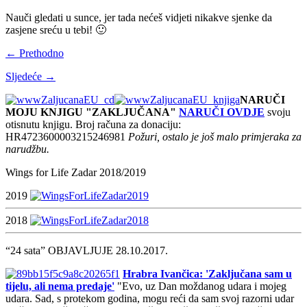
Nauči gledati u sunce, jer tada nećeš vidjeti nikakve sjenke da
zasjene sreću u tebi! 🙂
← Prethodno
Sljedeće →
NARUČI
MOJU KNJIGU "ZAKLJUČANA"
NARUČI OVDJE
svoju
otisnutu knjigu. Broj računa za donaciju:
HR4723600003215246981
Požuri, ostalo je još malo primjeraka za
narudžbu.
Wings for Life Zadar 2018/2019
2019
2018
“24 sata” OBJAVLJUJE 28.10.2017.
Hrabra Ivančica: 'Zaključana sam u
tijelu, ali nema predaje'
"Evo, uz Dan moždanog udara i mojeg
udara. Sad, s protekom godina, mogu reći da sam svoj razorni udar