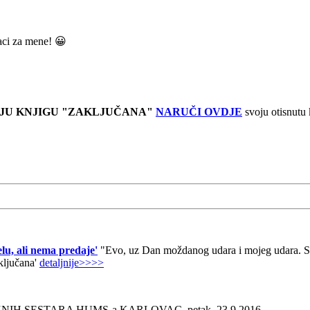
raci za mene! 😀
JU KNJIGU "ZAKLJUČANA"
NARUČI OVDJE
svoju otisnutu
lu, ali nema predaje'
"Evo, uz Dan moždanog udara i mojeg udara. Sad
aključana'
detaljnije>>>>
AŽNIH SESTARA HUMS-a KARLOVAC, petak, 23.9.2016