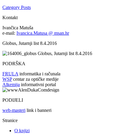
Category Posts
Kontakt
Ivančica Matuša
e-mail:
Ivancica.Matusa @ msan.hr
Globus, Jutarnji list 8.4.2016
Globus, Jutarnji list 8.4.2016
PODRŠKA
FRULA
informatika i računala
WSP
centar za optičke medije
Alkemija
informativni portal
PODIJELI
web-masteri
link i banneri
Stranice
O knjizi