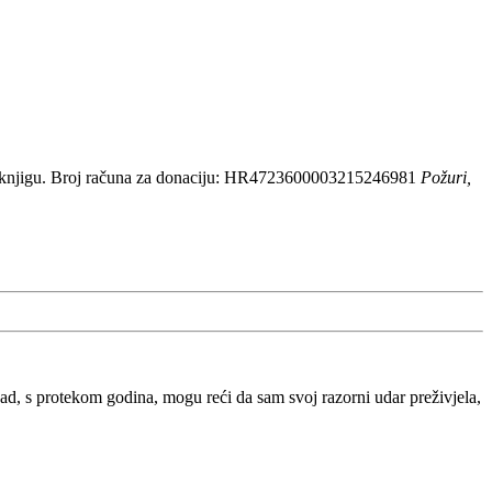
 knjigu. Broj računa za donaciju: HR4723600003215246981
Požuri,
, s protekom godina, mogu reći da sam svoj razorni udar preživjela,