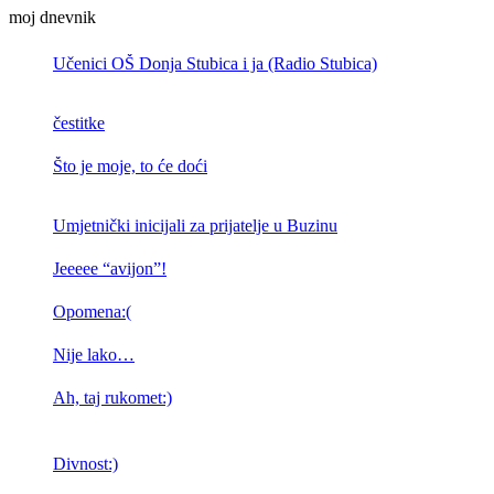
moj dnevnik
Učenici OŠ Donja Stubica i ja (Radio Stubica)
čestitke
Što je moje, to će doći
Umjetnički inicijali za prijatelje u Buzinu
Jeeeee “avijon”!
Opomena:(
Nije lako…
Ah, taj rukomet:)
Divnost:)