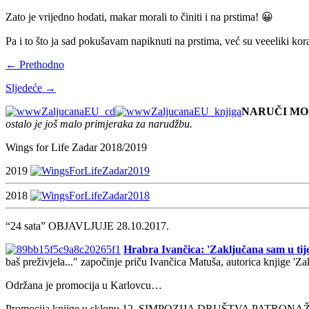
Zato je vrijedno hodati, makar morali to činiti i na prstima! 😀
Pa i to što ja sad pokušavam napiknuti na prstima, već su veeeliki ko
← Prethodno
Sljedeće →
NARUČI MO
ostalo je još malo primjeraka za narudžbu.
Wings for Life Zadar 2018/2019
2019
2018
“24 sata” OBJAVLJUJE 28.10.2017.
Hrabra Ivančica: 'Zaključana sam u tije
baš preživjela..." započinje priču Ivančica Matuša, autorica knjige 'Z
Održana je promocija u Karlovcu…
Promocija knjige u sklopu 12. SIMPOZIJA DRUŠTVA PATRON