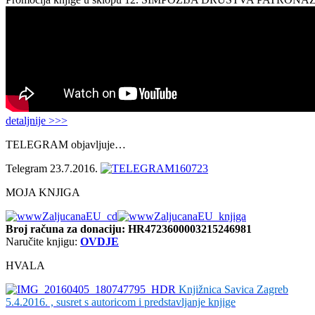
detaljnije >>>
TELEGRAM objavljuje…
Telegram 23.7.2016.
MOJA KNJIGA
Broj računa
za donaciju: HR4723600003215246981
Naručite knjigu:
OVDJE
HVALA
Knjižnica Savica Zagreb
5.4.2016. , susret s autoricom i predstavljanje knjige