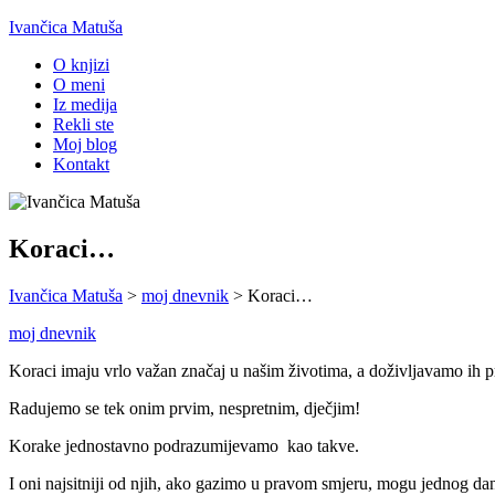
Ivančica Matuša
O knjizi
O meni
Iz medija
Rekli ste
Moj blog
Kontakt
Koraci…
Ivančica Matuša
>
moj dnevnik
>
Koraci…
moj dnevnik
Koraci imaju vrlo važan značaj u našim životima, a doživljavamo ih p
Radujemo se tek onim prvim, nespretnim, dječjim!
Korake jednostavno podrazumijevamo kao takve.
I oni najsitniji od njih, ako gazimo u pravom smjeru, mogu jednog dana