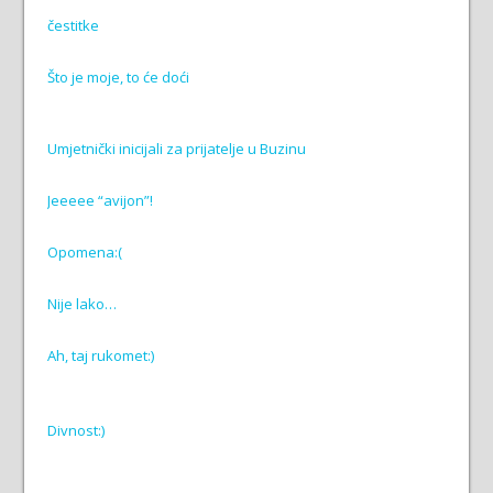
čestitke
Što je moje, to će doći
Umjetnički inicijali za prijatelje u Buzinu
Jeeeee “avijon”!
Opomena:(
Nije lako…
Ah, taj rukomet:)
Divnost:)