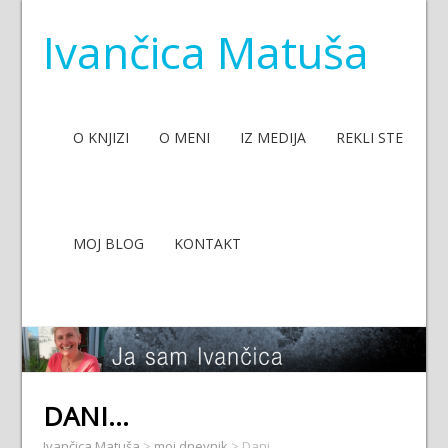
Ivančica Matuša
O KNJIZI
O MENI
IZ MEDIJA
REKLI STE
MOJ BLOG
KONTAKT
DANI…
Ivančica Matuša
>
moj dnevnik
>
Dani…