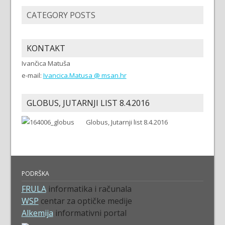
CATEGORY POSTS
KONTAKT
Ivančica Matuša
e-mail:
Ivancica.Matusa @ msan.hr
GLOBUS, JUTARNJI LIST 8.4.2016
Globus, Jutarnji list 8.4.2016
PODRŠKA
FRULA
informatika i računala
WSP
centar za optičke medije
Alkemija
informativni portal