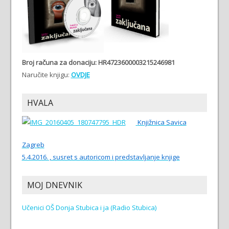
Broj računa
za donaciju: HR4723600003215246981
Naručite knjigu:
OVDJE
HVALA
Knjižnica Savica
Zagreb
5.4.2016. , susret s autoricom i predstavljanje knjige
MOJ DNEVNIK
Učenici OŠ Donja Stubica i ja (Radio Stubica)