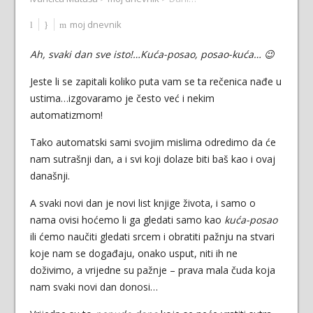
moj dnevnik
Ah, svaki dan sve isto!…Kuća-posao, posao-kuća… 😉
Jeste li se zapitali koliko puta vam se ta rečenica nađe u
ustima…izgovaramo je često već i nekim
automatizmom!
Tako automatski sami svojim mislima odredimo da će
nam sutrašnji dan, a i svi koji dolaze biti baš kao i ovaj
današnji.
A svaki novi dan je novi list knjige života, i samo o
nama ovisi hoćemo li ga gledati samo kao
kuća-posao
ili ćemo naučiti gledati srcem i obratiti pažnju na stvari
koje nam se događaju, onako usput, niti ih ne
doživimo, a vrijedne su pažnje – prava mala čuda koja
nam svaki novi dan donosi…