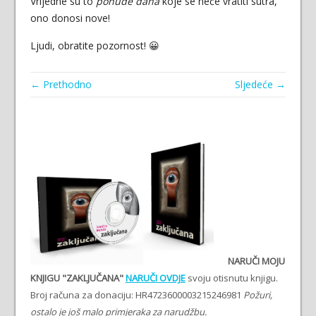
Vrijedne su to
ponude dana
koje se neće vratiti sutra,
ono donosi nove!
Ljudi, obratite pozornost! 😀
← Prethodno
Sljedeće →
NARUČI MOJU
KNJIGU "ZAKLJUČANA"
NARUČI OVDJE
svoju otisnutu knjigu.
Broj računa za donaciju: HR4723600003215246981
Požuri,
ostalo je još malo primjeraka za narudžbu.