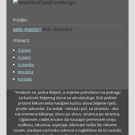
PODIJELI
web-masteri
link i banneri
STRANICE
O knjizi
O meni
Iz medija
Moj blog
Kontakt
"Hrabrim se, jedva škiljeći, a vrijeme potrošeno na potragu
za kućicom željenog slova se utrostručuje. Dok jednim
prstom klikom miša naciljam kućicu slova željene riječi,
prođe sekunda. Za redak - minuta i pol, za stranicu - oko
sat vremena klikanja; slovo po slovo, stranica po stranica.
Uglavnom, radim krvavo da na papir prenesem svoju
sudbinu, iskustva, osjećaje; otkrivam nešto što nikome
nisam, stavljam na kocku odnose s najbližima da bi nastalo