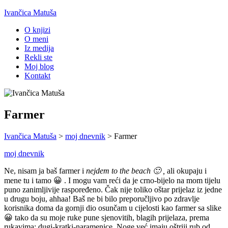
Ivančica Matuša
O knjizi
O meni
Iz medija
Rekli ste
Moj blog
Kontakt
Farmer
Ivančica Matuša
>
moj dnevnik
>
Farmer
moj dnevnik
Ne, nisam ja baš farmer i
nejdem to the beach 🙂 ,
ali okupaju i
mene tu i tamo 😀 . I mogu vam reći da je crno-bijelo na mom tijelu
puno zanimljivije raspoređeno. Čak nije toliko oštar prijelaz iz jedne
u drugu boju, ahhaa! Baš ne bi bilo preporučljivo po zdravlje
korisnika doma da gornji dio osunčam u cijelosti kao farmer sa slike
😀 tako da su moje ruke pune sjenovitih, blagih prijelaza, prema
rukavima: dugi-kratki-naramenice. Noge već imaju oštriji rub od