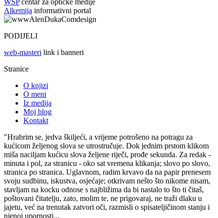
WSP
centar za optičke medije
Alkemija
informativni portal
PODIJELI
web-masteri
link i banneri
Stranice
O knjizi
O meni
Iz medija
Moj blog
Kontakt
"Hrabrim se, jedva škiljeći, a vrijeme potrošeno na potragu za
kućicom željenog slova se utrostručuje. Dok jednim prstom klikom
miša naciljam kućicu slova željene riječi, prođe sekunda. Za redak -
minuta i pol, za stranicu - oko sat vremena klikanja; slovo po slovo,
stranica po stranica. Uglavnom, radim krvavo da na papir prenesem
svoju sudbinu, iskustva, osjećaje; otkrivam nešto što nikome nisam,
stavljam na kocku odnose s najbližima da bi nastalo to što ti čitaš,
poštovani čitatelju, zato, molim te, ne prigovaraj, ne traži dlaku u
jajetu, već na trenutak zatvori oči, razmisli o spisateljičinom stanju i
njenoj upornosti...