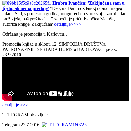
Hrabra Ivančica: 'Zaključana sam u
tijelu, ali nema predaje'
"Evo, uz Dan moždanog udara i mojeg
udara. Sad, s protekom godina, mogu reći da sam svoj razorni udar
preživjela, baš preživjela..." započinje priču Ivančica Matuša,
autorica knjige 'Zaključana'
detaljnije>>>>
Održana je promocija u Karlovcu…
Promocija knjige u sklopu 12. SIMPOZIJA DRUŠTVA
PATRONAŽNIH SESTARA HUMS-a KARLOVAC, petak,
23.9.2016
detaljnije >>>
TELEGRAM objavljuje…
Telegram 23.7.2016.