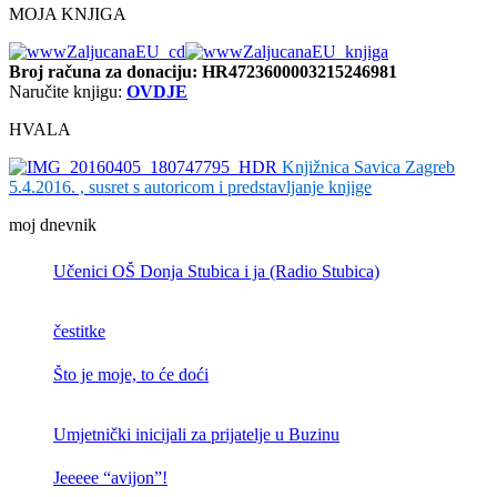
MOJA KNJIGA
Broj računa
za donaciju: HR4723600003215246981
Naručite knjigu:
OVDJE
HVALA
Knjižnica Savica Zagreb
5.4.2016. , susret s autoricom i predstavljanje knjige
moj dnevnik
Učenici OŠ Donja Stubica i ja (Radio Stubica)
čestitke
Što je moje, to će doći
Umjetnički inicijali za prijatelje u Buzinu
Jeeeee “avijon”!