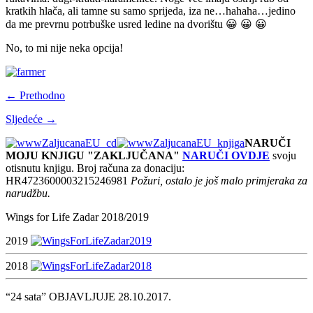
kratkih hlača, ali tamne su samo sprijeda, iza ne…hahaha…jedino
da me prevrnu potrbuške usred ledine na dvorištu 😀 😀 😀
No, to mi nije neka opcija!
← Prethodno
Sljedeće →
NARUČI
MOJU KNJIGU "ZAKLJUČANA"
NARUČI OVDJE
svoju
otisnutu knjigu. Broj računa za donaciju:
HR4723600003215246981
Požuri, ostalo je još malo primjeraka za
narudžbu.
Wings for Life Zadar 2018/2019
2019
2018
“24 sata” OBJAVLJUJE 28.10.2017.