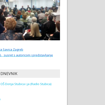
ca Savica Zagreb
6. , susret s autoricom i predstavljanje
 DNEVNIK
Učenici OŠ Donja Stubica i ja (Radio Stubica)
e