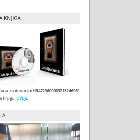
A KNJIGA
ačuna
za donaciju: HR4723600003215246981
e knjigu:
OVDJE
LA