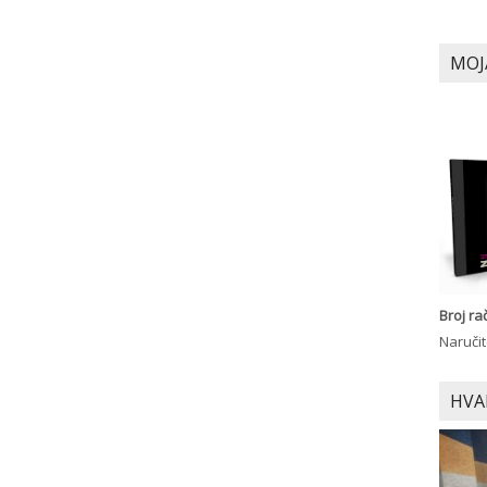
MOJ
Broj r
Naručit
HVA