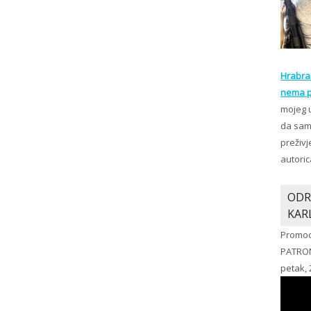
Hrabra 
nema p
mojeg 
da sam 
preživj
autoric
ODR
KAR
Promoc
PATRO
petak, 