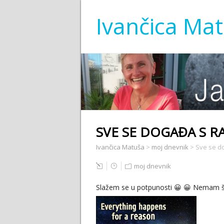
Ivančica Ma
SVE SE DOGAĐA S 
Ivančica Matuša
>
moj dnevnik
>
Sve se d
moj dnevnik
Slažem se u potpunosti 😀 😀 Nemam 