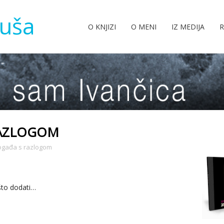
tuša
O KNJIZI
O MENI
IZ MEDIJA
R
RAZLOGOM
ogađa s razlogom
što dodati…