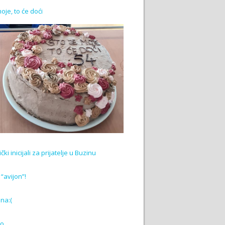
moje, to će doći
ki inicijali za prijatelje u Buzinu
“avijon”!
na:(
ako…