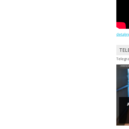
detaljn
TEL
Telegra