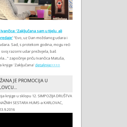
Ivančica: 'Zaključana sam u tijelu, ali
redaje'
"Evo, uz Dan moždanog udara i
udara. Sad, s protekom godina, mogu reći
svoj razorni udar preživjela, baš
ela..." započinje priču Ivančica Matuša,
a knjige 'Zaključana'
detaljnije>>>>
ŽANA JE PROMOCIJA U
LOVCU…
ija knjige u sklopu 12. SIMPOZIJA DRUŠTVA
NAŽNIH SESTARA HUMS-a KARLOVAC,
23.9.2016