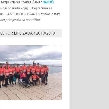
 MOJU KNJIGU "ZAKLJUČANA"
NARUČI
voju otisnutu knjigu. Broj računa za
ju: HR4723600003215246981
Požuri, ostalo
malo primjeraka za narudžbu.
GS FOR LIFE ZADAR 2018/2019