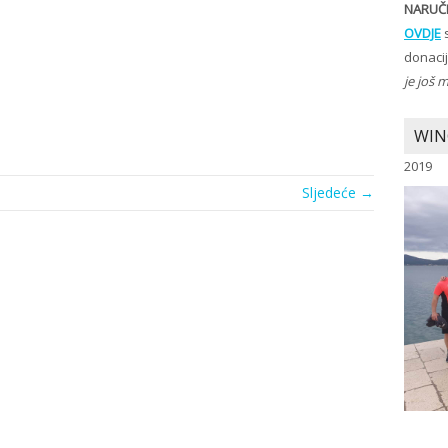
NARUČI
OVDJE
s
donaci
je još 
WIN
2019
Sljedeće →