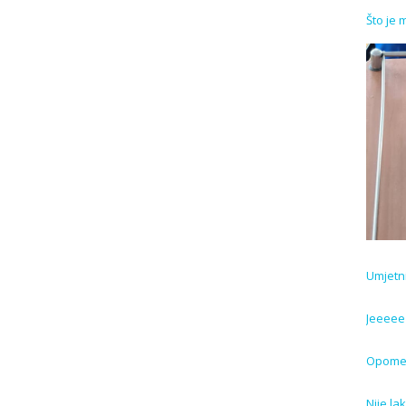
Što je 
Umjetnič
Jeeeee 
Opome
Nije l