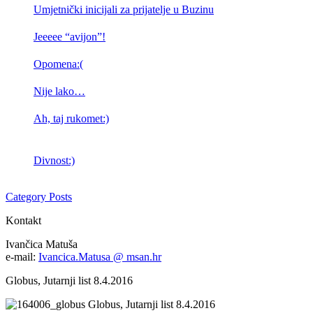
Umjetnički inicijali za prijatelje u Buzinu
Jeeeee “avijon”!
Opomena:(
Nije lako…
Ah, taj rukomet:)
Divnost:)
Category Posts
Kontakt
Ivančica Matuša
e-mail:
Ivancica.Matusa @ msan.hr
Globus, Jutarnji list 8.4.2016
Globus, Jutarnji list 8.4.2016