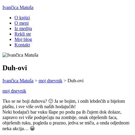
Ivančica Matuša
O knjizi
O meni
Iz medija
Rekli ste
Moj blog
Kontakt
Duh-ovi
Ivančica Matuša
>
moj dnevnik
>
Duh-ovi
moj dnevnik
Tko se ne boji duhova? 🙂 Ja se bojim, i onih lebdećih u bijelom
plaštu, i sve više ovih naših hodajućih!
Neki hodajući bar vuku šlape po podu pa ih čujem dok dolaze,
zapravo svi više podsjećaju na zombije, onak obješenih faca,
obješenih ruku, pogleda u prazno, jedva se miču, a onda odjednom
neka akcija… 😀