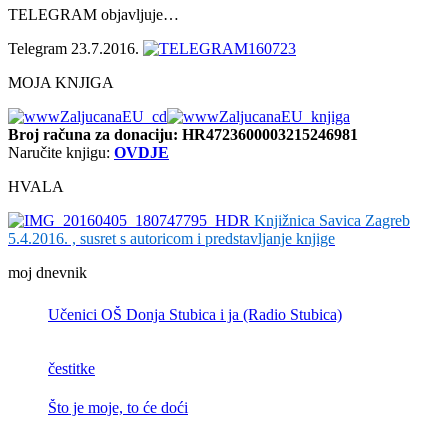
TELEGRAM objavljuje…
Telegram 23.7.2016.
MOJA KNJIGA
Broj računa
za donaciju: HR4723600003215246981
Naručite knjigu:
OVDJE
HVALA
Knjižnica Savica Zagreb
5.4.2016. , susret s autoricom i predstavljanje knjige
moj dnevnik
Učenici OŠ Donja Stubica i ja (Radio Stubica)
čestitke
Što je moje, to će doći