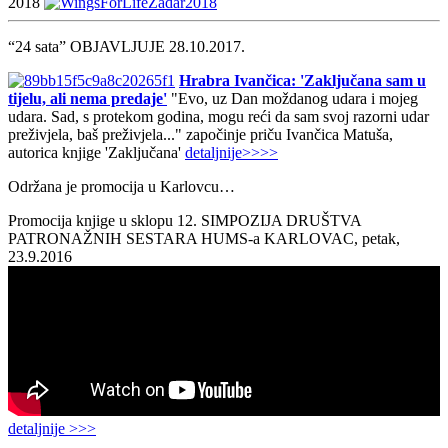
2018
“24 sata” OBJAVLJUJE 28.10.2017.
Hrabra Ivančica: 'Zaključana sam u
tijelu, ali nema predaje'
"Evo, uz Dan moždanog udara i mojeg
udara. Sad, s protekom godina, mogu reći da sam svoj razorni udar
preživjela, baš preživjela..." započinje priču Ivančica Matuša,
autorica knjige 'Zaključana'
detaljnije>>>>
Održana je promocija u Karlovcu…
Promocija knjige u sklopu 12. SIMPOZIJA DRUŠTVA
PATRONAŽNIH SESTARA HUMS-a KARLOVAC, petak,
23.9.2016
detaljnije >>>