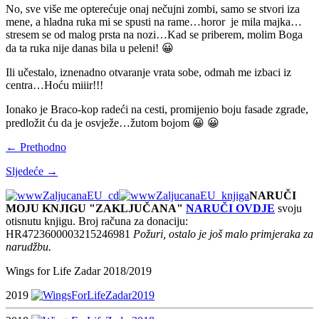
No, sve više me opterećuje onaj nečujni zombi, samo se stvori iza
mene, a hladna ruka mi se spusti na rame…horor je mila majka…
stresem se od malog prsta na nozi…Kad se priberem, molim Boga
da ta ruka nije danas bila u peleni! 😀
Ili učestalo, iznenadno otvaranje vrata sobe, odmah me izbaci iz
centra…Hoću miiir!!!
Ionako je Braco-kop radeći na cesti, promijenio boju fasade zgrade,
predložit ću da je osvježe…žutom bojom 😀 😀
← Prethodno
Sljedeće →
NARUČI
MOJU KNJIGU "ZAKLJUČANA"
NARUČI OVDJE
svoju
otisnutu knjigu. Broj računa za donaciju:
HR4723600003215246981
Požuri, ostalo je još malo primjeraka za
narudžbu.
Wings for Life Zadar 2018/2019
2019