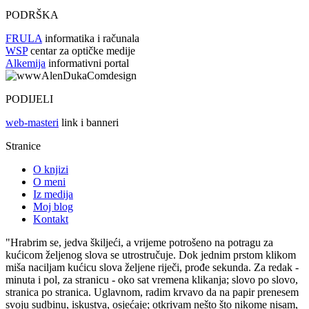
PODRŠKA
FRULA
informatika i računala
WSP
centar za optičke medije
Alkemija
informativni portal
PODIJELI
web-masteri
link i banneri
Stranice
O knjizi
O meni
Iz medija
Moj blog
Kontakt
"Hrabrim se, jedva škiljeći, a vrijeme potrošeno na potragu za
kućicom željenog slova se utrostručuje. Dok jednim prstom klikom
miša naciljam kućicu slova željene riječi, prođe sekunda. Za redak -
minuta i pol, za stranicu - oko sat vremena klikanja; slovo po slovo,
stranica po stranica. Uglavnom, radim krvavo da na papir prenesem
svoju sudbinu, iskustva, osjećaje; otkrivam nešto što nikome nisam,