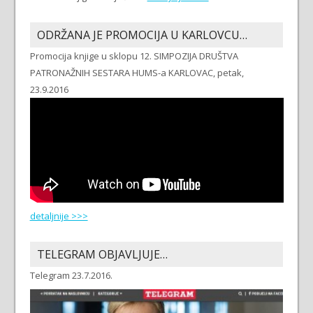
ODRŽANA JE PROMOCIJA U KARLOVCU…
Promocija knjige u sklopu 12. SIMPOZIJA DRUŠTVA
PATRONAŽNIH SESTARA HUMS-a KARLOVAC, petak,
23.9.2016
detaljnije >>>
TELEGRAM OBJAVLJUJE…
Telegram 23.7.2016.