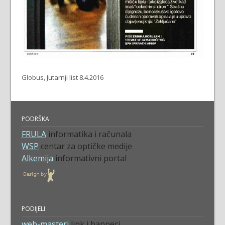
Globus, Jutarnji list 8.4.2016
PODRŠKA
FRULA
informatika i računala
WSP
centar za optičke medije
Alkemija
informativni portal
PODIJELI
web-masteri
link i banneri