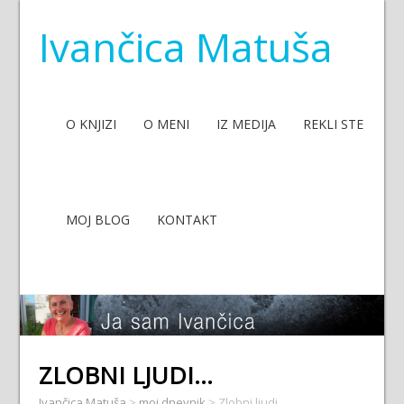
Ivančica Matuša
O KNJIZI
O MENI
IZ MEDIJA
REKLI STE
MOJ BLOG
KONTAKT
ZLOBNI LJUDI…
Ivančica Matuša
>
moj dnevnik
>
Zlobni ljudi…