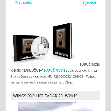
← Prethodno
Sljedeće →
NARUČI MOJU
KNJIGU "ZAKLJUČANA"
NARUČI OVDJE
svoju otisnutu knjigu.
Broj računa za donaciju: HR4723600003215246981
Požuri,
ostalo je još malo primjeraka za narudžbu.
WINGS FOR LIFE ZADAR 2018/2019