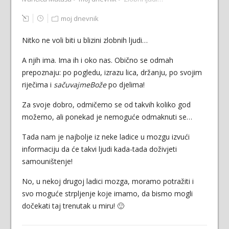
moj dnevnik
Nitko ne voli biti u blizini zlobnih ljudi…
A njih ima. Ima ih i oko nas. Obično se odmah
prepoznaju: po pogledu, izrazu lica, držanju, po svojim
riječima i
sačuvajmeBože
po djelima!
Za svoje dobro, odmičemo se od takvih koliko god
možemo, ali ponekad je nemoguće odmaknuti se…
Tada nam je najbolje iz neke ladice u mozgu izvući
informaciju da će takvi ljudi kada-tada doživjeti
samouništenje!
No, u nekoj drugoj ladici mozga, moramo potražiti i
svo moguće strpljenje koje imamo, da bismo mogli
dočekati taj trenutak u miru! 🙂