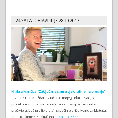
“24 SATA” OBJAVLJUJE 28.10.2017.
Hrabra Ivančica: 'Zaključana sam u tijelu, ali nema predaje'
"Evo, uz Dan moždanog udara i mojeg udara. Sad, s
protekom godina, mogu reći da sam svoj razorni udar
preživjela, baš preživjela..." započinje priču Ivančica Matuša,
autorica knjige 'Zaključana'
detaljnije>>>>