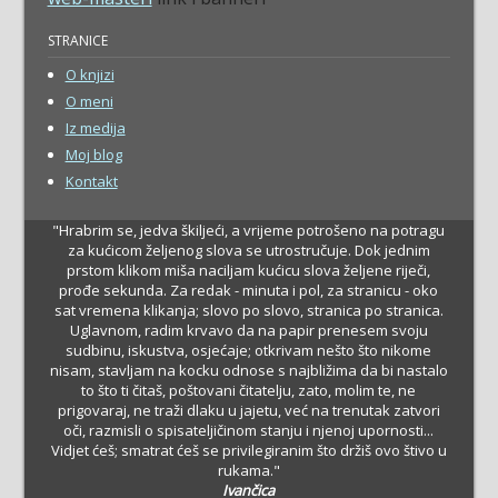
STRANICE
O knjizi
O meni
Iz medija
Moj blog
Kontakt
"Hrabrim se, jedva škiljeći, a vrijeme potrošeno na potragu
za kućicom željenog slova se utrostručuje. Dok jednim
prstom klikom miša naciljam kućicu slova željene riječi,
prođe sekunda. Za redak - minuta i pol, za stranicu - oko
sat vremena klikanja; slovo po slovo, stranica po stranica.
Uglavnom, radim krvavo da na papir prenesem svoju
sudbinu, iskustva, osjećaje; otkrivam nešto što nikome
nisam, stavljam na kocku odnose s najbližima da bi nastalo
to što ti čitaš, poštovani čitatelju, zato, molim te, ne
prigovaraj, ne traži dlaku u jajetu, već na trenutak zatvori
oči, razmisli o spisateljičinom stanju i njenoj upornosti...
Vidjet ćeš; smatrat ćeš se privilegiranim što držiš ovo štivo u
rukama."
Ivančica