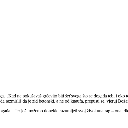
njega…Kad ne pokušavaš grčevito biti
šef
svega što se događa tebi i oko t
 da razmisliš da je zid betonski, a ne od knaufa, prepusti se, vjeruj Bož
 događa…Jer još možemo donekle razumijeti svoj život unatrag – onaj dio 