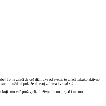
ebe! To ne znači da ćeš dići ruke od svega, to znači itekako aktivno
anstvu, možda ti pokaže da tvoj zid ima i vrata! 🙂
koji smo već proživjeli, ali život ide unaprijed i tu smo s