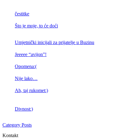
čestitke
Što je moje, to će doći
Umjetnički inicijali za prijatelje u Buzinu
Jeeeee “avijon”!
Opomena:(
Nije lako…
Ah, taj rukomet:)
Divnost:)
Category Posts
Kontakt