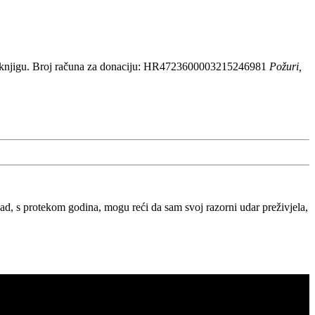
 knjigu. Broj računa za donaciju: HR4723600003215246981
Požuri,
, s protekom godina, mogu reći da sam svoj razorni udar preživjela,