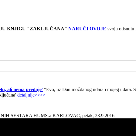
JU KNJIGU "ZAKLJUČANA"
NARUČI OVDJE
svoju otisnutu
lu, ali nema predaje'
"Evo, uz Dan moždanog udara i mojeg udara. Sad
aključana'
detaljnije>>>>
AŽNIH SESTARA HUMS-a KARLOVAC, petak, 23.9.2016