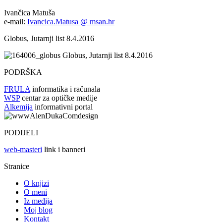
Ivančica Matuša
e-mail:
Ivancica.Matusa @ msan.hr
Globus, Jutarnji list 8.4.2016
Globus, Jutarnji list 8.4.2016
PODRŠKA
FRULA
informatika i računala
WSP
centar za optičke medije
Alkemija
informativni portal
PODIJELI
web-masteri
link i banneri
Stranice
O knjizi
O meni
Iz medija
Moj blog
Kontakt