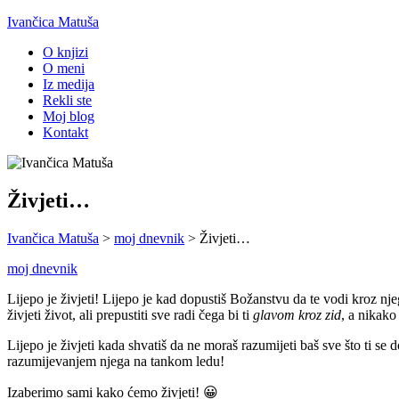
Ivančica Matuša
O knjizi
O meni
Iz medija
Rekli ste
Moj blog
Kontakt
Živjeti…
Ivančica Matuša
>
moj dnevnik
>
Živjeti…
moj dnevnik
Lijepo je živjeti! Lijepo je kad dopustiš Božanstvu da te vodi kroz 
živjeti život, ali prepustiti sve radi čega bi ti
glavom kroz zid
, a nikako
Lijepo je živjeti kada shvatiš da ne moraš razumijeti baš sve što ti se
razumijevanjem njega na tankom ledu!
Izaberimo sami kako ćemo živjeti! 😀