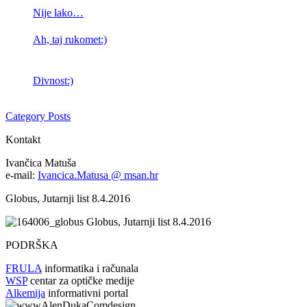
Nije lako…
Ah, taj rukomet:)
Divnost:)
Category Posts
Kontakt
Ivančica Matuša
e-mail:
Ivancica.Matusa @ msan.hr
Globus, Jutarnji list 8.4.2016
Globus, Jutarnji list 8.4.2016
PODRŠKA
FRULA
informatika i računala
WSP
centar za optičke medije
Alkemija
informativni portal