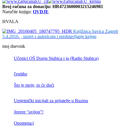
Broj računa
za donaciju: HR4723600003215246981
Naručite knjigu:
OVDJE
HVALA
Knjižnica Savica Zagreb
5.4.2016. , susret s autoricom i predstavljanje knjige
moj dnevnik
Učenici OŠ Donja Stubica i ja (Radio Stubica)
čestitke
Što je moje, to će doći
Umjetnički inicijali za prijatelje u Buzinu
Jeeeee “avijon”!
Opomena:(