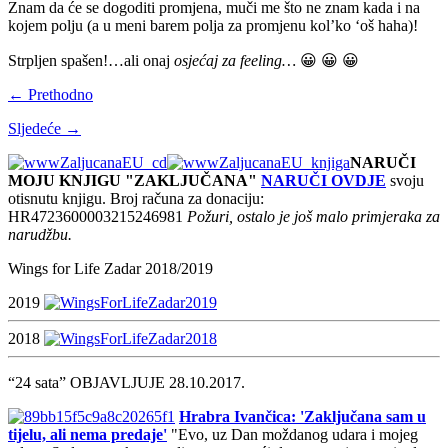
Znam da će se dogoditi promjena, muči me što ne znam kada i na
kojem polju (a u meni barem polja za promjenu kol’ko ‘oš haha)!
Strpljen spašen!…ali onaj
osjećaj za feeling…
😀 😀 😀
← Prethodno
Sljedeće →
NARUČI
MOJU KNJIGU "ZAKLJUČANA"
NARUČI OVDJE
svoju
otisnutu knjigu. Broj računa za donaciju:
HR4723600003215246981
Požuri, ostalo je još malo primjeraka za
narudžbu.
Wings for Life Zadar 2018/2019
2019
2018
“24 sata” OBJAVLJUJE 28.10.2017.
Hrabra Ivančica: 'Zaključana sam u
tijelu, ali nema predaje'
"Evo, uz Dan moždanog udara i mojeg