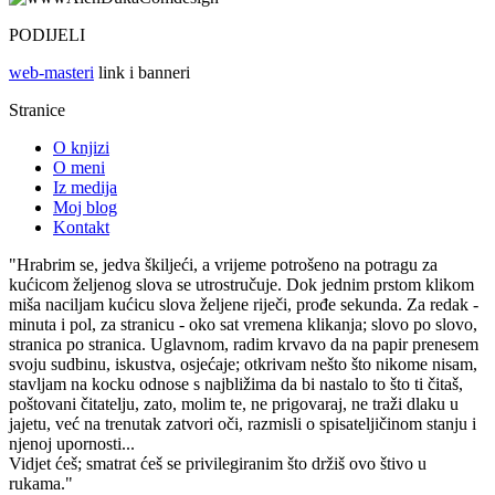
PODIJELI
web-masteri
link i banneri
Stranice
O knjizi
O meni
Iz medija
Moj blog
Kontakt
"Hrabrim se, jedva škiljeći, a vrijeme potrošeno na potragu za
kućicom željenog slova se utrostručuje. Dok jednim prstom klikom
miša naciljam kućicu slova željene riječi, prođe sekunda. Za redak -
minuta i pol, za stranicu - oko sat vremena klikanja; slovo po slovo,
stranica po stranica. Uglavnom, radim krvavo da na papir prenesem
svoju sudbinu, iskustva, osjećaje; otkrivam nešto što nikome nisam,
stavljam na kocku odnose s najbližima da bi nastalo to što ti čitaš,
poštovani čitatelju, zato, molim te, ne prigovaraj, ne traži dlaku u
jajetu, već na trenutak zatvori oči, razmisli o spisateljičinom stanju i
njenoj upornosti...
Vidjet ćeš; smatrat ćeš se privilegiranim što držiš ovo štivo u
rukama."