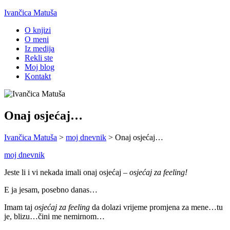
Ivančica Matuša
O knjizi
O meni
Iz medija
Rekli ste
Moj blog
Kontakt
Onaj osjećaj…
Ivančica Matuša
>
moj dnevnik
>
Onaj osjećaj…
moj dnevnik
Jeste li i vi nekada imali onaj osjećaj –
osjećaj za feeling!
E ja jesam, posebno danas…
Imam taj
osjećaj za feeling
da dolazi vrijeme promjena za mene…tu
je, blizu…čini me nemirnom…