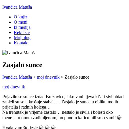
Ivančica Matuša
O knjizi
O meni
Iz medija
Rekli ste
Moj blog
Kontakt
Zasjalo sunce
Ivančica Matuša
>
moj dnevnik
>
Zasjalo sunce
moj dnevnik
Pojavilo se sunce iznad Brezovice, iako vani lijeva kiša i sivi oblaci
zapleli su se u krošnje stabala… Zasjalo je sunce u obliku mojih
prijatelja i radnih kolega…
Na trenutak je vrijeme zastalo… nestalo je sivila i bolesti oko
mene… u onom zadimljenom, prepunom kafiću bili smo sami! 😀
Hvala vam što jeste 😀 😀 😀