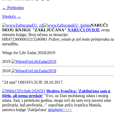
← Prethodno
Sljedeće →
NARUČI
MOJU KNJIGU "ZAKLJUČANA"
NARUČI OVDJE
svoju
otisnutu knjigu. Broj računa za donaciju:
HR4723600003215246981
Požuri, ostalo je još malo primjeraka za
narudžbu.
Wings for Life Zadar 2018/2019
2019
2018
“24 sata” OBJAVLJUJE 28.10.2017.
Hrabra Ivančica: 'Zaključana sam u
tijelu, ali nema predaje'
"Evo, uz Dan moždanog udara i mojeg
udara. Sad, s protekom godina, mogu reći da sam svoj razorni udar
preživjela, baš preživjela..." započinje priču Ivančica Matuša,
autorica knjige 'Zaključana'
detaljnije>>>>