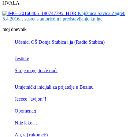
HVALA
Knjižnica Savica Zagreb
5.4.2016. , susret s autoricom i predstavljanje knjige
moj dnevnik
Učenici OŠ Donja Stubica i ja (Radio Stubica)
čestitke
Što je moje, to će doći
Umjetnički inicijali za prijatelje u Buzinu
Jeeeee “avijon”!
Opomena:(
Nije lako…
Ah, taj rukomet:)