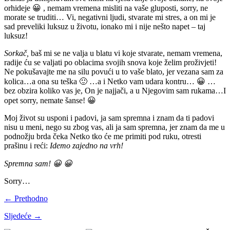
orhideje 😀 , nemam vremena misliti na vaše gluposti, sorry, ne
morate se truditi… Vi, negativni ljudi, stvarate mi stres, a on mi je
sad preveliki luksuz u životu, ionako mi i nije nešto napet – taj
luksuz!
Sorkač,
baš mi se ne valja u blatu vi koje stvarate, nemam vremena,
radije ću se valjati po oblacima svojih snova koje želim proživjeti!
Ne pokušavajte me na silu povući u to vaše blato, jer vezana sam za
kolica…a ona su teška 🙂 …a i Netko vam udara kontru… 😀 …
bez obzira koliko vas je, On je najjači, a u Njegovim sam rukama…I
opet sorry, nemate šanse! 😀
Moj život su usponi i padovi, ja sam spremna i znam da ti padovi
nisu u meni, nego su zbog vas, ali ja sam spremna, jer znam da me u
podnožju brda čeka Netko tko će me primiti pod ruku, otresti
prašinu i reći:
Idemo zajedno na vrh!
Spremna sam! 😀 😀
Sorry…
← Prethodno
Sljedeće →