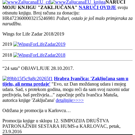
NARUČI
MOJU KNJIGU "ZAKLJUČANA"
NARUČI OVDJE
svoju
otisnutu knjigu. Broj računa za donaciju:
HR4723600003215246981
Požuri, ostalo je još malo primjeraka za
narudžbu.
Wings for Life Zadar 2018/2019
2019
2018
“24 sata” OBJAVLJUJE 28.10.2017.
Hrabra Ivančica: 'Zaključana sam u
tijelu, ali nema predaje'
"Evo, uz Dan moždanog udara i mojeg
udara. Sad, s protekom godina, mogu reći da sam svoj razorni udar
preživjela, baš preživjela..." započinje priču Ivančica Matuša,
autorica knjige 'Zaključana'
detaljnije>>>>
Održana je promocija u Karlovcu…
Promocija knjige u sklopu 12. SIMPOZIJA DRUŠTVA
PATRONAŽNIH SESTARA HUMS-a KARLOVAC, petak,
23.9.2016