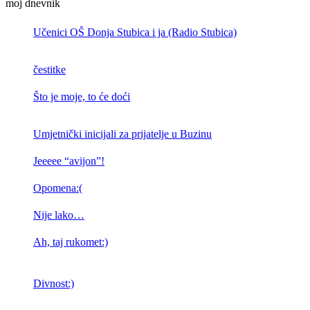
moj dnevnik
Učenici OŠ Donja Stubica i ja (Radio Stubica)
čestitke
Što je moje, to će doći
Umjetnički inicijali za prijatelje u Buzinu
Jeeeee “avijon”!
Opomena:(
Nije lako…
Ah, taj rukomet:)
Divnost:)