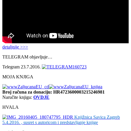
detaljnije >>>
TELEGRAM objavljuje…
Telegram 23.7.2016.
MOJA KNJIGA
Broj računa
za donaciju: HR4723600003215246981
Naručite knjigu:
OVDJE
HVALA
Knjižnica Savica Zagreb
5.4.2016. , susret s autoricom i predstavljanje knjige