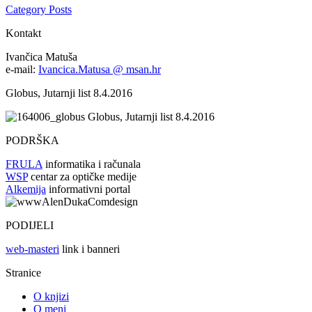
Category Posts
Kontakt
Ivančica Matuša
e-mail:
Ivancica.Matusa @ msan.hr
Globus, Jutarnji list 8.4.2016
Globus, Jutarnji list 8.4.2016
PODRŠKA
FRULA
informatika i računala
WSP
centar za optičke medije
Alkemija
informativni portal
PODIJELI
web-masteri
link i banneri
Stranice
O knjizi
O meni