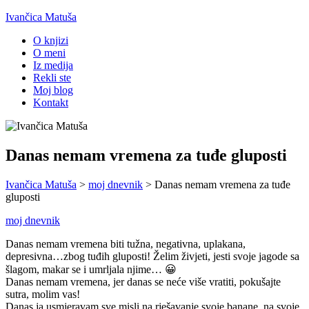
Ivančica Matuša
O knjizi
O meni
Iz medija
Rekli ste
Moj blog
Kontakt
Danas nemam vremena za tuđe gluposti
Ivančica Matuša
>
moj dnevnik
>
Danas nemam vremena za tuđe
gluposti
moj dnevnik
Danas nemam vremena biti tužna, negativna, uplakana,
depresivna…zbog tuđih gluposti! Želim živjeti, jesti svoje jagode sa
šlagom, makar se i umrljala njime… 😀
Danas nemam vremena, jer danas se neće više vratiti, pokušajte
sutra, molim vas!
Danas ja usmjeravam sve misli na rješavanje svoje banane, na svoje