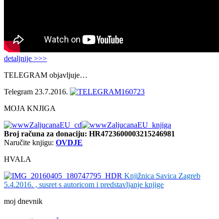
detaljnije >>>
TELEGRAM objavljuje…
Telegram 23.7.2016.
MOJA KNJIGA
Broj računa
za donaciju: HR4723600003215246981
Naručite knjigu:
OVDJE
HVALA
Knjižnica Savica Zagreb
5.4.2016. , susret s autoricom i predstavljanje knjige
moj dnevnik