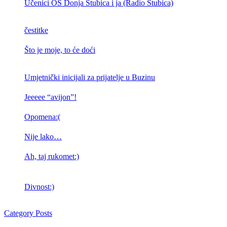
Učenici OŠ Donja Stubica i ja (Radio Stubica)
čestitke
Što je moje, to će doći
Umjetnički inicijali za prijatelje u Buzinu
Jeeeee “avijon”!
Opomena:(
Nije lako…
Ah, taj rukomet:)
Divnost:)
Category Posts