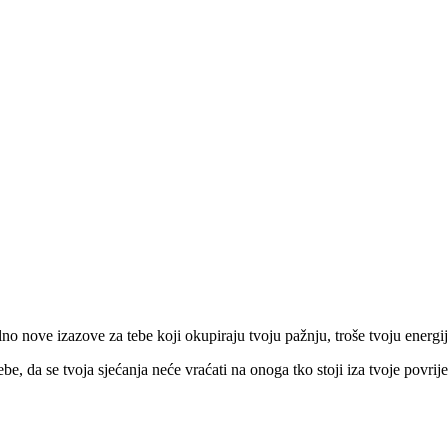
alno nove izazove za tebe koji okupiraju tvoju pažnju, troše tvoju energ
da se tvoja sjećanja neće vraćati na onoga tko stoji iza tvoje povrijeđe