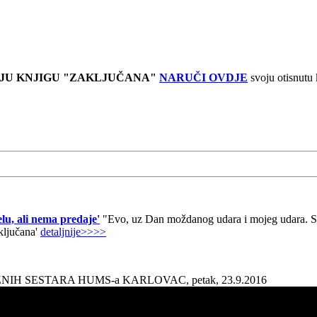
JU KNJIGU "ZAKLJUČANA"
NARUČI OVDJE
svoju otisnutu
lu, ali nema predaje'
"Evo, uz Dan moždanog udara i mojeg udara. Sad
aključana'
detaljnije>>>>
AŽNIH SESTARA HUMS-a KARLOVAC, petak, 23.9.2016