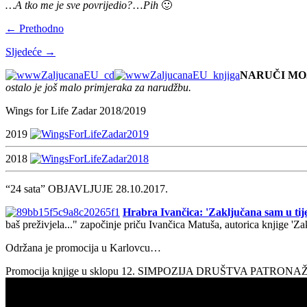
…A tko me je sve povrijedio?
…
Pih
🙂
← Prethodno
Sljedeće →
NARUČI MO
ostalo je još malo primjeraka za narudžbu.
Wings for Life Zadar 2018/2019
2019
2018
“24 sata” OBJAVLJUJE 28.10.2017.
Hrabra Ivančica: 'Zaključana sam u tije
baš preživjela..." započinje priču Ivančica Matuša, autorica knjige 'Z
Održana je promocija u Karlovcu…
Promocija knjige u sklopu 12. SIMPOZIJA DRUŠTVA PATRON