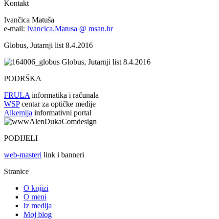
Kontakt
Ivančica Matuša
e-mail:
Ivancica.Matusa @ msan.hr
Globus, Jutarnji list 8.4.2016
Globus, Jutarnji list 8.4.2016
PODRŠKA
FRULA
informatika i računala
WSP
centar za optičke medije
Alkemija
informativni portal
PODIJELI
web-masteri
link i banneri
Stranice
O knjizi
O meni
Iz medija
Moj blog