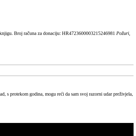
 knjigu. Broj računa za donaciju: HR4723600003215246981
Požuri,
, s protekom godina, mogu reći da sam svoj razorni udar preživjela,