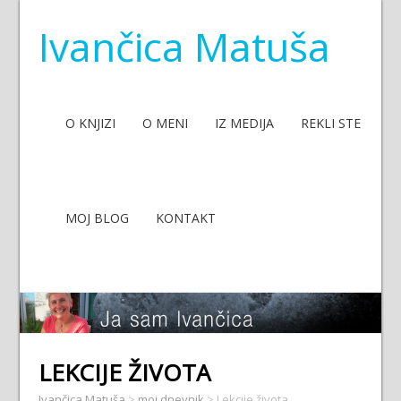
Ivančica Matuša
O KNJIZI
O MENI
IZ MEDIJA
REKLI STE
MOJ BLOG
KONTAKT
LEKCIJE ŽIVOTA
Ivančica Matuša
>
moj dnevnik
>
Lekcije života