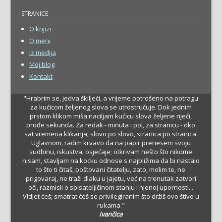
STRANICE
O knjizi
O meni
Iz medija
Moj blog
Kontakt
"Hrabrim se, jedva škiljeći, a vrijeme potrošeno na potragu
za kućicom željenog slova se utrostručuje. Dok jednim
prstom klikom miša naciljam kućicu slova željene riječi,
prođe sekunda. Za redak - minuta i pol, za stranicu - oko
sat vremena klikanja; slovo po slovo, stranica po stranica.
Uglavnom, radim krvavo da na papir prenesem svoju
sudbinu, iskustva, osjećaje; otkrivam nešto što nikome
nisam, stavljam na kocku odnose s najbližima da bi nastalo
to što ti čitaš, poštovani čitatelju, zato, molim te, ne
prigovaraj, ne traži dlaku u jajetu, već na trenutak zatvori
oči, razmisli o spisateljičinom stanju i njenoj upornosti...
Vidjet ćeš; smatrat ćeš se privilegiranim što držiš ovo štivo u
rukama."
Ivančica