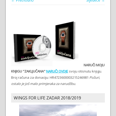
← Prethodno
Sljedeće →
NARUČI MOJU
KNJIGU "ZAKLJUČANA"
NARUČI OVDJE
svoju otisnutu knjigu.
Broj računa za donaciju: HR4723600003215246981
Požuri,
ostalo je još malo primjeraka za narudžbu.
WINGS FOR LIFE ZADAR 2018/2019