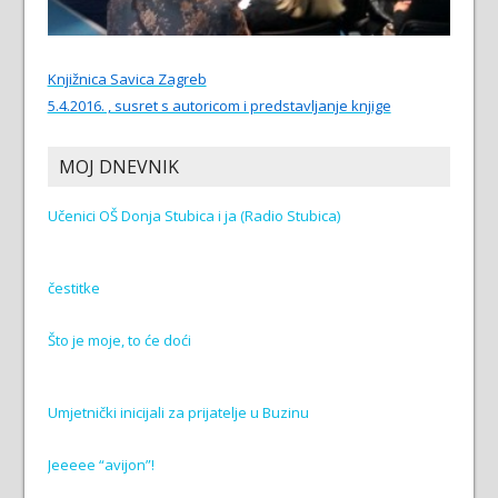
Knjižnica Savica Zagreb
5.4.2016. , susret s autoricom i predstavljanje knjige
MOJ DNEVNIK
Učenici OŠ Donja Stubica i ja (Radio Stubica)
čestitke
Što je moje, to će doći
Umjetnički inicijali za prijatelje u Buzinu
Jeeeee “avijon”!