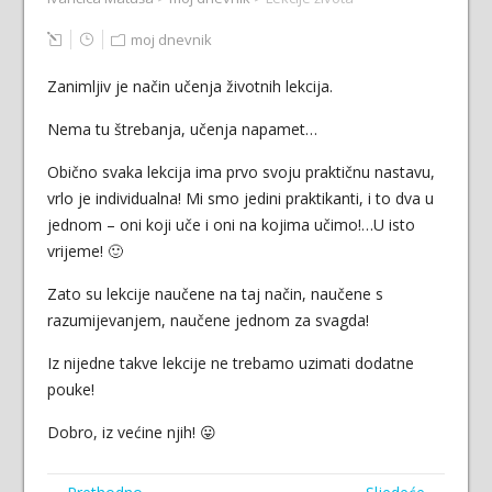
moj dnevnik
Zanimljiv je način učenja životnih lekcija.
Nema tu štrebanja, učenja napamet…
Obično svaka lekcija ima prvo svoju praktičnu nastavu,
vrlo je individualna! Mi smo jedini praktikanti, i to dva u
jednom – oni koji uče i oni na kojima učimo!…U isto
vrijeme! 🙂
Zato su lekcije naučene na taj način, naučene s
razumijevanjem, naučene jednom za svagda!
Iz nijedne takve lekcije ne trebamo uzimati dodatne
pouke!
Dobro, iz većine njih! 😛