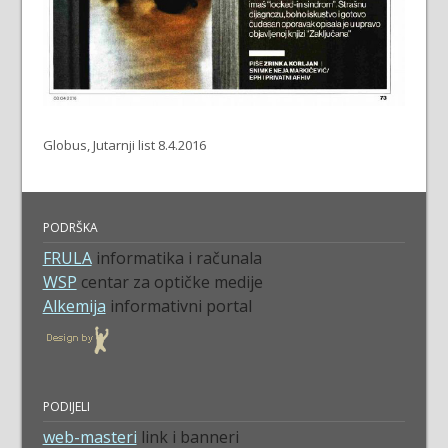
Globus, Jutarnji list 8.4.2016
PODRŠKA
FRULA
informatika i računala
WSP
centar za optičke medije
Alkemija
informativni portal
PODIJELI
web-masteri
link i banneri