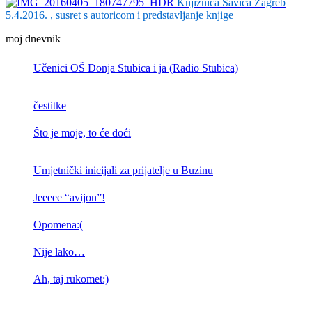
Knjižnica Savica Zagreb
5.4.2016. , susret s autoricom i predstavljanje knjige
moj dnevnik
Učenici OŠ Donja Stubica i ja (Radio Stubica)
čestitke
Što je moje, to će doći
Umjetnički inicijali za prijatelje u Buzinu
Jeeeee “avijon”!
Opomena:(
Nije lako…
Ah, taj rukomet:)