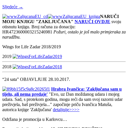
Sljedeće →
NARUČI
MOJU KNJIGU "ZAKLJUČANA"
NARUČI OVDJE
svoju
otisnutu knjigu. Broj računa za donaciju:
HR4723600003215246981
Požuri, ostalo je još malo primjeraka za
narudžbu.
Wings for Life Zadar 2018/2019
2019
2018
“24 sata” OBJAVLJUJE 28.10.2017.
Hrabra Ivančica: 'Zaključana sam u
tijelu, ali nema predaje'
"Evo, uz Dan moždanog udara i mojeg
udara. Sad, s protekom godina, mogu reći da sam svoj razorni udar
preživjela, baš preživjela..." započinje priču Ivančica Matuša,
autorica knjige 'Zaključana'
detaljnije>>>>
Održana je promocija u Karlovcu…