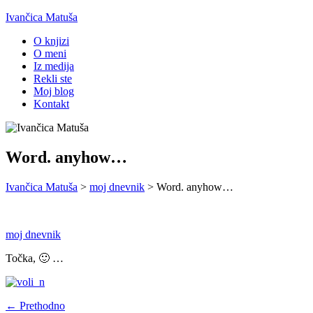
Ivančica Matuša
O knjizi
O meni
Iz medija
Rekli ste
Moj blog
Kontakt
Word. anyhow…
Ivančica Matuša
>
moj dnevnik
>
Word. anyhow…
moj dnevnik
Točka, 🙂 …
← Prethodno