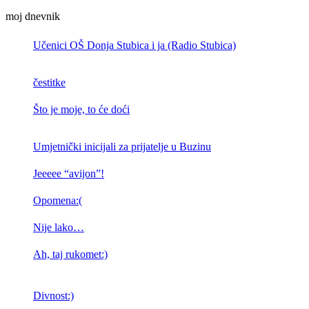
moj dnevnik
Učenici OŠ Donja Stubica i ja (Radio Stubica)
čestitke
Što je moje, to će doći
Umjetnički inicijali za prijatelje u Buzinu
Jeeeee “avijon”!
Opomena:(
Nije lako…
Ah, taj rukomet:)
Divnost:)