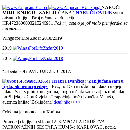
NARUČI
MOJU KNJIGU "ZAKLJUČANA"
NARUČI OVDJE
svoju
otisnutu knjigu. Broj računa za donaciju:
HR4723600003215246981
Požuri, ostalo je još malo primjeraka za
narudžbu.
Wings for Life Zadar 2018/2019
2019
2018
“24 sata” OBJAVLJUJE 28.10.2017.
Hrabra Ivančica: 'Zaključana sam u
tijelu, ali nema predaje'
"Evo, uz Dan moždanog udara i mojeg
udara. Sad, s protekom godina, mogu reći da sam svoj razorni udar
preživjela, baš preživjela..." započinje priču Ivančica Matuša,
autorica knjige 'Zaključana'
detaljnije>>>>
Održana je promocija u Karlovcu…
Promocija knjige u sklopu 12. SIMPOZIJA DRUŠTVA
PATRONAŽNIH SESTARA HUMS-a KARLOVAC, petak,