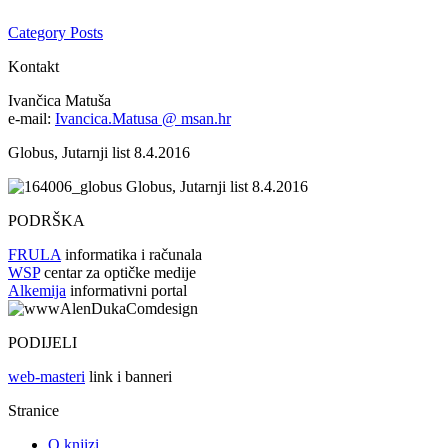
Category Posts
Kontakt
Ivančica Matuša
e-mail:
Ivancica.Matusa @ msan.hr
Globus, Jutarnji list 8.4.2016
Globus, Jutarnji list 8.4.2016
PODRŠKA
FRULA
informatika i računala
WSP
centar za optičke medije
Alkemija
informativni portal
PODIJELI
web-masteri
link i banneri
Stranice
O knjizi