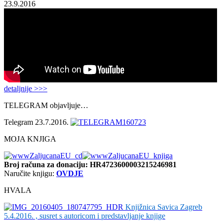
23.9.2016
detaljnije >>>
TELEGRAM objavljuje…
Telegram 23.7.2016.
MOJA KNJIGA
Broj računa
za donaciju: HR4723600003215246981
Naručite knjigu:
OVDJE
HVALA
Knjižnica Savica Zagreb
5.4.2016. , susret s autoricom i predstavljanje knjige