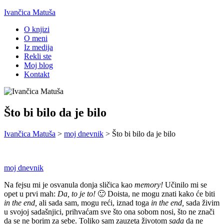
Ivančica Matuša
O knjizi
O meni
Iz medija
Rekli ste
Moj blog
Kontakt
Što bi bilo da je bilo
Ivančica Matuša
>
moj dnevnik
>
Što bi bilo da je bilo
moj dnevnik
Na fejsu mi je osvanula donja sličica kao
memory!
Učinilo mi se
opet u prvi mah:
Da, to je to!
🙂 Doista, ne mogu znati kako će biti
in the end
,
ali sada sam, mogu reći, iznad toga
in the end,
sada živim
u svojoj sadašnjici, prihvaćam sve što ona sobom nosi, što ne znači
da se ne borim za sebe. Toliko sam zauzeta životom
sada
da ne