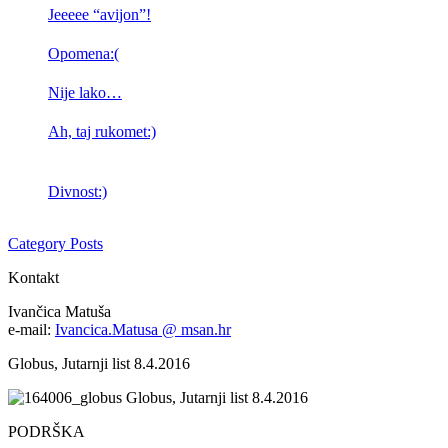
Jeeeee “avijon”!
Opomena:(
Nije lako…
Ah, taj rukomet:)
Divnost:)
Category Posts
Kontakt
Ivančica Matuša
e-mail:
Ivancica.Matusa @ msan.hr
Globus, Jutarnji list 8.4.2016
Globus, Jutarnji list 8.4.2016
PODRŠKA