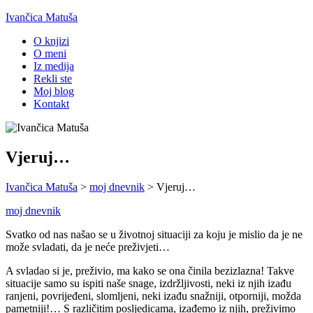
Ivančica Matuša
O knjizi
O meni
Iz medija
Rekli ste
Moj blog
Kontakt
Vjeruj…
Ivančica Matuša
>
moj dnevnik
>
Vjeruj…
moj dnevnik
Svatko od nas našao se u životnoj situaciji za koju je mislio da je ne
može svladati, da je neće preživjeti…
A svladao si je, preživio, ma kako se ona činila bezizlazna! Takve
situacije samo su ispiti naše snage, izdržljivosti, neki iz njih izađu
ranjeni, povrijeđeni, slomljeni, neki izađu snažniji, otporniji, možda
pametniji!… S različitim posljedicama, izađemo iz njih, preživimo