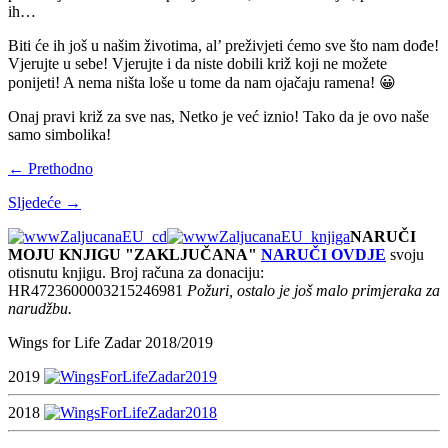
ih…
Biti će ih još u našim životima, al’ preživjeti ćemo sve što nam dođe!
Vjerujte u sebe! Vjerujte i da niste dobili križ koji ne možete
ponijeti! A nema ništa loše u tome da nam ojačaju ramena! 😀
Onaj pravi križ za sve nas, Netko je već iznio! Tako da je ovo naše
samo simbolika!
← Prethodno
Sljedeće →
NARUČI
MOJU KNJIGU "ZAKLJUČANA"
NARUČI OVDJE
svoju
otisnutu knjigu. Broj računa za donaciju:
HR4723600003215246981
Požuri, ostalo je još malo primjeraka za
narudžbu.
Wings for Life Zadar 2018/2019
2019
2018