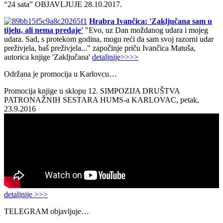
“24 sata” OBJAVLJUJE 28.10.2017.
Hrabra Ivančica: 'Zaključana sam u
tijelu, ali nema predaje'
"Evo, uz Dan moždanog udara i mojeg
udara. Sad, s protekom godina, mogu reći da sam svoj razorni udar
preživjela, baš preživjela..." započinje priču Ivančica Matuša,
autorica knjige 'Zaključana'
detaljnije>>>>
Održana je promocija u Karlovcu…
Promocija knjige u sklopu 12. SIMPOZIJA DRUŠTVA
PATRONAŽNIH SESTARA HUMS-a KARLOVAC, petak,
23.9.2016
detaljnije >>>
TELEGRAM objavljuje…