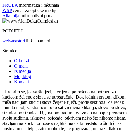
FRULA
informatika i računala
WSP
centar za optičke medije
Alkemija
informativni portal
PODIJELI
web-masteri
link i banneri
Stranice
O knjizi
O meni
Iz medija
Moj blog
Kontakt
"Hrabrim se, jedva škiljeći, a vrijeme potrošeno na potragu za
kućicom željenog slova se utrostručuje. Dok jednim prstom klikom
miša naciljam kućicu slova željene riječi, prođe sekunda. Za redak -
minuta i pol, za stranicu - oko sat vremena klikanja; slovo po slovo,
stranica po stranica. Uglavnom, radim krvavo da na papir prenesem
svoju sudbinu, iskustva, osjećaje; otkrivam nešto što nikome nisam,
stavljam na kocku odnose s najbližima da bi nastalo to što ti čitaš,
poštovani čitatelju, zato, molim te, ne prigovaraj, ne traži dlaku u