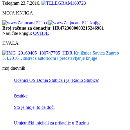
Telegram 23.7.2016.
MOJA KNJIGA
Broj računa
za donaciju: HR4723600003215246981
Naručite knjigu:
OVDJE
HVALA
Knjižnica Savica Zagreb
5.4.2016. , susret s autoricom i predstavljanje knjige
moj dnevnik
Učenici OŠ Donja Stubica i ja (Radio Stubica)
čestitke
Što je moje, to će doći
Umjetnički inicijali za prijatelje u Buzinu