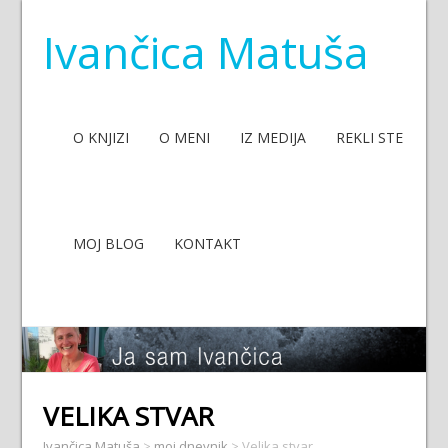
Ivančica Matuša
O KNJIZI
O MENI
IZ MEDIJA
REKLI STE
MOJ BLOG
KONTAKT
VELIKA STVAR
Ivančica Matuša
>
moj dnevnik
>
Velika stvar