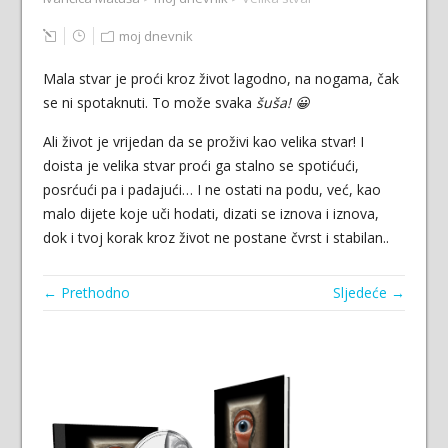
moj dnevnik
Mala stvar je proći kroz život lagodno, na nogama, čak
se ni spotaknuti. To može svaka
šuša! 😀
Ali život je vrijedan da se proživi kao velika stvar! I
doista je velika stvar proći ga stalno se spotićući,
posrćući pa i padajući… I ne ostati na podu, već, kao
malo dijete koje uči hodati, dizati se iznova i iznova,
dok i tvoj korak kroz život ne postane čvrst i stabilan..
← Prethodno
Sljedeće →