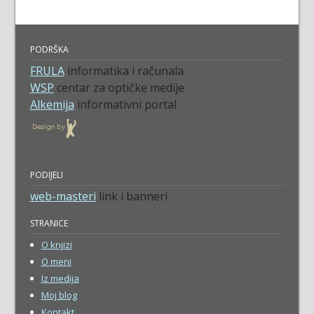
PODRŠKA
FRULA
informatika i računala
WSP
centar za optičke medije
Alkemija
informativni portal
PODIJELI
web-masteri
link i banneri
STRANICE
O knjizi
O meni
Iz medija
Moj blog
Kontakt