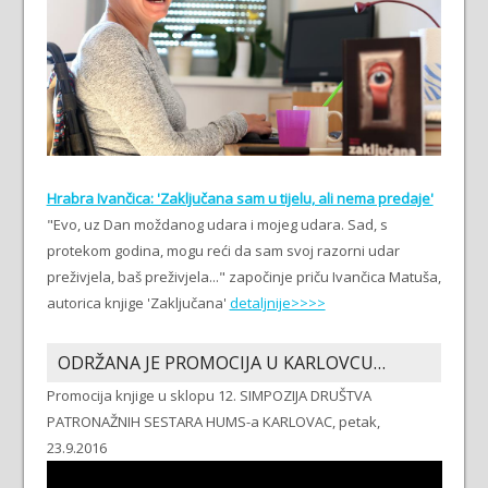
Hrabra Ivančica: 'Zaključana sam u tijelu, ali nema predaje'
"Evo, uz Dan moždanog udara i mojeg udara. Sad, s
protekom godina, mogu reći da sam svoj razorni udar
preživjela, baš preživjela..." započinje priču Ivančica Matuša,
autorica knjige 'Zaključana'
detaljnije>>>>
ODRŽANA JE PROMOCIJA U KARLOVCU…
Promocija knjige u sklopu 12. SIMPOZIJA DRUŠTVA
PATRONAŽNIH SESTARA HUMS-a KARLOVAC, petak,
23.9.2016