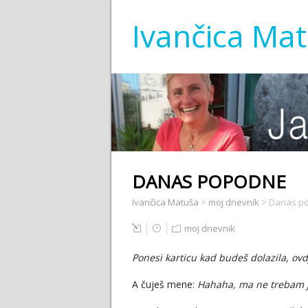
Ivančica Ma
DANAS POPODNE
Ivančica Matuša
>
moj dnevnik
>
Danas p
moj dnevnik
Ponesi karticu kad budeš dolazila, ovd
A čuješ mene:
Hahaha, ma ne trebam j