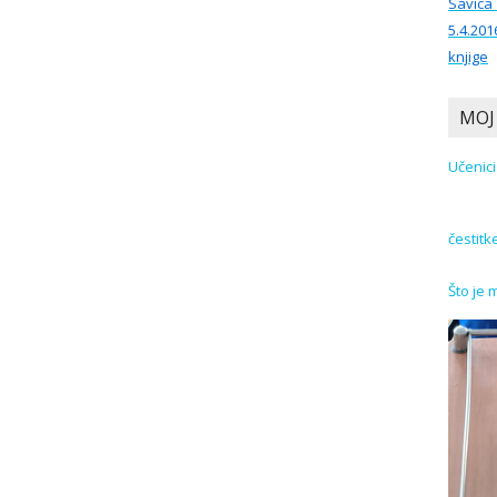
Savica
5.4.201
knjige
MOJ
čestitk
Što je 