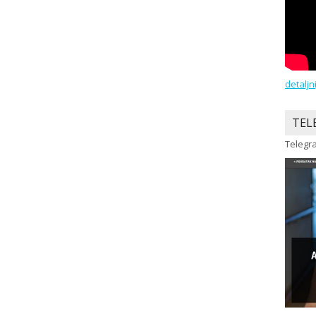
detaljn
TEL
Telegra