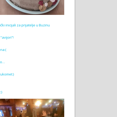
ki inicijali za prijatelje u Buzinu
“avijon”!
na:(
ako…
 rukomet:)
:)