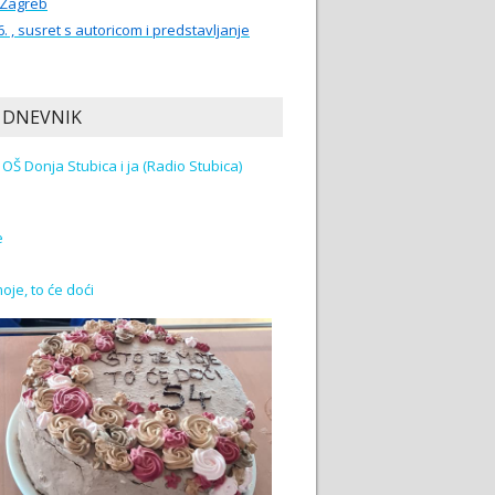
 Zagreb
6. , susret s autoricom i predstavljanje
 DNEVNIK
Učenici OŠ Donja Stubica i ja (Radio Stubica)
e
moje, to će doći