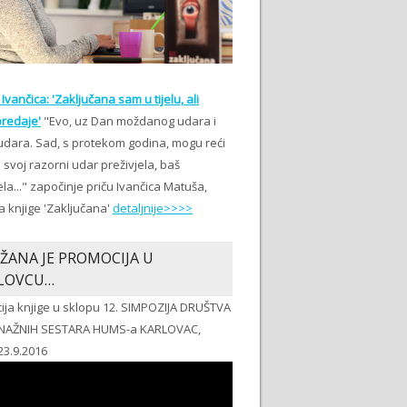
Ivančica: 'Zaključana sam u tijelu, ali
redaje'
"Evo, uz Dan moždanog udara i
udara. Sad, s protekom godina, mogu reći
svoj razorni udar preživjela, baš
ela..." započinje priču Ivančica Matuša,
a knjige 'Zaključana'
detaljnije>>>>
ŽANA JE PROMOCIJA U
LOVCU…
ija knjige u sklopu 12. SIMPOZIJA DRUŠTVA
NAŽNIH SESTARA HUMS-a KARLOVAC,
23.9.2016