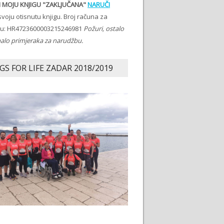
 MOJU KNJIGU "ZAKLJUČANA"
NARUČI
voju otisnutu knjigu. Broj računa za
ju: HR4723600003215246981
Požuri, ostalo
malo primjeraka za narudžbu.
GS FOR LIFE ZADAR 2018/2019