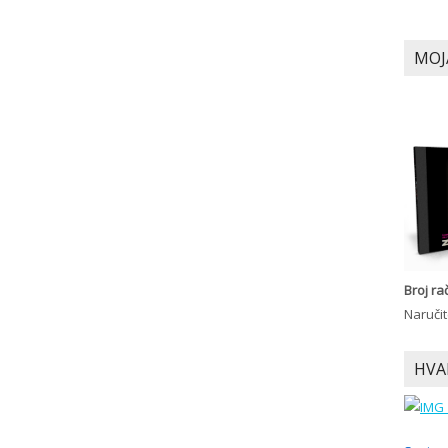
MOJ
Broj r
Naručit
HVA