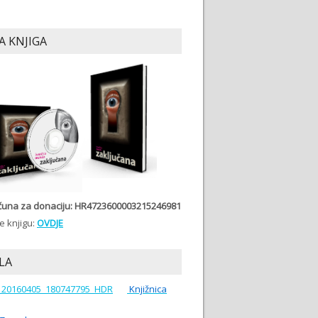
A KNJIGA
ačuna
za donaciju: HR4723600003215246981
e knjigu:
OVDJE
LA
Knjižnica