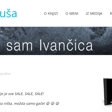
tuša
O KNJIZI
O MENI
IZ MEDIJA
R
opodne
je je sve SALE, SALE, SALE!
a ništa, možda samo gače! 😛 😛 😛