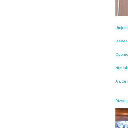
Umjetnič
Jeeeee 
Opome
Nije l
Ah, taj
Divnost