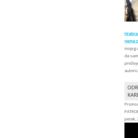
Hrabra 
nema p
mojeg 
da sam 
preživj
autoric
ODR
KAR
Promoc
PATRO
petak, 