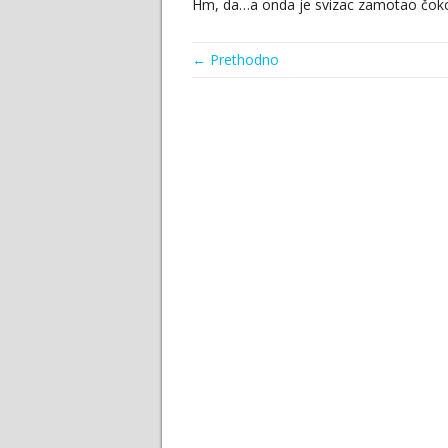
Hm, da…a onda je svizac zamotao čok
← Prethodno