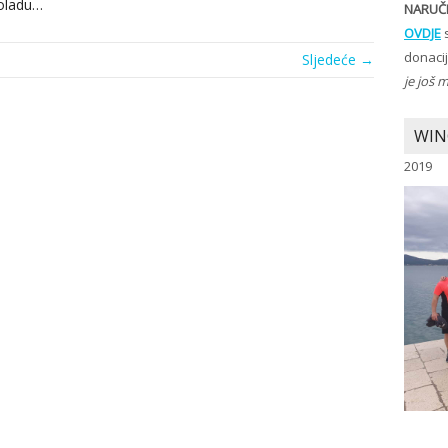
oladu…
NARUČI
OVDJE
s
donaci
Sljedeće →
je još 
WIN
2019