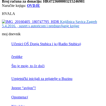
Broj računa
za donaciju: HR4723600003215246981
Naručite knjigu:
OVDJE
HVALA
Knjižnica Savica Zagreb
5.4.2016. , susret s autoricom i predstavljanje knjige
moj dnevnik
Učenici OŠ Donja Stubica i ja (Radio Stubica)
čestitke
Što je moje, to će doći
Umjetnički inicijali za prijatelje u Buzinu
Jeeeee “avijon”!
Opomena:(