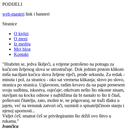
PODIJELI
web-masteri
link i banneri
Stranice
O knjizi
O meni
Iz medija
Moj blog
Kontakt
"Hrabrim se, jedva škiljeći, a vrijeme potrošeno na potragu za
kućicom željenog slova se utrostručuje. Dok jednim prstom klikom
miša naciljam kućicu slova željene riječi, prođe sekunda. Za redak -
minuta i pol, za stranicu - oko sat vremena klikanja; slovo po slovo,
stranica po stranica. Uglavnom, radim krvavo da na papir prenesem
svoju sudbinu, iskustva, osjećaje; otkrivam nešto što nikome nisam,
stavljam na kocku odnose s najbližima da bi nastalo to što ti čitaš,
poštovani čitatelju, zato, molim te, ne prigovaraj, ne traži dlaku u
jajetu, već na trenutak zatvori oči, razmisli o spisateljičinom stanju i
njenoj upornosti...
Vidjet ćeš; smatrat ćeš se privilegiranim što držiš ovo štivo u
rukama."
Ivančica