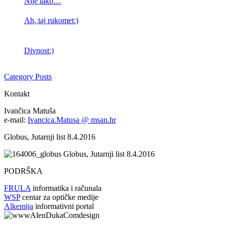
Nije lako…
Ah, taj rukomet:)
Divnost:)
Category Posts
Kontakt
Ivančica Matuša
e-mail:
Ivancica.Matusa @ msan.hr
Globus, Jutarnji list 8.4.2016
Globus, Jutarnji list 8.4.2016
PODRŠKA
FRULA
informatika i računala
WSP
centar za optičke medije
Alkemija
informativni portal