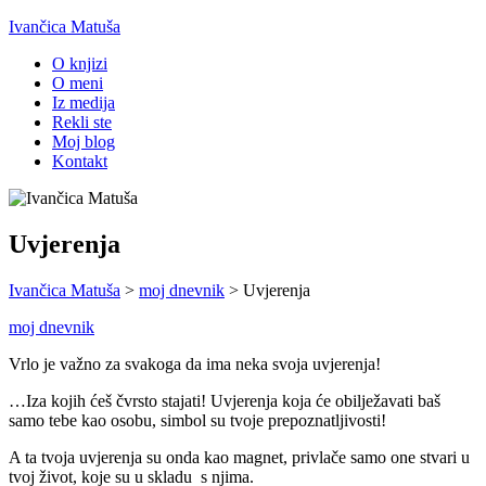
Ivančica Matuša
O knjizi
O meni
Iz medija
Rekli ste
Moj blog
Kontakt
Uvjerenja
Ivančica Matuša
>
moj dnevnik
>
Uvjerenja
moj dnevnik
Vrlo je važno za svakoga da ima neka svoja uvjerenja!
…Iza kojih ćeš čvrsto stajati! Uvjerenja koja će obilježavati baš
samo tebe kao osobu, simbol su tvoje prepoznatljivosti!
A ta tvoja uvjerenja su onda kao magnet, privlače samo one stvari u
tvoj život, koje su u skladu s njima.