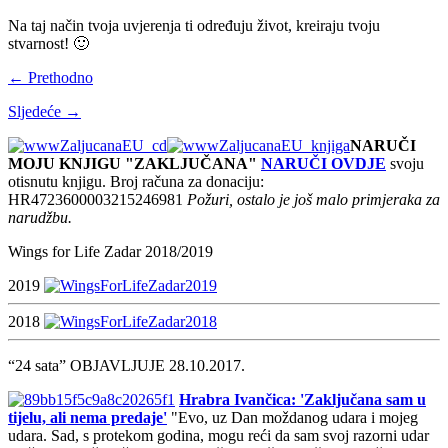
Na taj način tvoja uvjerenja ti određuju život, kreiraju tvoju
stvarnost! 🙂
← Prethodno
Sljedeće →
NARUČI
MOJU KNJIGU "ZAKLJUČANA"
NARUČI OVDJE
svoju
otisnutu knjigu. Broj računa za donaciju:
HR4723600003215246981
Požuri, ostalo je još malo primjeraka za
narudžbu.
Wings for Life Zadar 2018/2019
2019
2018
“24 sata” OBJAVLJUJE 28.10.2017.
Hrabra Ivančica: 'Zaključana sam u
tijelu, ali nema predaje'
"Evo, uz Dan moždanog udara i mojeg
udara. Sad, s protekom godina, mogu reći da sam svoj razorni udar