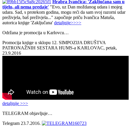
Hrabra Ivančica: 'Zaključana sam u
tijelu, ali nema predaje'
"Evo, uz Dan moždanog udara i mojeg
udara. Sad, s protekom godina, mogu reći da sam svoj razorni udar
preživjela, baš preživjela..." započinje priču Ivančica Matuša,
autorica knjige 'Zaključana'
detaljnije>>>>
Održana je promocija u Karlovcu…
Promocija knjige u sklopu 12. SIMPOZIJA DRUŠTVA
PATRONAŽNIH SESTARA HUMS-a KARLOVAC, petak,
23.9.2016
detaljnije >>>
TELEGRAM objavljuje…
Telegram 23.7.2016.