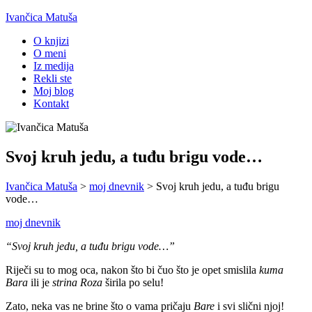
Ivančica Matuša
O knjizi
O meni
Iz medija
Rekli ste
Moj blog
Kontakt
Svoj kruh jedu, a tuđu brigu vode…
Ivančica Matuša
>
moj dnevnik
>
Svoj kruh jedu, a tuđu brigu
vode…
moj dnevnik
“Svoj kruh jedu, a tuđu brigu vode…”
Riječi su to mog oca, nakon što bi čuo što je opet smislila
kuma
Bara
ili je
strina Roza
širila po selu!
Zato, neka vas ne brine što o vama pričaju
Bare
i svi slični njoj!