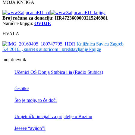
MOJA KNJIGA
Broj računa
za donaciju: HR4723600003215246981
Naručite knjigu:
OVDJE
HVALA
Knjižnica Savica Zagreb
5.4.2016. , susret s autoricom i predstavljanje knjige
moj dnevnik
Učenici OŠ Donja Stubica i ja (Radio Stubica)
čestitke
Što je moje, to će doći
Umjetnički inicijali za prijatelje u Buzinu
Jeeeee “avijon”!