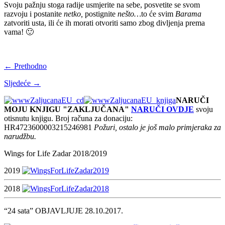
Svoju pažnju stoga radije usmjerite na sebe, posvetite se svom
razvoju i postanite
netko,
postignite
nešto…
to će svim
Barama
zatvoriti usta, ili će ih morati otvoriti samo zbog divljenja prema
vama! 🙂
← Prethodno
Sljedeće →
NARUČI
MOJU KNJIGU "ZAKLJUČANA"
NARUČI OVDJE
svoju
otisnutu knjigu. Broj računa za donaciju:
HR4723600003215246981
Požuri, ostalo je još malo primjeraka za
narudžbu.
Wings for Life Zadar 2018/2019
2019
2018
“24 sata” OBJAVLJUJE 28.10.2017.