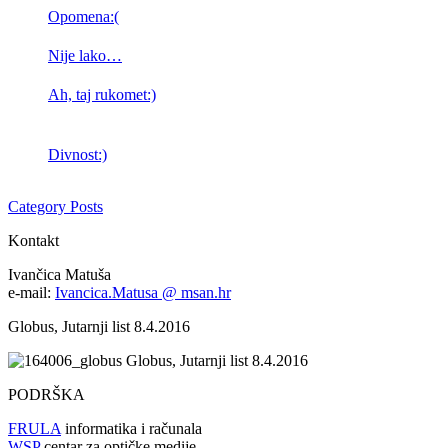
Opomena:(
Nije lako…
Ah, taj rukomet:)
Divnost:)
Category Posts
Kontakt
Ivančica Matuša
e-mail:
Ivancica.Matusa @ msan.hr
Globus, Jutarnji list 8.4.2016
Globus, Jutarnji list 8.4.2016
PODRŠKA
FRULA
informatika i računala
WSP
centar za optičke medije