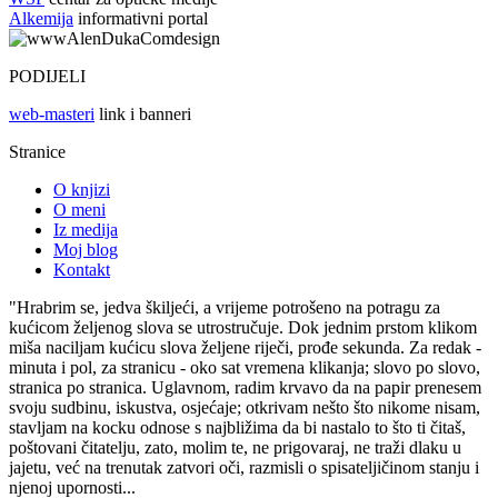
Alkemija
informativni portal
PODIJELI
web-masteri
link i banneri
Stranice
O knjizi
O meni
Iz medija
Moj blog
Kontakt
"Hrabrim se, jedva škiljeći, a vrijeme potrošeno na potragu za
kućicom željenog slova se utrostručuje. Dok jednim prstom klikom
miša naciljam kućicu slova željene riječi, prođe sekunda. Za redak -
minuta i pol, za stranicu - oko sat vremena klikanja; slovo po slovo,
stranica po stranica. Uglavnom, radim krvavo da na papir prenesem
svoju sudbinu, iskustva, osjećaje; otkrivam nešto što nikome nisam,
stavljam na kocku odnose s najbližima da bi nastalo to što ti čitaš,
poštovani čitatelju, zato, molim te, ne prigovaraj, ne traži dlaku u
jajetu, već na trenutak zatvori oči, razmisli o spisateljičinom stanju i
njenoj upornosti...