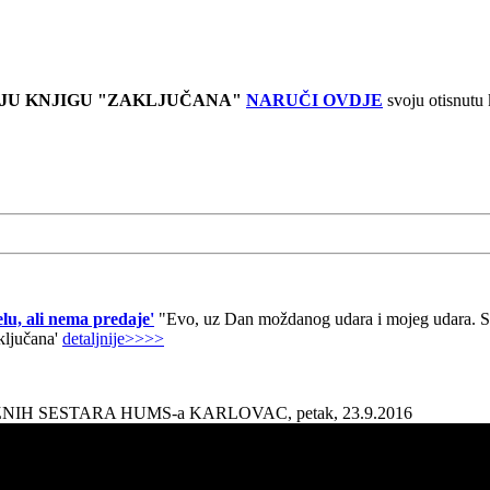
JU KNJIGU "ZAKLJUČANA"
NARUČI OVDJE
svoju otisnutu
lu, ali nema predaje'
"Evo, uz Dan moždanog udara i mojeg udara. Sad
aključana'
detaljnije>>>>
AŽNIH SESTARA HUMS-a KARLOVAC, petak, 23.9.2016