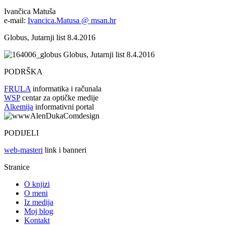
Ivančica Matuša
e-mail:
Ivancica.Matusa @ msan.hr
Globus, Jutarnji list 8.4.2016
Globus, Jutarnji list 8.4.2016
PODRŠKA
FRULA
informatika i računala
WSP
centar za optičke medije
Alkemija
informativni portal
PODIJELI
web-masteri
link i banneri
Stranice
O knjizi
O meni
Iz medija
Moj blog
Kontakt