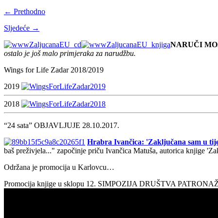
← Prethodno
Sljedeće →
NARUČI MO
ostalo je još malo primjeraka za narudžbu.
Wings for Life Zadar 2018/2019
2019
2018
“24 sata” OBJAVLJUJE 28.10.2017.
Hrabra Ivančica: 'Zaključana sam u tije
baš preživjela..." započinje priču Ivančica Matuša, autorica knjige 'Z
Održana je promocija u Karlovcu…
Promocija knjige u sklopu 12. SIMPOZIJA DRUŠTVA PATRON