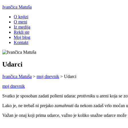
Ivančica Matuša
O knjizi
O meni
Iz medija
Rekli ste
Moj blog
Kontakt
Udarci
Ivančica Matuša
>
moj dnevnik
>
Udarci
moj dnevnik
Svatko je sposoban zadati pošteni udarac
protivniku
u areni koja se z
Lako je, ne trebaš ni prejako
zamahnuti
da nekom zadaš vrlo moćan u
Važan je onaj koji prima udarce, važno je koliko snažne udarce može pr