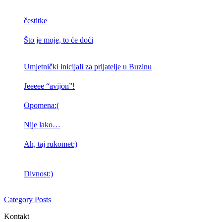
čestitke
Što je moje, to će doći
Umjetnički inicijali za prijatelje u Buzinu
Jeeeee “avijon”!
Opomena:(
Nije lako…
Ah, taj rukomet:)
Divnost:)
Category Posts
Kontakt