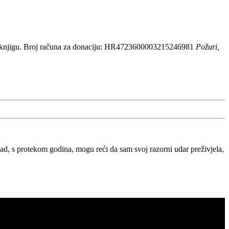
 knjigu. Broj računa za donaciju: HR4723600003215246981
Požuri,
, s protekom godina, mogu reći da sam svoj razorni udar preživjela,