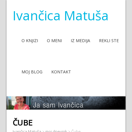
Ivančica Matuša
O KNJIZI
O MENI
IZ MEDIJA
REKLI STE
MOJ BLOG
KONTAKT
ČUBE
Ivančica Matuša
>
moj dnevnik
>
Čube