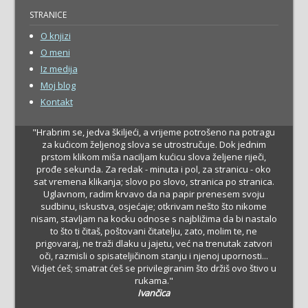
STRANICE
O knjizi
O meni
Iz medija
Moj blog
Kontakt
"Hrabrim se, jedva škiljeći, a vrijeme potrošeno na potragu
za kućicom željenog slova se utrostručuje. Dok jednim
prstom klikom miša naciljam kućicu slova željene riječi,
prođe sekunda. Za redak - minuta i pol, za stranicu - oko
sat vremena klikanja; slovo po slovo, stranica po stranica.
Uglavnom, radim krvavo da na papir prenesem svoju
sudbinu, iskustva, osjećaje; otkrivam nešto što nikome
nisam, stavljam na kocku odnose s najbližima da bi nastalo
to što ti čitaš, poštovani čitatelju, zato, molim te, ne
prigovaraj, ne traži dlaku u jajetu, već na trenutak zatvori
oči, razmisli o spisateljičinom stanju i njenoj upornosti...
Vidjet ćeš; smatrat ćeš se privilegiranim što držiš ovo štivo u
rukama."
Ivančica