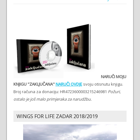
NARUČI MOJU
KNJIGU "ZAKLJUČANA"
NARUČI OVDJE
svoju otisnutu knjigu.
Broj računa za donaciju: HR4723600003215246981
Požuri,
ostalo je još malo primjeraka za narudžbu.
WINGS FOR LIFE ZADAR 2018/2019