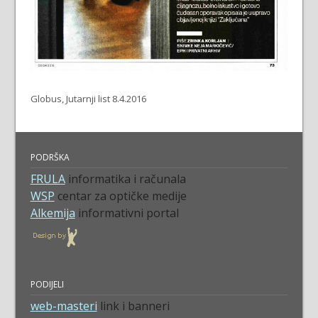
Globus, Jutarnji list 8.4.2016
PODRŠKA
FRULA
informatika i računala
WSP
centar za optičke medije
Alkemija
informativni portal
PODIJELI
web-masteri
link i banneri