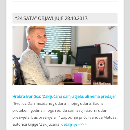
“24 SATA” OBJAVLJUJE 28.10.2017.
Hrabra Ivančica: 'Zaključana sam u tijelu, ali nema predaje'
"Evo, uz Dan moždanog udara i mojeg udara. Sad, s
protekom godina, mogu reći da sam svoj razorni udar
preživjela, baš preživjela..." započinje priču Ivančica Matuša,
autorica knjige 'Zaključana'
detaljnije>>>>