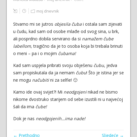
moj dnevnik
Stvarno mi se jutros
objesila čuba
i ostala sam zijevati
u čudu, kad sam od osobe mlađe od svog sina, u brk,
ali posprdno dobila servirano da si
namažem čube
labellom,
tragično da je to osoba koja bi trebala brinuti
o meni – pa i o mojim
čubama!
Kad sam uspjela pribrati svoju obješenu
čubu
, jedva
sam propiskutala da ja nemam
čubu
! Što je istina jer se
ne mogu
načubiti
ni za selfie! 🙂
Kamo ide ovaj svijet?! Mi
neodgojeni
nikad ne bismo
nikome dvostruko starijem od sebe izustili ni u najvećoj
šali da ima
čube!
Dok je nas
neodgojenih…ima nade!
← Prethodno
Sljedeće →