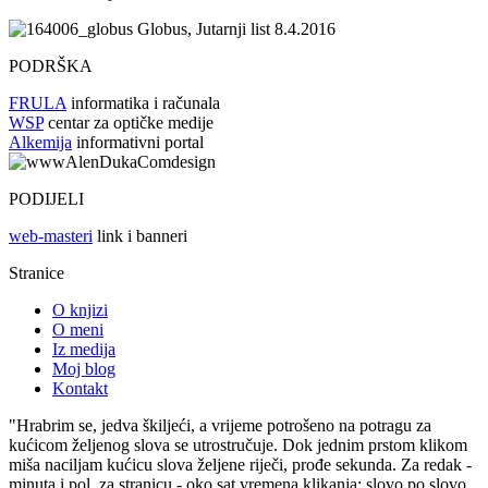
Globus, Jutarnji list 8.4.2016
PODRŠKA
FRULA
informatika i računala
WSP
centar za optičke medije
Alkemija
informativni portal
PODIJELI
web-masteri
link i banneri
Stranice
O knjizi
O meni
Iz medija
Moj blog
Kontakt
"Hrabrim se, jedva škiljeći, a vrijeme potrošeno na potragu za
kućicom željenog slova se utrostručuje. Dok jednim prstom klikom
miša naciljam kućicu slova željene riječi, prođe sekunda. Za redak -
minuta i pol, za stranicu - oko sat vremena klikanja; slovo po slovo,