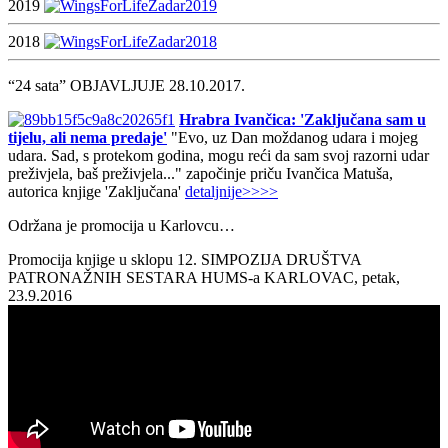
2019
2018
“24 sata” OBJAVLJUJE 28.10.2017.
Hrabra Ivančica: 'Zaključana sam u
tijelu, ali nema predaje'
"Evo, uz Dan moždanog udara i mojeg
udara. Sad, s protekom godina, mogu reći da sam svoj razorni udar
preživjela, baš preživjela..." započinje priču Ivančica Matuša,
autorica knjige 'Zaključana'
detaljnije>>>>
Održana je promocija u Karlovcu…
Promocija knjige u sklopu 12. SIMPOZIJA DRUŠTVA
PATRONAŽNIH SESTARA HUMS-a KARLOVAC, petak,
23.9.2016