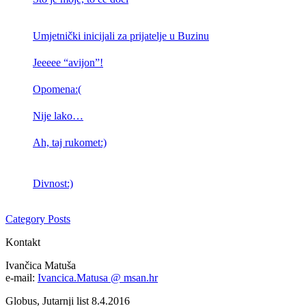
Umjetnički inicijali za prijatelje u Buzinu
Jeeeee “avijon”!
Opomena:(
Nije lako…
Ah, taj rukomet:)
Divnost:)
Category Posts
Kontakt
Ivančica Matuša
e-mail:
Ivancica.Matusa @ msan.hr
Globus, Jutarnji list 8.4.2016