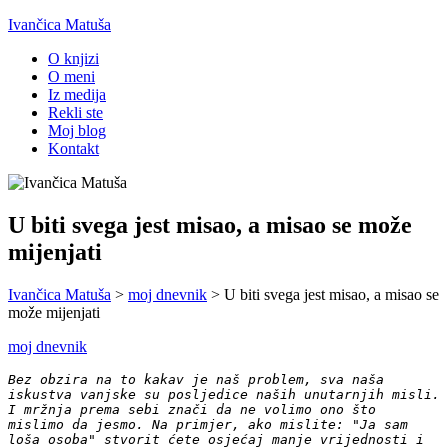
Ivančica Matuša
O knjizi
O meni
Iz medija
Rekli ste
Moj blog
Kontakt
U biti svega jest misao, a misao se može
mijenjati
Ivančica Matuša
>
moj dnevnik
>
U biti svega jest misao, a misao se
može mijenjati
moj dnevnik
Bez obzira na to kakav je naš problem, sva naša
iskustva vanjske su posljedice naših unutarnjih misli.
I mržnja prema sebi znači da ne volimo ono što
mislimo da jesmo. Na primjer, ako mislite: "Ja sam
loša osoba" stvorit ćete osjećaj manje vrijednosti i