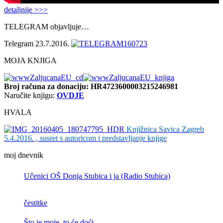
detaljnije >>>
TELEGRAM objavljuje…
Telegram 23.7.2016.
MOJA KNJIGA
Broj računa
za donaciju: HR4723600003215246981
Naručite knjigu:
OVDJE
HVALA
Knjižnica Savica Zagreb
5.4.2016. , susret s autoricom i predstavljanje knjige
moj dnevnik
Učenici OŠ Donja Stubica i ja (Radio Stubica)
čestitke
Što je moje, to će doći