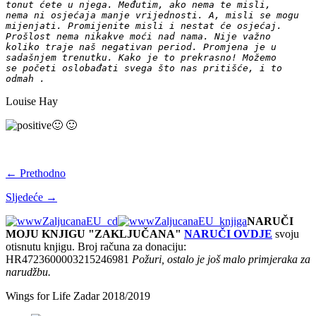
tonut ćete u njega. Međutim, ako nema te misli,
nema ni osjećaja manje vrijednosti. A, misli se mogu
mijenjati. Promijenite misli i nestat će osjećaj.
Prošlost nema nikakve moći nad nama. Nije važno
koliko traje naš negativan period. Promjena je u
sadašnjem trenutku. Kako je to prekrasno! Možemo
se početi oslobađati svega što nas pritišće, i to
odmah .
Louise Hay
🙂 🙂
← Prethodno
Sljedeće →
NARUČI
MOJU KNJIGU "ZAKLJUČANA"
NARUČI OVDJE
svoju
otisnutu knjigu. Broj računa za donaciju:
HR4723600003215246981
Požuri, ostalo je još malo primjeraka za
narudžbu.
Wings for Life Zadar 2018/2019