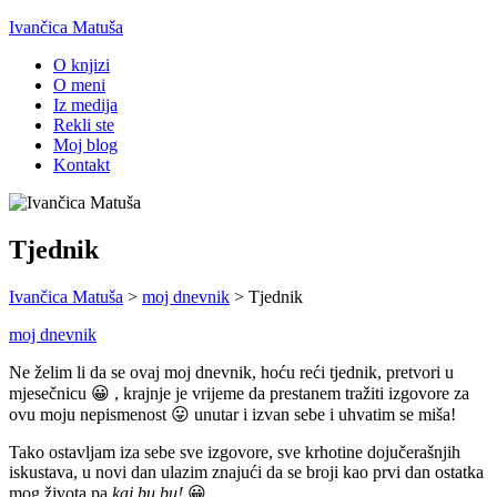
Ivančica Matuša
O knjizi
O meni
Iz medija
Rekli ste
Moj blog
Kontakt
Tjednik
Ivančica Matuša
>
moj dnevnik
>
Tjednik
moj dnevnik
Ne želim li da se ovaj moj dnevnik, hoću reći tjednik, pretvori u
mjesečnicu 😀 , krajnje je vrijeme da prestanem tražiti izgovore za
ovu moju nepismenost 😛 unutar i izvan sebe i uhvatim se miša!
Tako ostavljam iza sebe sve izgovore, sve krhotine dojučerašnjih
iskustava, u novi dan ulazim znajući da se broji kao prvi dan ostatka
mog života pa
kaj bu bu!
😀