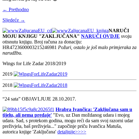
← Prethodno
Sljedeće →
NARUČI
MOJU KNJIGU "ZAKLJUČANA"
NARUČI OVDJE
svoju
otisnutu knjigu. Broj računa za donaciju:
HR4723600003215246981
Požuri, ostalo je još malo primjeraka za
narudžbu.
Wings for Life Zadar 2018/2019
2019
2018
“24 sata” OBJAVLJUJE 28.10.2017.
Hrabra Ivančica: 'Zaključana sam u
tijelu, ali nema predaje'
"Evo, uz Dan moždanog udara i mojeg
udara. Sad, s protekom godina, mogu reći da sam svoj razorni udar
preživjela, baš preživjela..." započinje priču Ivančica Matuša,
autorica knjige 'Zaključana'
detaljnije>>>>