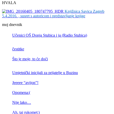
HVALA
Knjižnica Savica Zagreb
5.4.2016. , susret s autoricom i predstavljanje knjige
moj dnevnik
Učenici OŠ Donja Stubica i ja (Radio Stubica)
čestitke
Što je moje, to će doći
Umjetnički inicijali za prijatelje u Buzinu
Jeeeee “avijon”!
Opomena:(
Nije lako…
Ah, taj rukomet:)