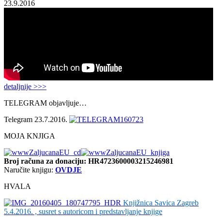
23.9.2016
detaljnije >>>
TELEGRAM objavljuje…
Telegram 23.7.2016.
MOJA KNJIGA
Broj računa
za donaciju: HR4723600003215246981
Naručite knjigu:
OVDJE
HVALA
Knjižnica Savica Zagreb
5.4.2016. , susret s autoricom i predstavljanje knjige