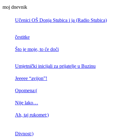
moj dnevnik
Učenici OŠ Donja Stubica i ja (Radio Stubica)
čestitke
Što je moje, to će doći
Umjetnički inicijali za prijatelje u Buzinu
Jeeeee “avijon”!
Opomena:(
Nije lako…
Ah, taj rukomet:)
Divnost:)