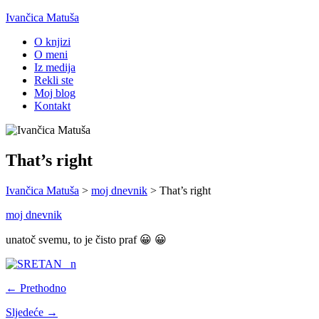
Ivančica Matuša
O knjizi
O meni
Iz medija
Rekli ste
Moj blog
Kontakt
That’s right
Ivančica Matuša
>
moj dnevnik
>
That’s right
moj dnevnik
unatoč svemu, to je čisto praf 😀 😀
← Prethodno
Sljedeće →