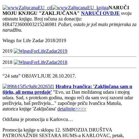
NARUČI
MOJU KNJIGU "ZAKLJUČANA"
NARUČI OVDJE
svoju
otisnutu knjigu. Broj računa za donaciju:
HR4723600003215246981
Požuri, ostalo je još malo primjeraka za
narudžbu.
Wings for Life Zadar 2018/2019
2019
2018
“24 sata” OBJAVLJUJE 28.10.2017.
Hrabra Ivančica: 'Zaključana sam u
tijelu, ali nema predaje'
"Evo, uz Dan moždanog udara i mojeg
udara. Sad, s protekom godina, mogu reći da sam svoj razorni udar
preživjela, baš preživjela..." započinje priču Ivančica Matuša,
autorica knjige 'Zaključana'
detaljnije>>>>
Održana je promocija u Karlovcu…
Promocija knjige u sklopu 12. SIMPOZIJA DRUŠTVA
PATRONAŽNIH SESTARA HUMS-a KARLOVAC, petak,