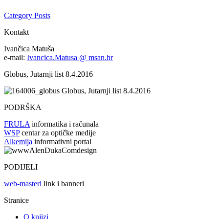
Category Posts
Kontakt
Ivančica Matuša
e-mail:
Ivancica.Matusa @ msan.hr
Globus, Jutarnji list 8.4.2016
Globus, Jutarnji list 8.4.2016
PODRŠKA
FRULA
informatika i računala
WSP
centar za optičke medije
Alkemija
informativni portal
PODIJELI
web-masteri
link i banneri
Stranice
O knjizi