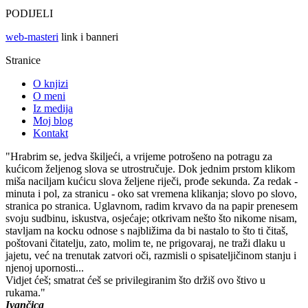
PODIJELI
web-masteri
link i banneri
Stranice
O knjizi
O meni
Iz medija
Moj blog
Kontakt
"Hrabrim se, jedva škiljeći, a vrijeme potrošeno na potragu za
kućicom željenog slova se utrostručuje. Dok jednim prstom klikom
miša naciljam kućicu slova željene riječi, prođe sekunda. Za redak -
minuta i pol, za stranicu - oko sat vremena klikanja; slovo po slovo,
stranica po stranica. Uglavnom, radim krvavo da na papir prenesem
svoju sudbinu, iskustva, osjećaje; otkrivam nešto što nikome nisam,
stavljam na kocku odnose s najbližima da bi nastalo to što ti čitaš,
poštovani čitatelju, zato, molim te, ne prigovaraj, ne traži dlaku u
jajetu, već na trenutak zatvori oči, razmisli o spisateljičinom stanju i
njenoj upornosti...
Vidjet ćeš; smatrat ćeš se privilegiranim što držiš ovo štivo u
rukama."
Ivančica