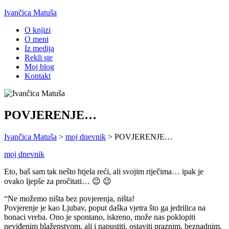
Ivančica Matuša
O knjizi
O meni
Iz medija
Rekli ste
Moj blog
Kontakt
POVJERENJE…
Ivančica Matuša
>
moj dnevnik
>
POVJERENJE…
moj dnevnik
Eto, baš sam tak nešto htjela reći, ali svojim riječima… ipak je
ovako ljepše za pročitati… 😉 😉
“Ne možemo ništa bez povjerenja, ništa!
Povjerenje je kao Ljubav, poput daška vjetra što ga jedrilica na
bonaci vreba. Ono je spontano, iskreno, može nas poklopiti
neviđenim blaženstvom, ali i napustiti, ostaviti praznim, beznadnim.