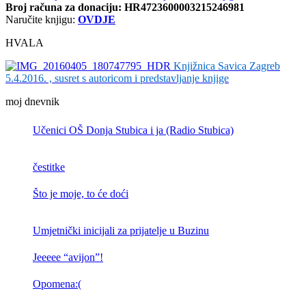
Broj računa
za donaciju: HR4723600003215246981
Naručite knjigu:
OVDJE
HVALA
Knjižnica Savica Zagreb
5.4.2016. , susret s autoricom i predstavljanje knjige
moj dnevnik
Učenici OŠ Donja Stubica i ja (Radio Stubica)
čestitke
Što je moje, to će doći
Umjetnički inicijali za prijatelje u Buzinu
Jeeeee “avijon”!
Opomena:(