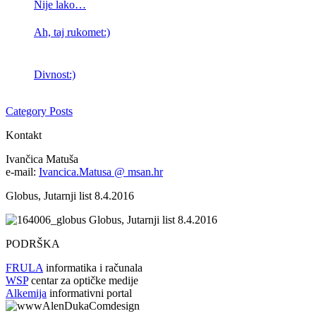
Nije lako…
Ah, taj rukomet:)
Divnost:)
Category Posts
Kontakt
Ivančica Matuša
e-mail:
Ivancica.Matusa @ msan.hr
Globus, Jutarnji list 8.4.2016
Globus, Jutarnji list 8.4.2016
PODRŠKA
FRULA
informatika i računala
WSP
centar za optičke medije
Alkemija
informativni portal