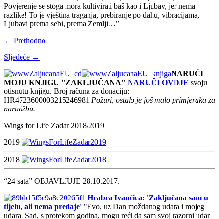
Povjerenje se stoga mora kultivirati baš kao i Ljubav, jer nema
razlike! To je vještina traganja, prebiranje po dahu, vibracijama,
Ljubavi prema sebi, prema Zemlji…”
← Prethodno
Sljedeće →
NARUČI
MOJU KNJIGU "ZAKLJUČANA"
NARUČI OVDJE
svoju
otisnutu knjigu. Broj računa za donaciju:
HR4723600003215246981
Požuri, ostalo je još malo primjeraka za
narudžbu.
Wings for Life Zadar 2018/2019
2019
2018
“24 sata” OBJAVLJUJE 28.10.2017.
Hrabra Ivančica: 'Zaključana sam u
tijelu, ali nema predaje'
"Evo, uz Dan moždanog udara i mojeg
udara. Sad, s protekom godina, mogu reći da sam svoj razorni udar