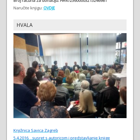
Broj računa
za donaciju: HR4723600003215246981
Naručite knjigu:
OVDJE
HVALA
Knjižnica Savica Zagreb
5.4.2016. , susret s autoricom i predstavljanje knjige