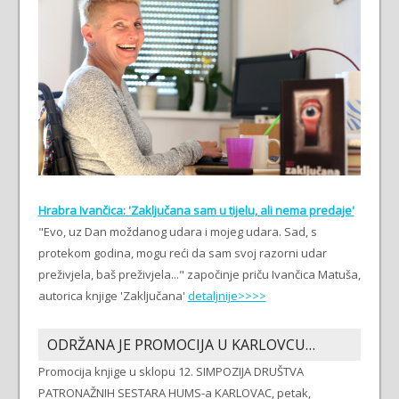
Hrabra Ivančica: 'Zaključana sam u tijelu, ali nema predaje'
"Evo, uz Dan moždanog udara i mojeg udara. Sad, s
protekom godina, mogu reći da sam svoj razorni udar
preživjela, baš preživjela..." započinje priču Ivančica Matuša,
autorica knjige 'Zaključana'
detaljnije>>>>
ODRŽANA JE PROMOCIJA U KARLOVCU…
Promocija knjige u sklopu 12. SIMPOZIJA DRUŠTVA
PATRONAŽNIH SESTARA HUMS-a KARLOVAC, petak,