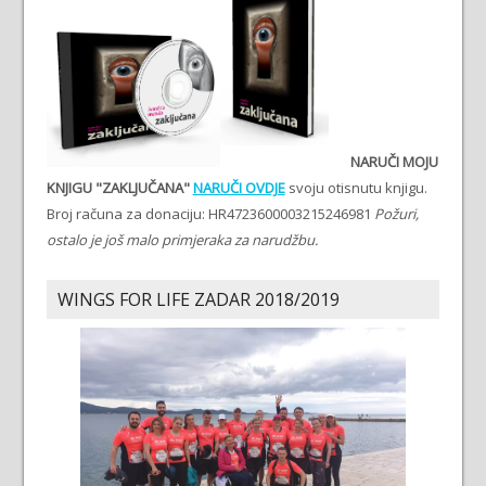
NARUČI MOJU
KNJIGU "ZAKLJUČANA"
NARUČI OVDJE
svoju otisnutu knjigu.
Broj računa za donaciju: HR4723600003215246981
Požuri,
ostalo je još malo primjeraka za narudžbu.
WINGS FOR LIFE ZADAR 2018/2019