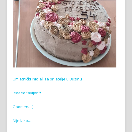
Umjetnički inicijali za prijatelje u Buzinu
Jeeeee “avijon”!
Opomena:(
Nije lako…