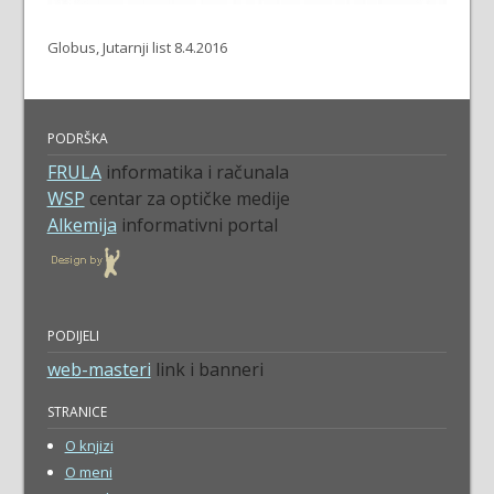
Globus, Jutarnji list 8.4.2016
PODRŠKA
FRULA
informatika i računala
WSP
centar za optičke medije
Alkemija
informativni portal
PODIJELI
web-masteri
link i banneri
STRANICE
O knjizi
O meni