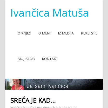
Ivančica Matuša
O KNJIZI
O MENI
IZ MEDIJA
REKLI STE
MOJ BLOG
KONTAKT
SREĆA JE KAD…
Ivančica Matuša
>
moj dnevnik
>
Sreća je kad…