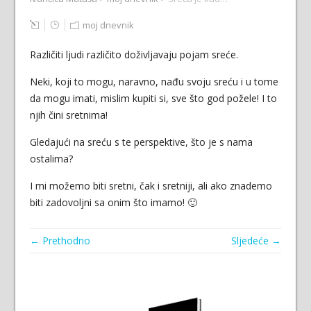
moj dnevnik
Različiti ljudi različito doživljavaju pojam sreće.
Neki, koji to mogu, naravno, nađu svoju sreću i u tome
da mogu imati, mislim kupiti si, sve što god požele! I to
njih čini sretnima!
Gledajući na sreću s te perspektive, što je s nama
ostalima?
I mi možemo biti sretni, čak i sretniji, ali ako znademo
biti zadovoljni sa onim što imamo! 🙂
← Prethodno
Sljedeće →