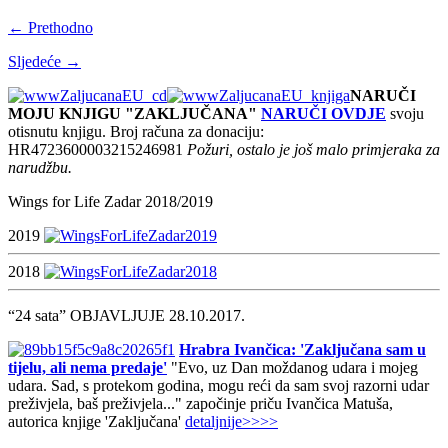
← Prethodno
Sljedeće →
NARUČI
MOJU KNJIGU "ZAKLJUČANA"
NARUČI OVDJE
svoju
otisnutu knjigu. Broj računa za donaciju:
HR4723600003215246981
Požuri, ostalo je još malo primjeraka za
narudžbu.
Wings for Life Zadar 2018/2019
2019
2018
“24 sata” OBJAVLJUJE 28.10.2017.
Hrabra Ivančica: 'Zaključana sam u
tijelu, ali nema predaje'
"Evo, uz Dan moždanog udara i mojeg
udara. Sad, s protekom godina, mogu reći da sam svoj razorni udar
preživjela, baš preživjela..." započinje priču Ivančica Matuša,
autorica knjige 'Zaključana'
detaljnije>>>>