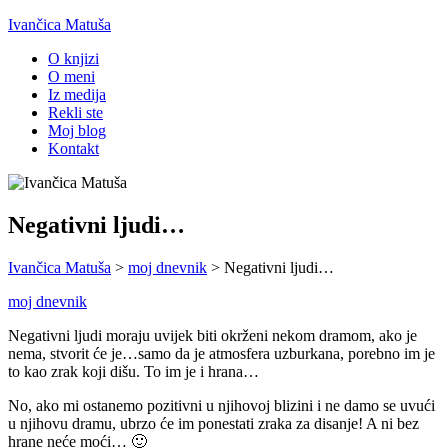
Ivančica Matuša
O knjizi
O meni
Iz medija
Rekli ste
Moj blog
Kontakt
Negativni ljudi…
Ivančica Matuša
>
moj dnevnik
>
Negativni ljudi…
moj dnevnik
Negativni ljudi moraju uvijek biti okrženi nekom dramom, ako je
nema, stvorit će je…samo da je atmosfera uzburkana, porebno im je
to kao zrak koji dišu. To im je i hrana…
No, ako mi ostanemo pozitivni u njihovoj blizini i ne damo se uvući
u njihovu dramu, ubrzo će im ponestati zraka za disanje! A ni bez
hrane neće moći… 🙂