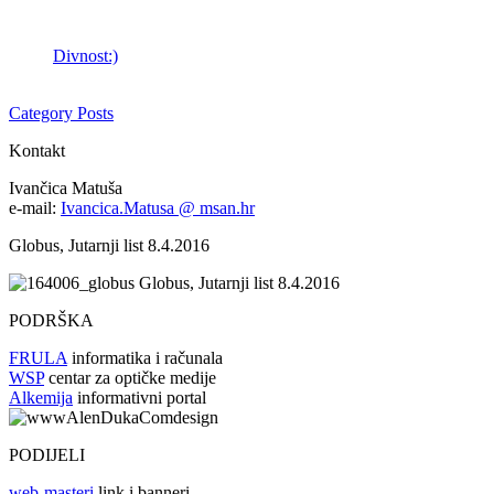
Divnost:)
Category Posts
Kontakt
Ivančica Matuša
e-mail:
Ivancica.Matusa @ msan.hr
Globus, Jutarnji list 8.4.2016
Globus, Jutarnji list 8.4.2016
PODRŠKA
FRULA
informatika i računala
WSP
centar za optičke medije
Alkemija
informativni portal
PODIJELI
web-masteri
link i banneri