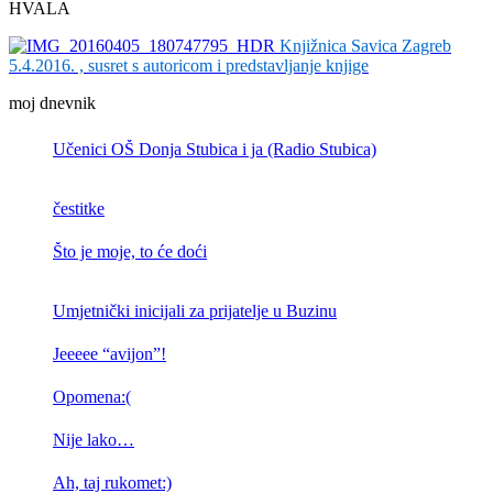
HVALA
Knjižnica Savica Zagreb
5.4.2016. , susret s autoricom i predstavljanje knjige
moj dnevnik
Učenici OŠ Donja Stubica i ja (Radio Stubica)
čestitke
Što je moje, to će doći
Umjetnički inicijali za prijatelje u Buzinu
Jeeeee “avijon”!
Opomena:(
Nije lako…
Ah, taj rukomet:)