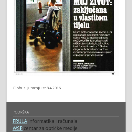
Globus, Jutarnji list 8.4.2016
PODRŠKA
FRULA
informatika i računala
WSP
centar za optičke medije