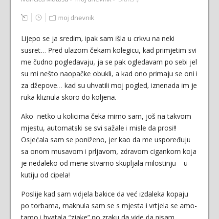
moj dnevnik
Lijepo se ja sredim, ipak sam išla u crkvu na neki
susret… Pred ulazom čekam kolegicu, kad primjetim svi
me čudno pogledavaju, ja se pak ogledavam po sebi jel
su mi nešto naopačke obukli, a kad ono primaju se oni i
za džepove… kad su uhvatili moj pogled, iznenada im je
ruka kliznula skoro do koljena.
Ako netko u kolicima čeka mirno sam, još na takvom
mjestu, automatski se svi sažale i misle da prosi!!
Osjećala sam se poniženo, jer kao da me uspoređuju
sa onom musavom i prljavom, zdravom cigankom koja
je nedaleko od mene stvarno skupljala milostinju – u
kutiju od cipela!
Poslije kad sam vidjela bakice da već izdaleka kopaju
po torbama, maknula sam se s mjesta i vrtjela se amo-
tamo i hvatala “zjake” po zraku da vide da nisam