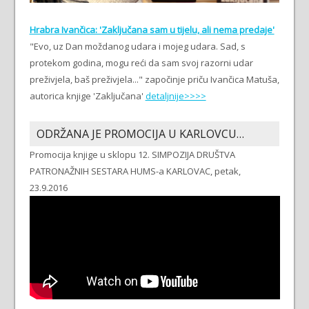
Hrabra Ivančica: 'Zaključana sam u tijelu, ali nema predaje'
"Evo, uz Dan moždanog udara i mojeg udara. Sad, s
protekom godina, mogu reći da sam svoj razorni udar
preživjela, baš preživjela..." započinje priču Ivančica Matuša,
autorica knjige 'Zaključana'
detaljnije>>>>
ODRŽANA JE PROMOCIJA U KARLOVCU…
Promocija knjige u sklopu 12. SIMPOZIJA DRUŠTVA
PATRONAŽNIH SESTARA HUMS-a KARLOVAC, petak,
23.9.2016