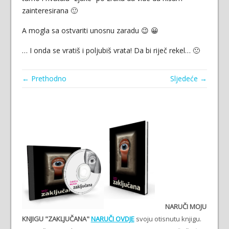
zainteresirana 🙂
A mogla sa ostvariti unosnu zaradu 😉 😀
… I onda se vratiš i poljubiš vrata! Da bi riječ rekel… 🙁
← Prethodno
Sljedeće →
NARUČI MOJU
KNJIGU "ZAKLJUČANA"
NARUČI OVDJE
svoju otisnutu knjigu.