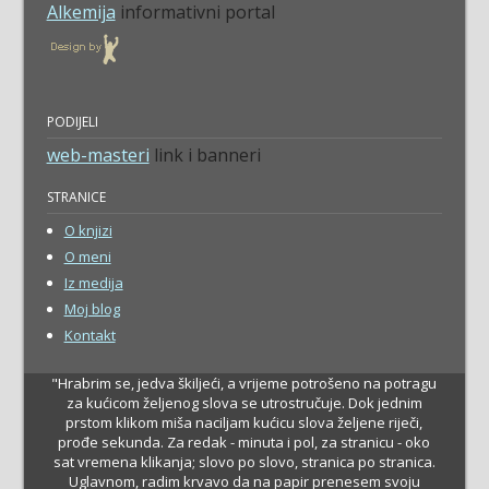
Alkemija
informativni portal
PODIJELI
web-masteri
link i banneri
STRANICE
O knjizi
O meni
Iz medija
Moj blog
Kontakt
"Hrabrim se, jedva škiljeći, a vrijeme potrošeno na potragu
za kućicom željenog slova se utrostručuje. Dok jednim
prstom klikom miša naciljam kućicu slova željene riječi,
prođe sekunda. Za redak - minuta i pol, za stranicu - oko
sat vremena klikanja; slovo po slovo, stranica po stranica.
Uglavnom, radim krvavo da na papir prenesem svoju