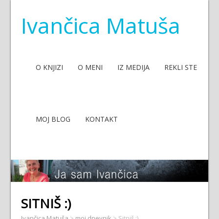
Ivančica Matuša
O KNJIZI
O MENI
IZ MEDIJA
REKLI STE
MOJ BLOG
KONTAKT
SITNIŠ :)
Ivančica Matuša
>
moj dnevnik
>
Sitniš :)