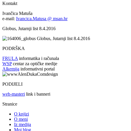
Kontakt
Ivančica Matuša
e-mail:
Ivancica.Matusa @ msan.hr
Globus, Jutarnji list 8.4.2016
Globus, Jutarnji list 8.4.2016
PODRŠKA
FRULA
informatika i računala
WSP
centar za optičke medije
Alkemija
informativni portal
PODIJELI
web-masteri
link i banneri
Stranice
O knjizi
O meni
Iz medija
Moj blog