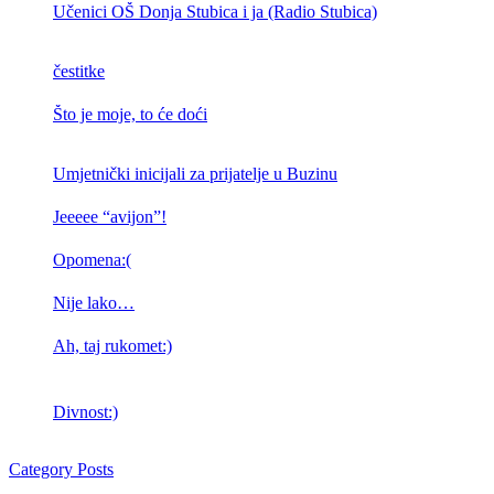
Učenici OŠ Donja Stubica i ja (Radio Stubica)
čestitke
Što je moje, to će doći
Umjetnički inicijali za prijatelje u Buzinu
Jeeeee “avijon”!
Opomena:(
Nije lako…
Ah, taj rukomet:)
Divnost:)
Category Posts