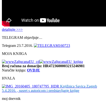
detaljnije >>>
TELEGRAM objavljuje…
Telegram 23.7.2016.
MOJA KNJIGA
Broj računa
za donaciju: HR4723600003215246981
Naručite knjigu:
OVDJE
HVALA
Knjižnica Savica Zagreb
5.4.2016. , susret s autoricom i predstavljanje knjige
moj dnevnik