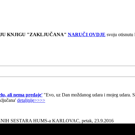
JU KNJIGU "ZAKLJUČANA"
NARUČI OVDJE
svoju otisnutu
lu, ali nema predaje'
"Evo, uz Dan moždanog udara i mojeg udara. Sad
aključana'
detaljnije>>>>
AŽNIH SESTARA HUMS-a KARLOVAC, petak, 23.9.2016