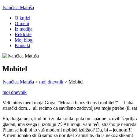
Ivančica Matuša
O knjizi
O meni
Iz medija
Rekli ste
Moj blog
Kontakt
Mobitel
Ivančica Matuša
>
moj dnevnik
>
Mobitel
moj dnevnik
Veli jutros meni moja Goga: “Morala bi uzeti novi mobitel!”… haha… O
starački dom… ali recimo da savršeno zadovoljava moje ptrebe (ili sam 
Eh, draga moja, kad bi ti znala koliko puta on ispadne iz ovih šeprtlja
gladan, ima svega u izobilju 🙂 Ali mogu vam reći, strašno je neuredan
Pitam se koji bi to vaš moderni mobitel izdržao? Da, bi – jednom!!!
A meni ionako služi samo za poruke! Zamislite, da ja nekog slikam!