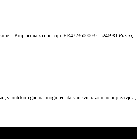
 knjigu. Broj računa za donaciju: HR4723600003215246981
Požuri,
, s protekom godina, mogu reći da sam svoj razorni udar preživjela,