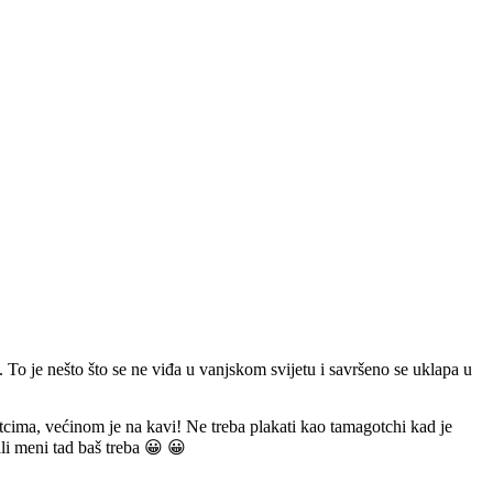
o je nešto što se ne viđa u vanjskom svijetu i savršeno se uklapa u
pitcima, većinom je na kavi! Ne treba plakati kao tamagotchi kad je
ali meni tad baš treba 😀 😀