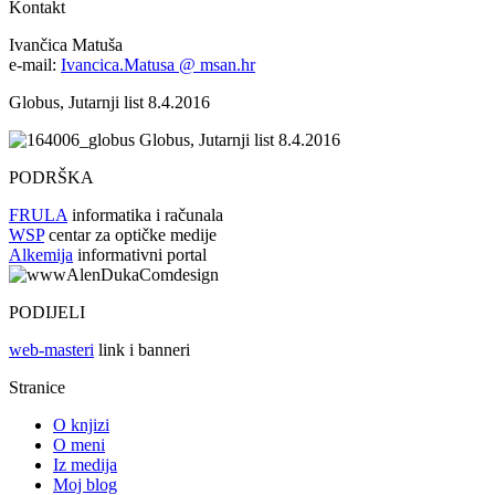
Kontakt
Ivančica Matuša
e-mail:
Ivancica.Matusa @ msan.hr
Globus, Jutarnji list 8.4.2016
Globus, Jutarnji list 8.4.2016
PODRŠKA
FRULA
informatika i računala
WSP
centar za optičke medije
Alkemija
informativni portal
PODIJELI
web-masteri
link i banneri
Stranice
O knjizi
O meni
Iz medija
Moj blog