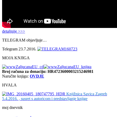
detaljnije >>>
TELEGRAM objavljuje…
Telegram 23.7.2016.
MOJA KNJIGA
Broj računa
za donaciju: HR4723600003215246981
Naručite knjigu:
OVDJE
HVALA
Knjižnica Savica Zagreb
5.4.2016. , susret s autoricom i predstavljanje knjige
moj dnevnik