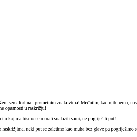
lježeni semaforima i prometnim znakovima! Međutim, kad njih nema, nastaj
ne opasnosti u raskrižju!
 i u kojima bismo se morali snalaziti sami, ne pogriješiti put!
raskrižjima, neki put se zaletimo kao muha bez glave pa pogriješimo skr