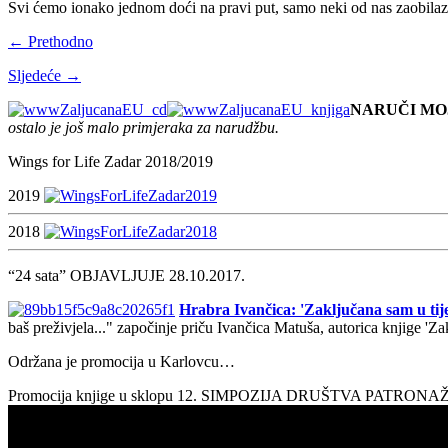
Svi ćemo ionako jednom doći na pravi put, samo neki od nas zaobilaz
← Prethodno
Sljedeće →
NARUČI MO
ostalo je još malo primjeraka za narudžbu.
Wings for Life Zadar 2018/2019
2019
2018
“24 sata” OBJAVLJUJE 28.10.2017.
Hrabra Ivančica: 'Zaključana sam u tije
baš preživjela..." započinje priču Ivančica Matuša, autorica knjige 'Z
Održana je promocija u Karlovcu…
Promocija knjige u sklopu 12. SIMPOZIJA DRUŠTVA PATRON