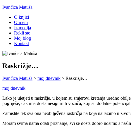
Ivančica Matuša
O knjizi
O meni
Iz medija
Rekli ste
Moj blog
Kontakt
Raskrižje…
Ivančica Matuša
>
moj dnevnik
>
Raskrižje…
moj dnevnik
Lako je uletjeti u raskrižje, u kojem su smjerovi kretanja uredno obi
pogriješe, čak ima dosta nesigurnih vozača, koji su dodatne potencijal
Zamislite tek sva ona neobilježena raskrižja na koja nailazimo u životu
Moram svima nama odati priznanje, svi se dosta dobro nosimo s našim 