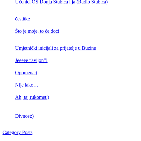
Učenici OŠ Donja Stubica i ja (Radio Stubica)
čestitke
Što je moje, to će doći
Umjetnički inicijali za prijatelje u Buzinu
Jeeeee “avijon”!
Opomena:(
Nije lako…
Ah, taj rukomet:)
Divnost:)
Category Posts