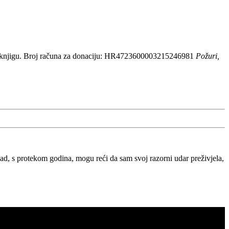
 knjigu. Broj računa za donaciju: HR4723600003215246981
Požuri,
, s protekom godina, mogu reći da sam svoj razorni udar preživjela,