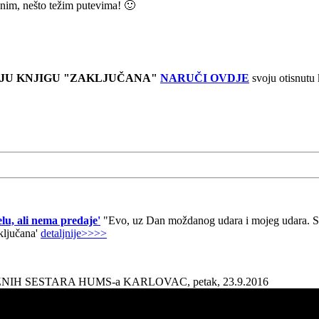
nim, nešto težim putevima! 🙂
JU KNJIGU "ZAKLJUČANA"
NARUČI OVDJE
svoju otisnutu
lu, ali nema predaje'
"Evo, uz Dan moždanog udara i mojeg udara. Sad
aključana'
detaljnije>>>>
AŽNIH SESTARA HUMS-a KARLOVAC, petak, 23.9.2016