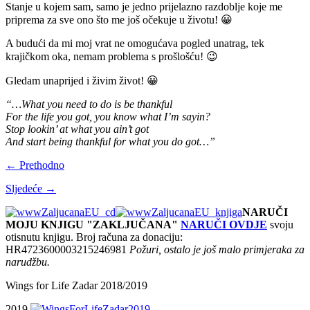
Stanje u kojem sam, samo je jedno prijelazno razdoblje koje me
priprema za sve ono što me još očekuje u životu! 😀
A budući da mi moj vrat ne omogućava pogled unatrag, tek
krajičkom oka, nemam problema s prošlošću! 😉
Gledam unaprijed i živim život! 😀
“…What you need to do is be thankful
For the life you got, you know what I’m sayin?
Stop lookin’ at what you ain’t got
And start being thankful for what you do got…”
← Prethodno
Sljedeće →
NARUČI
MOJU KNJIGU "ZAKLJUČANA"
NARUČI OVDJE
svoju
otisnutu knjigu. Broj računa za donaciju:
HR4723600003215246981
Požuri, ostalo je još malo primjeraka za
narudžbu.
Wings for Life Zadar 2018/2019
2019