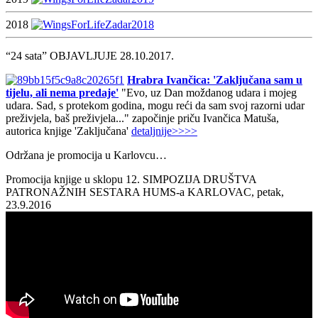
2018
“24 sata” OBJAVLJUJE 28.10.2017.
Hrabra Ivančica: 'Zaključana sam u
tijelu, ali nema predaje'
"Evo, uz Dan moždanog udara i mojeg
udara. Sad, s protekom godina, mogu reći da sam svoj razorni udar
preživjela, baš preživjela..." započinje priču Ivančica Matuša,
autorica knjige 'Zaključana'
detaljnije>>>>
Održana je promocija u Karlovcu…
Promocija knjige u sklopu 12. SIMPOZIJA DRUŠTVA
PATRONAŽNIH SESTARA HUMS-a KARLOVAC, petak,
23.9.2016