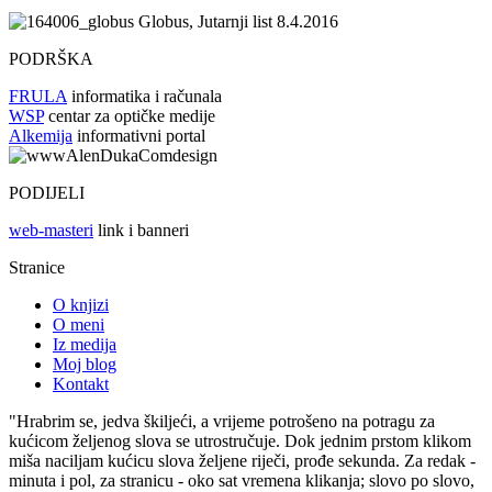
Globus, Jutarnji list 8.4.2016
PODRŠKA
FRULA
informatika i računala
WSP
centar za optičke medije
Alkemija
informativni portal
PODIJELI
web-masteri
link i banneri
Stranice
O knjizi
O meni
Iz medija
Moj blog
Kontakt
"Hrabrim se, jedva škiljeći, a vrijeme potrošeno na potragu za
kućicom željenog slova se utrostručuje. Dok jednim prstom klikom
miša naciljam kućicu slova željene riječi, prođe sekunda. Za redak -
minuta i pol, za stranicu - oko sat vremena klikanja; slovo po slovo,