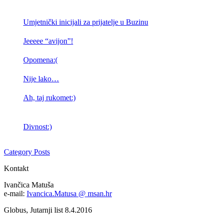
Umjetnički inicijali za prijatelje u Buzinu
Jeeeee “avijon”!
Opomena:(
Nije lako…
Ah, taj rukomet:)
Divnost:)
Category Posts
Kontakt
Ivančica Matuša
e-mail:
Ivancica.Matusa @ msan.hr
Globus, Jutarnji list 8.4.2016