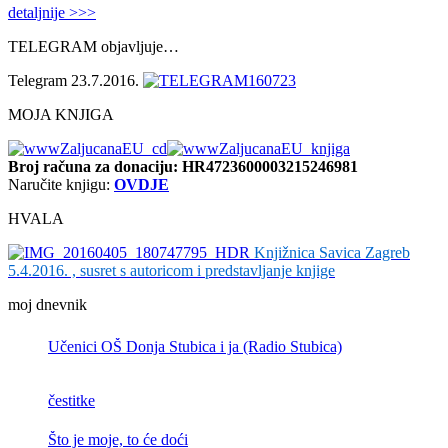
detaljnije >>>
TELEGRAM objavljuje…
Telegram 23.7.2016.
MOJA KNJIGA
Broj računa
za donaciju: HR4723600003215246981
Naručite knjigu:
OVDJE
HVALA
Knjižnica Savica Zagreb
5.4.2016. , susret s autoricom i predstavljanje knjige
moj dnevnik
Učenici OŠ Donja Stubica i ja (Radio Stubica)
čestitke
Što je moje, to će doći