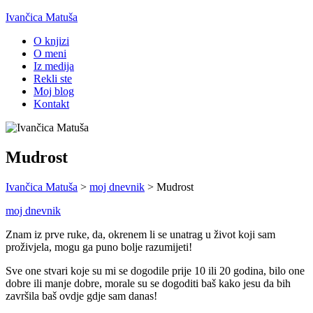
Ivančica Matuša
O knjizi
O meni
Iz medija
Rekli ste
Moj blog
Kontakt
Mudrost
Ivančica Matuša
>
moj dnevnik
>
Mudrost
moj dnevnik
Znam iz prve ruke, da, okrenem li se unatrag u život koji sam
proživjela, mogu ga puno bolje razumijeti!
Sve one stvari koje su mi se dogodile prije 10 ili 20 godina, bilo one
dobre ili manje dobre, morale su se dogoditi baš kako jesu da bih
završila baš ovdje gdje sam danas!