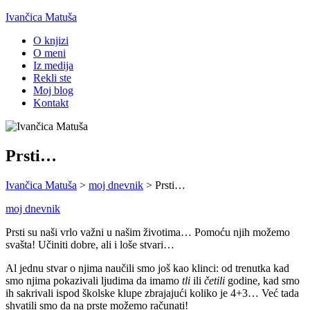
Ivančica Matuša
O knjizi
O meni
Iz medija
Rekli ste
Moj blog
Kontakt
Prsti…
Ivančica Matuša
>
moj dnevnik
>
Prsti…
moj dnevnik
Prsti su naši vrlo važni u našim životima… Pomoću njih možemo
svašta! Učiniti dobre, ali i loše stvari…
Al jednu stvar o njima naučili smo još kao klinci: od trenutka kad
smo njima pokazivali ljudima da imamo
tli
ili
četili
godine, kad smo
ih sakrivali ispod školske klupe zbrajajući koliko je 4+3… Već tada
shvatili smo da na prste možemo računati!