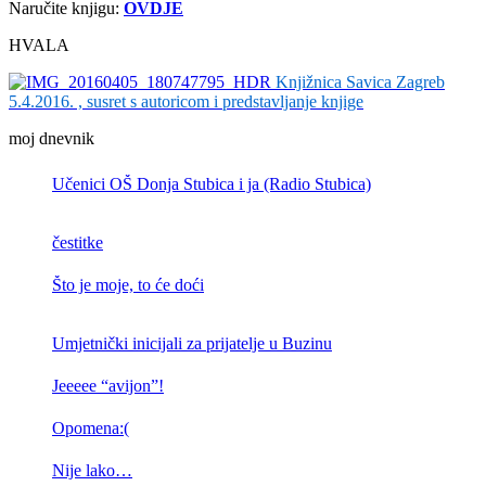
Naručite knjigu:
OVDJE
HVALA
Knjižnica Savica Zagreb
5.4.2016. , susret s autoricom i predstavljanje knjige
moj dnevnik
Učenici OŠ Donja Stubica i ja (Radio Stubica)
čestitke
Što je moje, to će doći
Umjetnički inicijali za prijatelje u Buzinu
Jeeeee “avijon”!
Opomena:(
Nije lako…