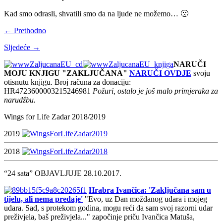
Kad smo odrasli, shvatili smo da na ljude ne možemo… 🙁
← Prethodno
Sljedeće →
NARUČI
MOJU KNJIGU "ZAKLJUČANA"
NARUČI OVDJE
svoju
otisnutu knjigu. Broj računa za donaciju:
HR4723600003215246981
Požuri, ostalo je još malo primjeraka za
narudžbu.
Wings for Life Zadar 2018/2019
2019
2018
“24 sata” OBJAVLJUJE 28.10.2017.
Hrabra Ivančica: 'Zaključana sam u
tijelu, ali nema predaje'
"Evo, uz Dan moždanog udara i mojeg
udara. Sad, s protekom godina, mogu reći da sam svoj razorni udar
preživjela, baš preživjela..." započinje priču Ivančica Matuša,