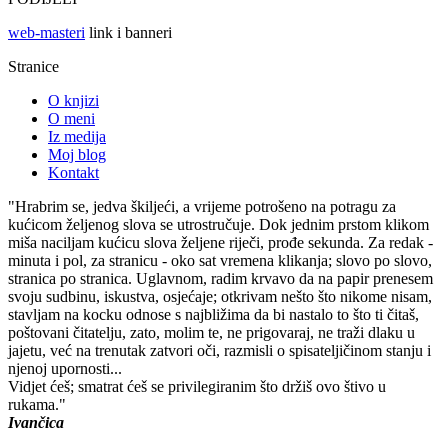
web-masteri
link i banneri
Stranice
O knjizi
O meni
Iz medija
Moj blog
Kontakt
"Hrabrim se, jedva škiljeći, a vrijeme potrošeno na potragu za
kućicom željenog slova se utrostručuje. Dok jednim prstom klikom
miša naciljam kućicu slova željene riječi, prođe sekunda. Za redak -
minuta i pol, za stranicu - oko sat vremena klikanja; slovo po slovo,
stranica po stranica. Uglavnom, radim krvavo da na papir prenesem
svoju sudbinu, iskustva, osjećaje; otkrivam nešto što nikome nisam,
stavljam na kocku odnose s najbližima da bi nastalo to što ti čitaš,
poštovani čitatelju, zato, molim te, ne prigovaraj, ne traži dlaku u
jajetu, već na trenutak zatvori oči, razmisli o spisateljičinom stanju i
njenoj upornosti...
Vidjet ćeš; smatrat ćeš se privilegiranim što držiš ovo štivo u
rukama."
Ivančica