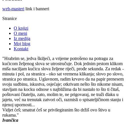
web-masteri
link i banneri
Stranice
O knjizi
O meni
Iz medija
Moj blog
Kontakt
"Hrabrim se, jedva škiljeći, a vrijeme potrošeno na potragu za
kućicom željenog slova se utrostručuje. Dok jednim prstom klikom
miša naciljam kućicu slova željene riječi, prođe sekunda. Za redak -
minuta i pol, za stranicu - oko sat vremena klikanja; slovo po slovo,
stranica po stranica. Uglavnom, radim krvavo da na papir prenesem
svoju sudbinu, iskustva, osjećaje; otkrivam nešto što nikome nisam,
stavljam na kocku odnose s najbližima da bi nastalo to što ti čitaš,
poštovani čitatelju, zato, molim te, ne prigovaraj, ne traži dlaku u
jajetu, već na trenutak zatvori oči, razmisli o spisateljičinom stanju i
njenoj upornosti...
Vidjet ćeš; smatrat ćeš se privilegiranim što držiš ovo štivo u
rukama."
Ivančica