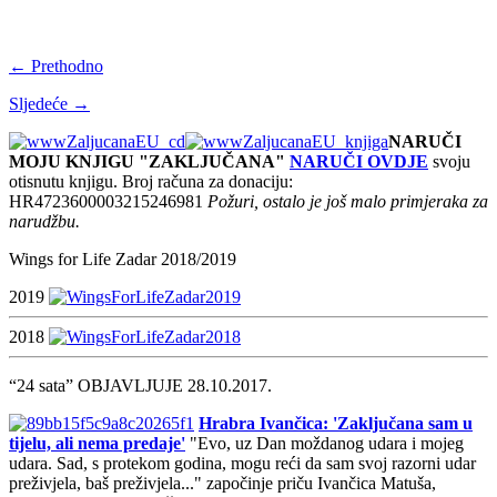
← Prethodno
Sljedeće →
NARUČI
MOJU KNJIGU "ZAKLJUČANA"
NARUČI OVDJE
svoju
otisnutu knjigu. Broj računa za donaciju:
HR4723600003215246981
Požuri, ostalo je još malo primjeraka za
narudžbu.
Wings for Life Zadar 2018/2019
2019
2018
“24 sata” OBJAVLJUJE 28.10.2017.
Hrabra Ivančica: 'Zaključana sam u
tijelu, ali nema predaje'
"Evo, uz Dan moždanog udara i mojeg
udara. Sad, s protekom godina, mogu reći da sam svoj razorni udar
preživjela, baš preživjela..." započinje priču Ivančica Matuša,