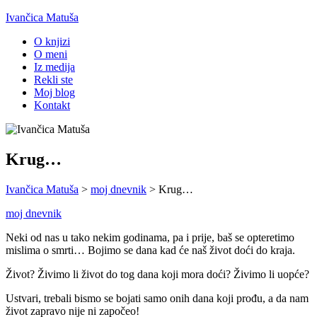
Ivančica Matuša
O knjizi
O meni
Iz medija
Rekli ste
Moj blog
Kontakt
Krug…
Ivančica Matuša
>
moj dnevnik
>
Krug…
moj dnevnik
Neki od nas u tako nekim godinama, pa i prije, baš se opteretimo
mislima o smrti… Bojimo se dana kad će naš život doći do kraja.
Život? Živimo li život do tog dana koji mora doći? Živimo li uopće?
Ustvari, trebali bismo se bojati samo onih dana koji prođu, a da nam
život zapravo nije ni započeo!