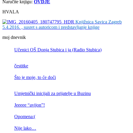
Naručite knjigu:
OVDJE
HVALA
Knjižnica Savica Zagreb
5.4.2016. , susret s autoricom i predstavljanje knjige
moj dnevnik
Učenici OŠ Donja Stubica i ja (Radio Stubica)
čestitke
Što je moje, to će doći
Umjetnički inicijali za prijatelje u Buzinu
Jeeeee “avijon”!
Opomena:(
Nije lako…