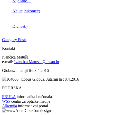
Nije lako…
Ah, taj rukomet:)
Divnost:)
Category Posts
Kontakt
Ivančica Matuša
e-mail:
Ivancica.Matusa @ msan.hr
Globus, Jutarnji list 8.4.2016
Globus, Jutarnji list 8.4.2016
PODRŠKA
FRULA
informatika i računala
WSP
centar za optičke medije
Alkemija
informativni portal