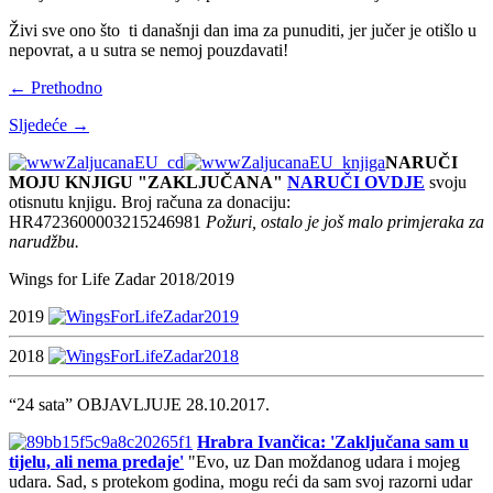
Živi sve ono što ti današnji dan ima za punuditi, jer jučer je otišlo u
nepovrat, a u sutra se nemoj pouzdavati!
← Prethodno
Sljedeće →
NARUČI
MOJU KNJIGU "ZAKLJUČANA"
NARUČI OVDJE
svoju
otisnutu knjigu. Broj računa za donaciju:
HR4723600003215246981
Požuri, ostalo je još malo primjeraka za
narudžbu.
Wings for Life Zadar 2018/2019
2019
2018
“24 sata” OBJAVLJUJE 28.10.2017.
Hrabra Ivančica: 'Zaključana sam u
tijelu, ali nema predaje'
"Evo, uz Dan moždanog udara i mojeg
udara. Sad, s protekom godina, mogu reći da sam svoj razorni udar