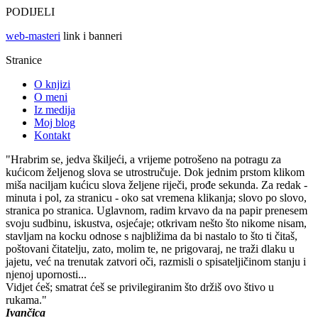
PODIJELI
web-masteri
link i banneri
Stranice
O knjizi
O meni
Iz medija
Moj blog
Kontakt
"Hrabrim se, jedva škiljeći, a vrijeme potrošeno na potragu za
kućicom željenog slova se utrostručuje. Dok jednim prstom klikom
miša naciljam kućicu slova željene riječi, prođe sekunda. Za redak -
minuta i pol, za stranicu - oko sat vremena klikanja; slovo po slovo,
stranica po stranica. Uglavnom, radim krvavo da na papir prenesem
svoju sudbinu, iskustva, osjećaje; otkrivam nešto što nikome nisam,
stavljam na kocku odnose s najbližima da bi nastalo to što ti čitaš,
poštovani čitatelju, zato, molim te, ne prigovaraj, ne traži dlaku u
jajetu, već na trenutak zatvori oči, razmisli o spisateljičinom stanju i
njenoj upornosti...
Vidjet ćeš; smatrat ćeš se privilegiranim što držiš ovo štivo u
rukama."
Ivančica