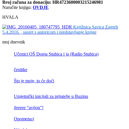
Broj računa
za donaciju: HR4723600003215246981
Naručite knjigu:
OVDJE
HVALA
Knjižnica Savica Zagreb
5.4.2016. , susret s autoricom i predstavljanje knjige
moj dnevnik
Učenici OŠ Donja Stubica i ja (Radio Stubica)
čestitke
Što je moje, to će doći
Umjetnički inicijali za prijatelje u Buzinu
Jeeeee “avijon”!
Opomena:(