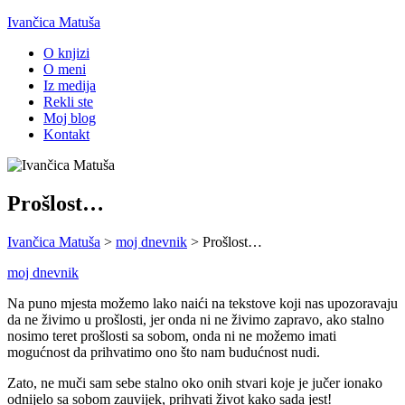
Ivančica Matuša
O knjizi
O meni
Iz medija
Rekli ste
Moj blog
Kontakt
Prošlost…
Ivančica Matuša
>
moj dnevnik
>
Prošlost…
moj dnevnik
Na puno mjesta možemo lako naići na tekstove koji nas upozoravaju
da ne živimo u prošlosti, jer onda ni ne živimo zapravo, ako stalno
nosimo teret prošlosti sa sobom, onda ni ne možemo imati
mogućnost da prihvatimo ono što nam budućnost nudi.
Zato, ne muči sam sebe stalno oko onih stvari koje je jučer ionako
odnijelo sa sobom zauvijek, prihvati život kako sada jest!