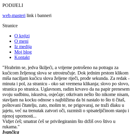
PODIJELI
web-masteri
link i banneri
Stranice
O knjizi
O meni
Iz medija
Moj blog
Kontakt
"Hrabrim se, jedva škiljeći, a vrijeme potrošeno na potragu za
kućicom željenog slova se utrostručuje. Dok jednim prstom klikom
miša naciljam kućicu slova željene riječi, prođe sekunda. Za redak -
minuta i pol, za stranicu - oko sat vremena klikanja; slovo po slovo,
stranica po stranica. Uglavnom, radim krvavo da na papir prenesem
svoju sudbinu, iskustva, osjećaje; otkrivam nešto što nikome nisam,
stavljam na kocku odnose s najbližima da bi nastalo to što ti čitaš,
poštovani čitatelju, zato, molim te, ne prigovaraj, ne traži dlaku u
jajetu, već na trenutak zatvori oči, razmisli o spisateljičinom stanju i
njenoj upornosti...
Vidjet ćeš; smatrat ćeš se privilegiranim što držiš ovo štivo u
rukama."
Ivančica