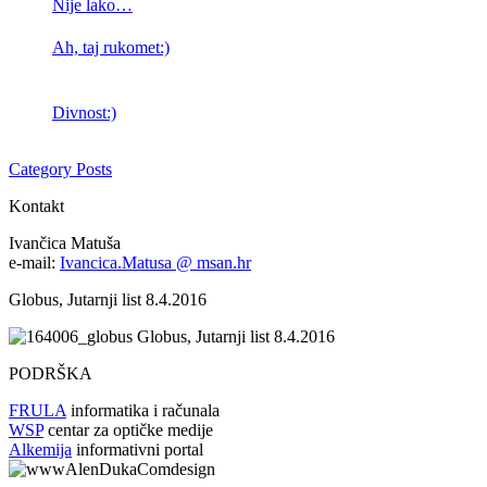
Nije lako…
Ah, taj rukomet:)
Divnost:)
Category Posts
Kontakt
Ivančica Matuša
e-mail:
Ivancica.Matusa @ msan.hr
Globus, Jutarnji list 8.4.2016
Globus, Jutarnji list 8.4.2016
PODRŠKA
FRULA
informatika i računala
WSP
centar za optičke medije
Alkemija
informativni portal