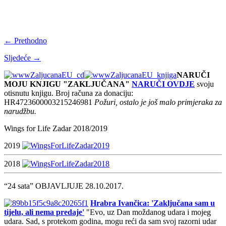
← Prethodno
Sljedeće →
NARUČI
MOJU KNJIGU "ZAKLJUČANA"
NARUČI OVDJE
svoju
otisnutu knjigu. Broj računa za donaciju:
HR4723600003215246981
Požuri, ostalo je još malo primjeraka za
narudžbu.
Wings for Life Zadar 2018/2019
2019
2018
“24 sata” OBJAVLJUJE 28.10.2017.
Hrabra Ivančica: 'Zaključana sam u
tijelu, ali nema predaje'
"Evo, uz Dan moždanog udara i mojeg
udara. Sad, s protekom godina, mogu reći da sam svoj razorni udar