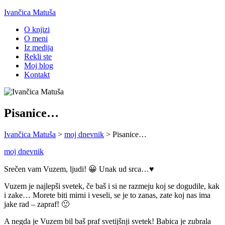
Ivančica Matuša
O knjizi
O meni
Iz medija
Rekli ste
Moj blog
Kontakt
Pisanice…
Ivančica Matuša
>
moj dnevnik
>
Pisanice…
moj dnevnik
Srečen vam Vuzem, ljudi! 😀 Unak ud srca…♥
Vuzem je najlepši svetek, če baš i si ne razmeju koj se dogudile, kak
i zake… Morete biti mirni i veseli, se je to zanas, zate koj nas ima
jake rad – zapraf! 🙂
A negda je Vuzem bil baš praf svetijšnji svetek! Babica je zubrala