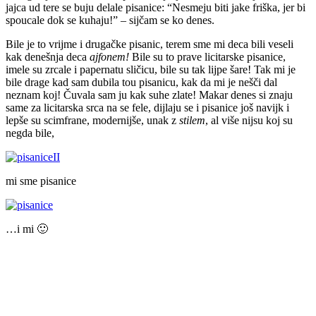
jajca ud tere se buju delale pisanice: “Nesmeju biti jake friška, jer bi
spoucale dok se kuhaju!” – sijčam se ko denes.
Bile je to vrijme i drugačke pisanic, terem sme mi deca bili veseli
kak denešnja deca
ajfonem!
Bile su to prave licitarske pisanice,
imele su zrcale i papernatu sličicu, bile su tak lijpe šare! Tak mi je
bile drage kad sam dubila tou pisanicu, kak da mi je nešči dal
neznam koj! Čuvala sam ju kak suhe zlate! Makar denes si znaju
same za licitarska srca na se fele, dijlaju se i pisanice još navijk i
lepše su scimfrane, modernijše, unak z
stilem
, al više nijsu koj su
negda bile,
mi sme pisanice
…i mi 🙂