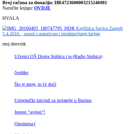
Broj računa
za donaciju: HR4723600003215246981
Naručite knjigu:
OVDJE
HVALA
Knjižnica Savica Zagreb
5.4.2016. , susret s autoricom i predstavljanje knjige
moj dnevnik
Učenici OŠ Donja Stubica i ja (Radio Stubica)
čestitke
Što je moje, to će doći
Umjetnički inicijali za prijatelje u Buzinu
Jeeeee “avijon”!
Opomena:(