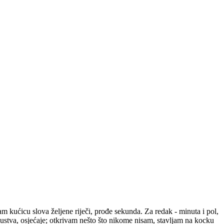
m kućicu slova željene riječi, prođe sekunda. Za redak - minuta i pol,
kustva, osjećaje; otkrivam nešto što nikome nisam, stavljam na kocku