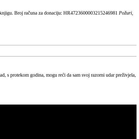
 knjigu. Broj računa za donaciju: HR4723600003215246981
Požuri,
, s protekom godina, mogu reći da sam svoj razorni udar preživjela,