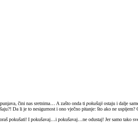
spunjava, čini nas sretnima… A zašto onda ti
pokušaji
ostaju i dalje sa
ušaju?! Da li je to nesigurnost i ono vječno pitanje: što ako ne uspijem
moraš pokušati! I pokušavaj…i pokušavaj…ne odustaj! Jer samo tako sve t