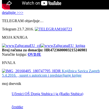
detaljnije >>>
TELEGRAM objavljuje…
Telegram 23.7.2016.
MOJA KNJIGA
Broj računa
za donaciju: HR4723600003215246981
Naručite knjigu:
OVDJE
HVALA
Knjižnica Savica Zagreb
5.4.2016. , susret s autoricom i predstavljanje knjige
moj dnevnik
Učenici OŠ Donja Stubica i ja (Radio Stubica)
čestitke