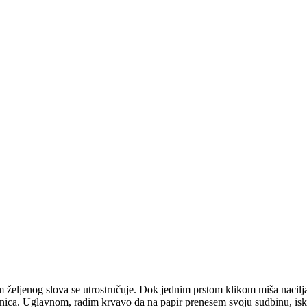
m željenog slova se utrostručuje. Dok jednim prstom klikom miša nacilja
tranica. Uglavnom, radim krvavo da na papir prenesem svoju sudbinu, is