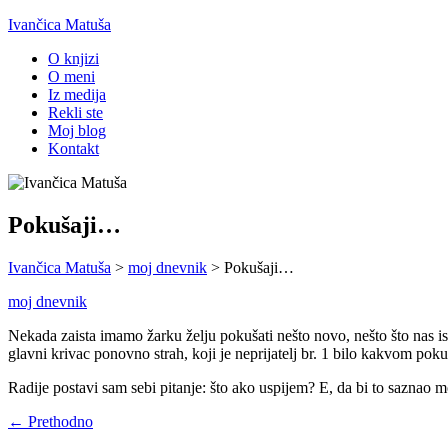
Ivančica Matuša
O knjizi
O meni
Iz medija
Rekli ste
Moj blog
Kontakt
Pokušaji…
Ivančica Matuša
>
moj dnevnik
>
Pokušaji…
moj dnevnik
Nekada zaista imamo žarku želju pokušati nešto novo, nešto što nas i
glavni krivac ponovno strah, koji je neprijatelj br. 1 bilo kakvom pok
Radije postavi sam sebi pitanje: što ako uspijem? E, da bi to saznao 
← Prethodno