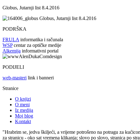
Globus, Jutarnji list 8.4.2016
Globus, Jutarnji list 8.4.2016
PODRŠKA
FRULA
informatika i računala
WSP
centar za optičke medije
Alkemija
informativni portal
PODIJELI
web-masteri
link i banneri
Stranice
O knjizi
O meni
Iz medija
Moj blog
Kontakt
"Hrabrim se, jedva škiljeći, a vrijeme potrošeno na potragu za kućico
za stranicu - oko sat vremena klikanja; slovo po slovo, stranica po s