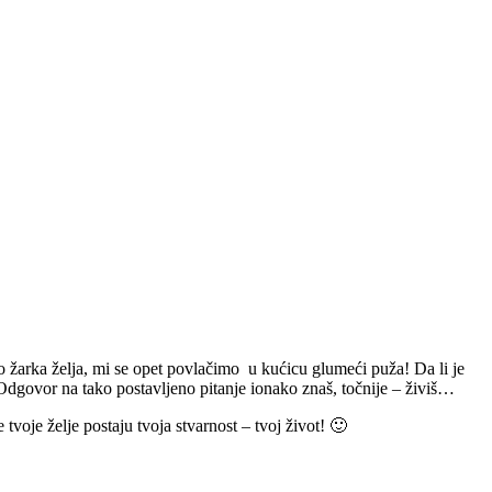
mo žarka želja, mi se opet povlačimo u kućicu glumeći puža! Da li je
? Odgovor na tako postavljeno pitanje ionako znaš, točnije – živiš…
voje želje postaju tvoja stvarnost – tvoj život! 🙂