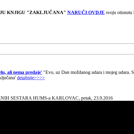
JU KNJIGU "ZAKLJUČANA"
NARUČI OVDJE
svoju otisnutu
lu, ali nema predaje'
"Evo, uz Dan moždanog udara i mojeg udara. Sad
aključana'
detaljnije>>>>
AŽNIH SESTARA HUMS-a KARLOVAC, petak, 23.9.2016