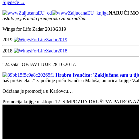
Sljedeće →
NARUČI MO
ostalo je još malo primjeraka za narudžbu.
Wings for Life Zadar 2018/2019
2019
2018
“24 sata” OBJAVLJUJE 28.10.2017.
Hrabra Ivančica: 'Zaključana sam u tije
baš preživjela..." započinje priču Ivančica Matuša, autorica knjige 'Z
Održana je promocija u Karlovcu…
Promocija knjige u sklopu 12. SIMPOZIJA DRUŠTVA PATRON