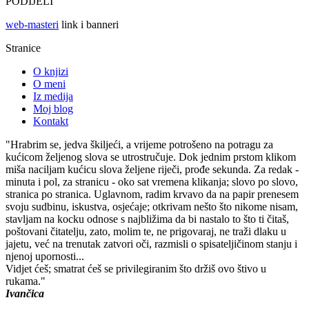
PODIJELI
web-masteri
link i banneri
Stranice
O knjizi
O meni
Iz medija
Moj blog
Kontakt
"Hrabrim se, jedva škiljeći, a vrijeme potrošeno na potragu za
kućicom željenog slova se utrostručuje. Dok jednim prstom klikom
miša naciljam kućicu slova željene riječi, prođe sekunda. Za redak -
minuta i pol, za stranicu - oko sat vremena klikanja; slovo po slovo,
stranica po stranica. Uglavnom, radim krvavo da na papir prenesem
svoju sudbinu, iskustva, osjećaje; otkrivam nešto što nikome nisam,
stavljam na kocku odnose s najbližima da bi nastalo to što ti čitaš,
poštovani čitatelju, zato, molim te, ne prigovaraj, ne traži dlaku u
jajetu, već na trenutak zatvori oči, razmisli o spisateljičinom stanju i
njenoj upornosti...
Vidjet ćeš; smatrat ćeš se privilegiranim što držiš ovo štivo u
rukama."
Ivančica