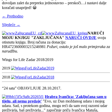
dovoljan zalet da prepreku jednostavno – preskoči…i nastavi dalje
koračati unaprijed! 😀
← Prethodno
Sljedeće →
NARUČI
MOJU KNJIGU "ZAKLJUČANA"
NARUČI OVDJE
svoju
otisnutu knjigu. Broj računa za donaciju:
HR4723600003215246981
Požuri, ostalo je još malo primjeraka za
narudžbu.
Wings for Life Zadar 2018/2019
2019
2018
“24 sata” OBJAVLJUJE 28.10.2017.
Hrabra Ivančica: 'Zaključana sam u
tijelu, ali nema predaje'
"Evo, uz Dan moždanog udara i mojeg
udara. Sad, s protekom godina, mogu reći da sam svoj razorni udar
preživjela, baš preživjela..." započinje priču Ivančica Matuša,