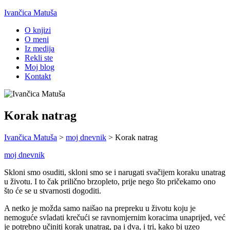
Ivančica Matuša
O knjizi
O meni
Iz medija
Rekli ste
Moj blog
Kontakt
Korak natrag
Ivančica Matuša
>
moj dnevnik
>
Korak natrag
moj dnevnik
Skloni smo osuditi, skloni smo se i narugati svačijem koraku unatrag
u životu. I to čak prilično brzopleto, prije nego što pričekamo ono
što će se u stvarnosti dogoditi.
A netko je možda samo naišao na prepreku u životu koju je
nemoguće svladati krečući se ravnomjernim koracima unaprijed, već
je potrebno učiniti korak unatrag, pa i dva, i tri, kako bi uzeo