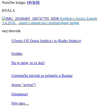
Naručite knjigu:
OVDJE
HVALA
Knjižnica Savica Zagreb
5.4.2016. , susret s autoricom i predstavljanje knjige
moj dnevnik
Učenici OŠ Donja Stubica i ja (Radio Stubica)
čestitke
Što je moje, to će doći
Umjetnički inicijali za prijatelje u Buzinu
Jeeeee “avijon”!
Opomena:(
Nije lako…